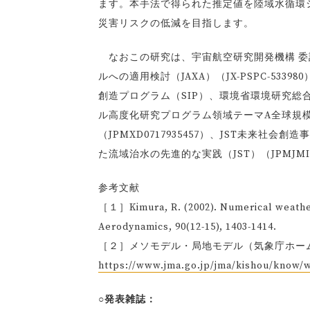
ます。本手法で得られた推定値を陸域水循環シミュレ
災害リスクの低減を目指します。
なおこの研究は、宇宙航空研究開発機構 委
ルへの適用検討（JAXA）（JX-PSPC-5
創造プログラム（SIP）、環境省環境研究総合推進
ル高度化研究プログラム領域テーマA全球規模
（JPMXD0717935457）、JST未来
た流域治水の先進的な実践（JST）（JPMJM
参考文献
［１］Kimura, R. (2002). Numerical weather 
Aerodynamics, 90(12-15), 1403-1414.
［２］メソモデル・局地モデル（気象庁ホー
https://www.jma.go.jp/jma/kishou/know/w
○発表雑誌：