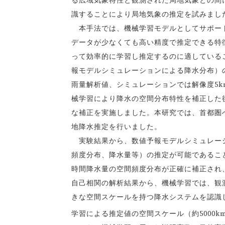
る広域気象特性と観測された局地気象との間
識することにより局地気象の推定を試みまし
本手法では、機械学習モデルとしてサポート
データが少なくても高い精度で推定できる特徴が
って効率的に学習し推定するのに適している
報モデルシミュレーションによる降水分布）
雨量解析値、シミュレーションでは解像度5
械学習により降水の空間分布特性を補正した
な補正を実施しました。本研究では、首都圏
地降水推定を行いました。
実験結果から、数値予報モデルシミュレーシ
頻度分布、降水量等）の推定が可能であるこ
時間降水量の空間頻度分布が正確に補正され
自己相関の解析結果から、機械学習では、観
きな空間スケールを持つ降水システムを認識
学習による推定値の空間スケール（約5000k