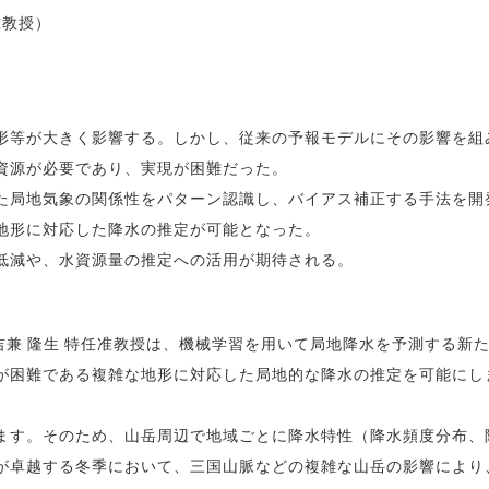
准教授）
）
形等が大きく影響する。しかし、従来の予報モデルにその影響を組
資源が必要であり、実現が困難だった。
た局地気象の関係性をパターン認識し、バイアス補正する手法を開
地形に対応した降水の推定が可能となった。
低減や、水資源量の推定への活用が期待される。
吉兼 隆生 特任准教授は、機械学習を用いて局地降水を予測する新
が困難である複雑な地形に対応した局地的な降水の推定を可能にし
す。そのため、山岳周辺で地域ごとに降水特性（降水頻度分布、
が卓越する冬季において、三国山脈などの複雑な山岳の影響により、