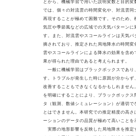
とから、機械学習で用いた説明変数と目的変
では、個々の対流雲の時間変化や、対流雲同
再現することが極めて困難です。そのため、
気圧や季節風などの広域での天気パターンに
す。また、対流雲やスコールラインは天気パ
摘されており、推定された局地降水の時間変
雲やスコールラインによる降水の効果を含め
果が得られた理由であると考えられます。
一般に機械学習はブラックボックスであり、
す。トラブルが発生した時に原因が分からず
改善することもできなくなるかもしれません
を明確にすることにより、ブラックボックス
タ（観測、数値シミュレーション）が適切で
とはできません。本研究での推定精度の高さ
ーションのデータの品質が極めて高いことを
実際の地形影響を反映した局地降水を推定す