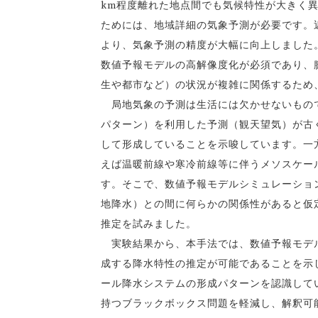
km程度離れた地点間でも気候特性が大きく
ためには、地域詳細の気象予測が必要です。
より、気象予測の精度が大幅に向上しました
数値予報モデルの高解像度化が必須であり、
生や都市など）の状況が複雑に関係するため
局地気象の予測は生活には欠かせないもので
パターン）を利用した予測（観天望気）が古
して形成していることを示唆しています。一
えば温暖前線や寒冷前線等に伴うメソスケー
す。そこで、数値予報モデルシミュレーショ
地降水）との間に何らかの関係性があると仮
推定を試みました。
実験結果から、本手法では、数値予報モデル
成する降水特性の推定が可能であることを示
ール降水システムの形成パターンを認識して
持つブラックボックス問題を軽減し、解釈可