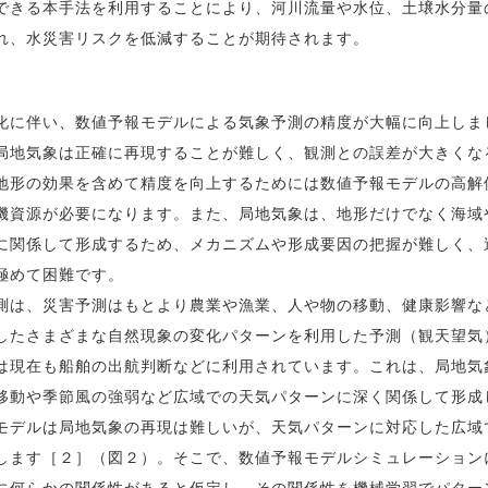
きる本手法を利用することにより、河川流量や水位、土壌水分量
れ、水災害リスクを低減することが期待されます。
に伴い、数値予報モデルによる気象予測の精度が大幅に向上しま
局地気象は正確に再現することが難しく、観測との誤差が大きくな
地形の効果を含めて精度を向上するためには数値予報モデルの高解
機資源が必要になります。また、局地気象は、地形だけでなく海域
に関係して形成するため、メカニズムや形成要因の把握が難しく、
極めて困難です。
は、災害予測はもとより農業や漁業、人や物の移動、健康影響な
したさまざまな自然現象の変化パターンを利用した予測（観天望気
は現在も船舶の出航判断などに利用されています。これは、局地気
移動や季節風の強弱など広域での天気パターンに深く関係して形成
モデルは局地気象の再現は難しいが、天気パターンに対応した広域
します［２］（図２）。そこで、数値予報モデルシミュレーション