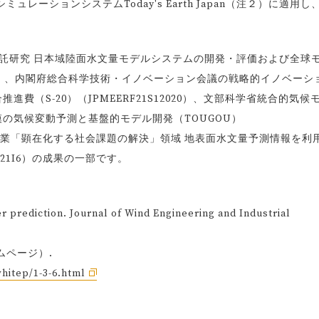
ーションシステムToday's Earth Japan（注２）に適用し
託研究 日本域陸面水文量モデルシステムの開発・評価および全球
33980）、内閣府総合科学技術・イノベーション会議の戦略的イノベーシ
費（S-20）（JPMEERF21S12020）、文部科学省統合的気候
の気候変動予測と基盤的モデル開発（TOUGOU）
社会創造事業「顕在化する社会課題の解決」領域 地表面水文量予測情報を利
I21I6）の成果の一部です。
prediction. Journal of Wind Engineering and Industrial
ムページ）.
hitep/1-3-6.html