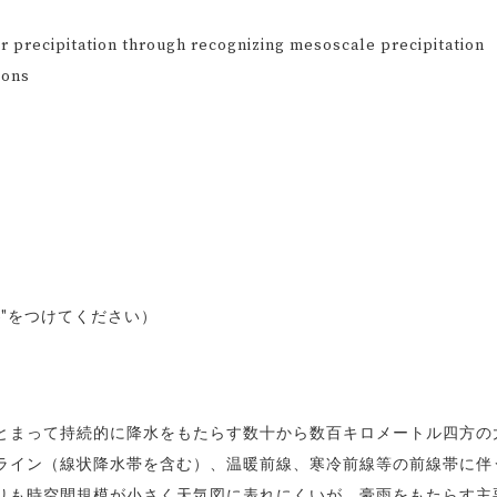
ecipitation through recognizing mesoscale precipitation
ions
ac.jp"をつけてください）
まって持続的に降水をもたらす数十から数百キロメートル四方の
ライン（線状降水帯を含む）、温暖前線、寒冷前線等の前線帯に伴
りも時空間規模が小さく天気図に表れにくいが、豪雨をもたらす主