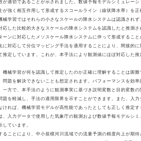
数が適切であることが示されました。数値予報モデルシミュレーシ
士が強く相互作用して形成するスコールライン（線状降水帯）を正
機械学習ではそれらの小さなスケールの降水システムは認識されず
対応した比較的大きなスケールの降水システムを認識したと推測さ
ターンに対応したメソスケール降水システムに伴って形成すること
化に対応して分位マッピング手法を適用することにより、間接的に
て推定しています。これが、本手法により観測値にほぼ対応した推
機械学習が何を認識して推定したのか正確に理解することは困難
、問題を解決できないことも想定されます。パフォーマンスを効率
。一方で、本手法のように観測事実に基づき説明変数と目的変数の
問題を軽減し、手法の適用限界を示すことができます。また、入力
なければ、機械学習モデルが高性能であったとしても正しく推定す
は、入力データで使用した気象庁の観測および数値予報モデルシミ
示しています。
ることにより、中小規模河川流域での流量予測の精度向上が期待