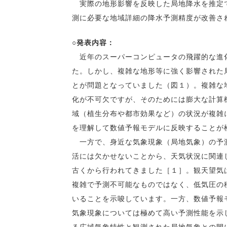
実際の地形影響を反映した局地降水を推定で
測に必要な地域詳細の降水予測精度が改善さ
○発表内容：
近年のスーパーコンピュータの飛躍的な進化
た。しかし、複雑な地形等に強く影響された
とが問題となっていました（図１）。複雑な
化が不可欠ですが、そのためには膨大な計算
域（植生分布や都市効果など）の状況が複雑
を理解して数値予報モデルに反映することが
一方で、身近な気象現象（局地気象）の予測
活には欠かせないことから、天気状況に関連
古くから行われてきました［１］。観天望気
複雑で予測不可能なものではなく、低気圧の
いることを示唆しています。一方、数値予報
気象現象については極めて高い予測性能を示