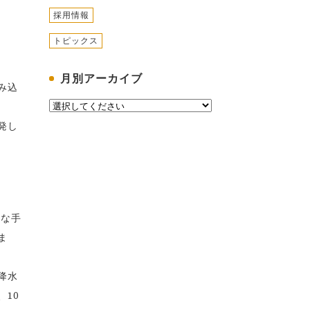
採用情報
トピックス
月別アーカイブ
み込
発し
たな手
ま
降水
10