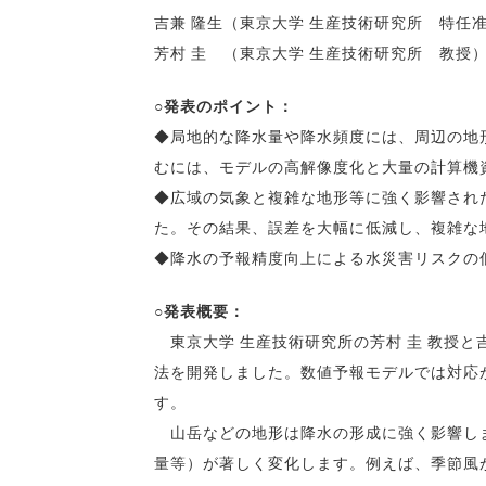
吉兼 隆生（東京大学 生産技術研究所 特任
芳村 圭 （東京大学 生産技術研究所 教授
○発表のポイント：
◆局地的な降水量や降水頻度には、周辺の地
むには、モデルの高解像度化と大量の計算機
◆広域の気象と複雑な地形等に強く影響され
た。その結果、誤差を大幅に低減し、複雑な
◆降水の予報精度向上による水災害リスクの
○発表概要：
東京大学 生産技術研究所の芳村 圭 教授と
法を開発しました。数値予報モデルでは対応
す。
山岳などの地形は降水の形成に強く影響しま
量等）が著しく変化します。例えば、季節風