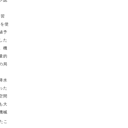
ン認
学習
タを使
値予
した
。機
量的
の局
降水
った
空間
も大
機械
たこ