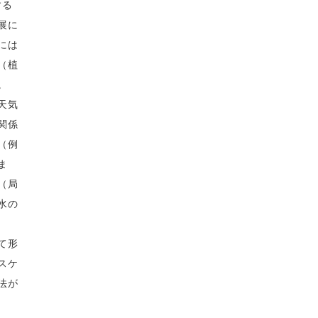
する
展に
には
（植
。
天気
関係
（例
ま
（局
水の
て形
スケ
法が