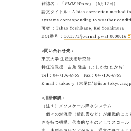
雑誌名 ：「
PLOS Water
」（5月12日）
論文タイトル：A bias correction method for pr
systems corresponding to weather condit
著者 ：Takao Yoshikane, Kei Yoshimura
DOI番号 ：
10.1371/journal.pwat.0000016
○問い合わせ先：
東京大学 生産技術研究所
特任准教授 吉兼 隆生（よしかね たかお）
Tel：04-7136-6965 Fax：04-7136-6965
E-mail：takao-y（末尾に"@iis.u-tokyo.
○用語解説：
（注１）メソスケール降水システム
個々の対流雲（積乱雲など）が組織的にまと
さを持つ機構。代表的なものとしてスコール
水、小型低気圧などがある。通常の低気圧よ