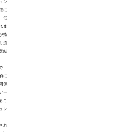
ョン
確に
、低
れま
が指
対流
定結
で
的に
関係
デー
るこ
ュレ
され