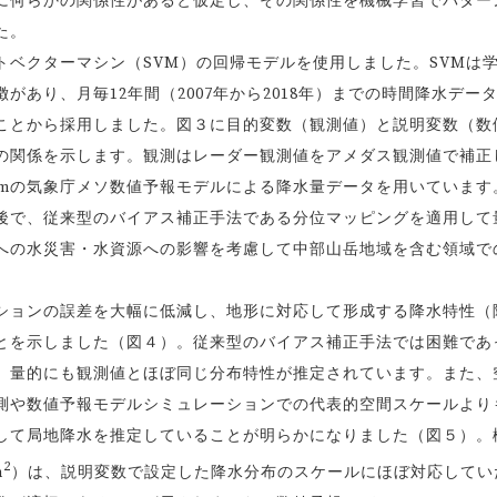
に何らかの関係性があると仮定し、その関係性を機械学習でパター
た。
ベクターマシン（SVM）の回帰モデルを使用しました。SVMは
あり、月毎12年間（2007年から2018年）までの時間降水デー
ことから採用しました。図３に目的変数（観測値）と説明変数（数
の関係を示します。観測はレーダー観測値をアメダス観測値で補正
kmの気象庁メソ数値予報モデルによる降水量データを用いています
後で、従来型のバイアス補正手法である分位マッピングを適用して
への水災害・水資源への影響を考慮して中部山岳地域を含む領域で
ョンの誤差を大幅に低減し、地形に対応して形成する降水特性（
とを示しました（図４）。従来型のバイアス補正手法では困難であ
、量的にも観測値とほぼ同じ分布特性が推定されています。また、
測や数値予報モデルシミュレーションでの代表的空間スケールより
して局地降水を推定していることが明らかになりました（図５）。
2
m
）は、説明変数で設定した降水分布のスケールにほぼ対応してい