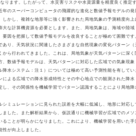
異なります。したがって、水災害リスクや水資源量を精度良く推定
近年のスーパーコンピュータの飛躍的な進化と数値予報モデルの発
。しかし、複雑な地形等に強く影響された局地気象の予測精度向上
膨大な計算機資源を必要とします。また、局地気象は、海域や陸域
、要因を把握して数値予報モデルを改良することが極めて困難です
あり、天気状況に関連したさまざまな自然現象の変化パターン（
くから行われてきました。これは、局地気象が天気パターンに深く
方、数値予報モデルは、天気パターンに対応した広域での気象現象
ル降水システム：注１）については極めて高い予測性能を有してい
ンによる広域での降水形成特性とその中心地点での観測された降水
定し、その関係性を機械学習でパターン認識することにより局地降
シミュレーションに見られた誤差を大幅に低減し、地形に対応し
しました。また解析結果から、仮説通りに機械学習が広域でのメソ
いることが明らかになりました。これにより、機械学習を用いた手
能性が向上しました。