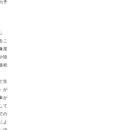
の予
し
るこ
像度
や陸
過程
ど生
）が
象が
して
での
によ