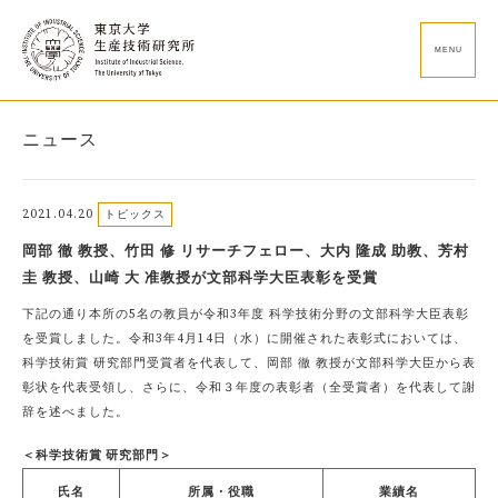
MENU
ニュース
2021.04.20
トピックス
岡部 徹 教授、竹田 修 リサーチフェロー、大内 隆成 助教、芳村
圭 教授、山崎 大 准教授が文部科学大臣表彰を受賞
下記の通り本所の5名の教員が令和3年度 科学技術分野の文部科学大臣表彰
を受賞しました。令和3年4月14日（水）に開催された表彰式においては、
科学技術賞 研究部門受賞者を代表して、岡部 徹 教授が文部科学大臣から表
彰状を代表受領し、さらに、令和３年度の表彰者（全受賞者）を代表して謝
辞を述べました。
＜科学技術賞 研究部門＞
氏名
所属・役職
業績名