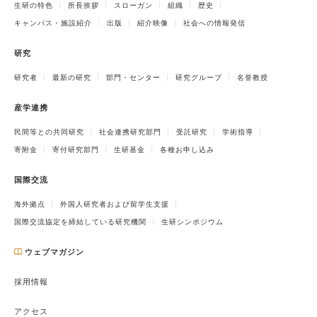
生研の特色
所長挨拶
スローガン
組織
歴史
キャンパス・施設紹介
出版
紹介映像
社会への情報発信
研究
研究者
最新の研究
部門・センター
研究グループ
名誉教授
産学連携
民間等との共同研究
社会連携研究部門
受託研究
学術指導
寄附金
寄付研究部門
生研基金
各種お申し込み
国際交流
海外拠点
外国人研究者および留学生支援
国際交流協定を締結している研究機関
生研シンポジウム
ウェブマガジン
採用情報
アクセス