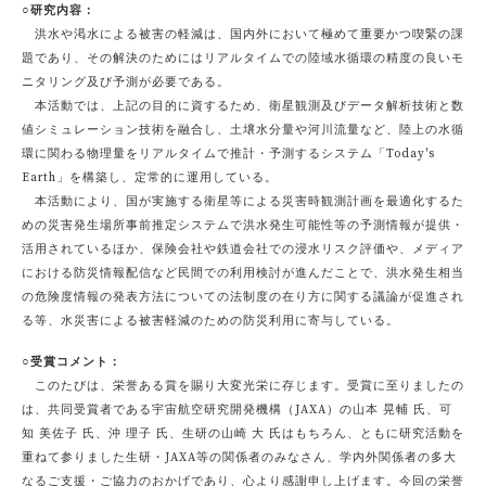
○研究内容：
洪水や渇水による被害の軽減は、国内外において極めて重要かつ喫緊の課
題であり、その解決のためにはリアルタイムでの陸域水循環の精度の良いモ
ニタリング及び予測が必要である。
本活動では、上記の目的に資するため、衛星観測及びデータ解析技術と数
値シミュレーション技術を融合し、土壌水分量や河川流量など、陸上の水循
環に関わる物理量をリアルタイムで推計・予測するシステム「Today's
Earth」を構築し、定常的に運用している。
本活動により、国が実施する衛星等による災害時観測計画を最適化するた
めの災害発生場所事前推定システムで洪水発生可能性等の予測情報が提供・
活用されているほか、保険会社や鉄道会社での浸水リスク評価や、メディア
における防災情報配信など民間での利用検討が進んだことで、洪水発生相当
の危険度情報の発表方法についての法制度の在り方に関する議論が促進され
る等、水災害による被害軽減のための防災利用に寄与している。
○受賞コメント：
このたびは、栄誉ある賞を賜り大変光栄に存じます。受賞に至りましたの
は、共同受賞者である宇宙航空研究開発機構（JAXA）の山本 晃輔 氏、可
知 美佐子 氏、沖 理子 氏、生研の山崎 大 氏はもちろん、ともに研究活動を
重ねて参りました生研・JAXA等の関係者のみなさん、学内外関係者の多大
なるご支援・ご協力のおかげであり、心より感謝申し上げます。今回の栄誉