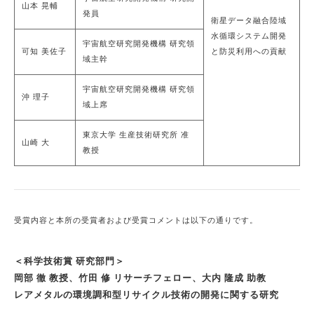
山本 晃輔
発員
衛星データ融合陸域
水循環システム開発
宇宙航空研究開発機構 研究領
可知 美佐子
と防災利用への貢献
域主幹
宇宙航空研究開発機構 研究領
沖 理子
域上席
東京大学 生産技術研究所 准
山崎 大
教授
受賞内容と本所の受賞者および受賞コメントは以下の通りです。
＜科学技術賞 研究部門＞
岡部 徹 教授、竹田 修 リサーチフェロー、大内 隆成 助教
レアメタルの環境調和型リサイクル技術の開発に関する研究