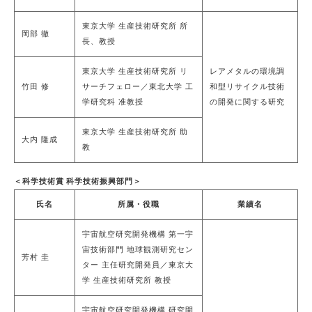
東京大学 生産技術研究所 所
岡部 徹
長、教授
東京大学 生産技術研究所 リ
レアメタルの環境調
竹田 修
サーチフェロー／東北大学 工
和型リサイクル技術
学研究科 准教授
の開発に関する研究
東京大学 生産技術研究所 助
大内 隆成
教
＜科学技術賞 科学技術振興部門＞
氏名
所属・役職
業績名
宇宙航空研究開発機構 第一宇
宙技術部門 地球観測研究セン
芳村 圭
ター 主任研究開発員／東京大
学 生産技術研究所 教授
宇宙航空研究開発機構 研究開