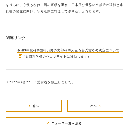
を励みに、今後もなお一層の研鑽を重ね、日本及び世界の水循環の理解と水
災害の軽減に向け、研究活動に精進して参りたいと存じます。
関連リンク
令和3年度科学技術分野の文部科学大臣表彰受賞者の決定について
（文部科学省のウェブサイトに移動します）
※2022年4月22日：受賞者を修正しました。
前へ
次へ
ニュース一覧へ戻る