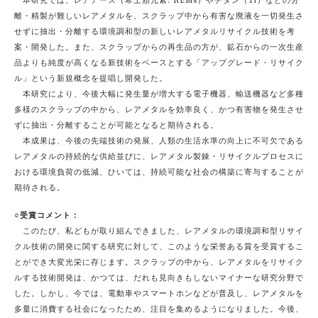
本研究では、レアアース（希土類元素: REMs）やチタン（Ti）などの分
離・精製が難しいレアメタルを、スクラップ中から有害な廃液を一切発生さ
せずに抽出・分離する環境調和型の新しいレアメタルリサイクル技術を考
案・開発した。また、スクラップからの再生品の方が、鉱石からの一次生産
品よりも純度が高くなる新技術をベースとする「アップグレード・リサイク
ル」という新規概念を提唱し開発した。
本研究により、今後大幅に発生量が増大する電子機器、輸送機器など多種
多様のスクラップの中から、レアメタルを効率良く、かつ有害物を発生させ
ずに抽出・分離することが可能となると期待される。
本成果は、今後の先端技術の発展、人類の生活水準の向上に不可欠である
レアメタルの持続的な供給並びに、レアメタル製錬・リサイクルプロセスに
おける環境負荷の低減、ひいては、持続可能な社会の構築に寄与することが
期待される。
○受賞コメント：
このたび、私どもが取り組んできました、レアメタルの環境調和型リサイ
クル技術の開発に関する研究に対して、このような栄誉ある賞を受賞するこ
とができ大変光栄に存じます。スクラップの中から、レアメタルをリサイク
ルする技術開発は、かつては、だれも見向きもしないマイナーな研究分野で
した。しかし、今では、電動車やスマートホンなどが普及し、レアメタルを
多量に消費する社会になったため、注目を集めるようになりました。今後、