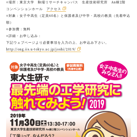
○場所：東京大学 駒場リサーチキャンパス 生産技術研究所 An棟2階
コンベンションホール
アクセス
○対象：女子中高生（定員60名）と保護者及び中学・高校の教員（先着申込
順）
○参加費：無料
○詳細・お申し込み：
下記ウェブページより必要事項を入力の上、お申込み下さい。
http://ong.iis.u-tokyo.ac.jp/joshi/2019/