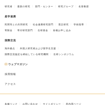
研究者
最新の研究
部門・センター
研究グループ
名誉教授
産学連携
民間等との共同研究
社会連携研究部門
受託研究
学術指導
寄附金
寄付研究部門
生研基金
各種お申し込み
国際交流
海外拠点
外国人研究者および留学生支援
国際交流協定を締結している研究機関
生研シンポジウム
ウェブマガジン
採用情報
アクセス
各種リンク
お問い合わせ
サイトポリシー
所内用ページ