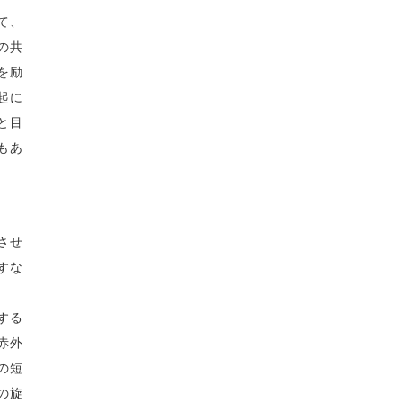
て、
の共
を励
起に
つと目
もあ
させ
すな
する
赤外
の短
の旋