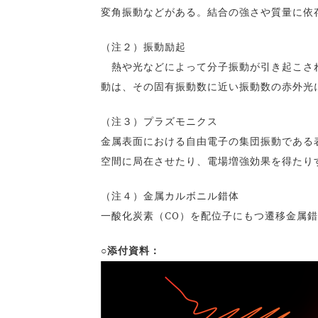
変角振動などがある。結合の強さや質量に依
（注２）振動励起
熱や光などによって分子振動が引き起こされ
動は、その固有振動数に近い振動数の赤外光
（注３）プラズモニクス
金属表面における自由電子の集団振動である
空間に局在させたり、電場増強効果を得たり
（注４）金属カルボニル錯体
一酸化炭素（CO）を配位子にもつ遷移金属
○添付資料：