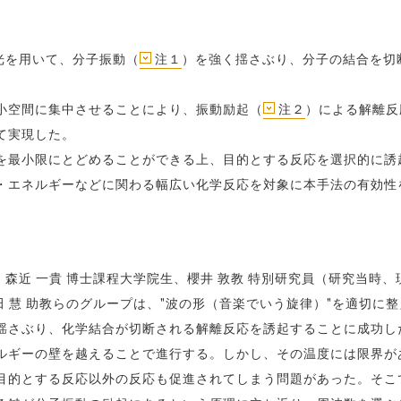
光を用いて、分子振動（
注１
）を強く揺さぶり、分子の結合を切
小空間に集中させることにより、振動励起（
注２
）による解離反
て実現した。
を最小限にとどめることができる上、目的とする反応を選択的に誘
・エネルギーなどに関わる幅広い化学反応を対象に本手法の有効性
。
森近 一貴 博士課程大学院生、櫻井 敦教 特別研究員（研究当時、
田 慧 助教らのグループは、"波の形（音楽でいう旋律）"を適切に
揺さぶり、化学結合が切断される解離反応を誘起することに成功し
ギーの壁を越えることで進行する。しかし、その温度には限界が
目的とする反応以外の反応も促進されてしまう問題があった。そこ