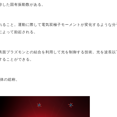
存した固有振動数がある。
ること。運動に際して電気双極子モーメントが変化するような分
によって励起される。
表面プラズモンとの結合を利用して光を制御する技術。光を波長以
することができる。
錯体の総称。