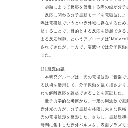
加熱によって反応を促進する際の鍵が分子振
「反応に関わる分子振動モードを電磁波によ
鳴は電磁波でいうと中赤外域に存在するため
起することで、目的とする反応を誘起できる
よる反応制御」というアプローチは"Molecu
されてきたが、一方で、溶液中では分子振動
った。
[2] 研究内容
本研究グループは、光の電場波形（音楽でい
る技術を活用して、分子振動を強く揺さぶり
わち解離反応を誘起できることを実証した。
量子力学的な考察から、一定の周波数で振動
赤外光の方が、分子振動を格段に大きな振幅
光の電場波形を整形した。さらに、振動緩和
時間に集中した赤外パルスを、表面プラズモ