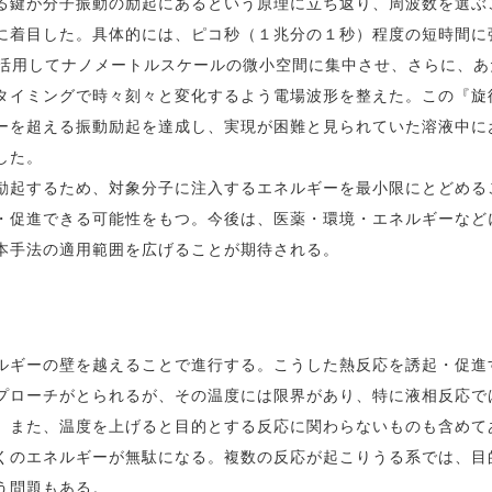
る鍵が分子振動の励起にあるという原理に立ち返り、周波数を選ぶ
に着目した。具体的には、ピコ秒（１兆分の１秒）程度の短時間に
活用してナノメートルスケールの微小空間に集中させ、さらに、あ
タイミングで時々刻々と変化するよう電場波形を整えた。この『旋
ーを超える振動励起を達成し、実現が困難と見られていた溶液中に
した。
起するため、対象分子に注入するエネルギーを最小限にとどめる
・促進できる可能性をもつ。今後は、医薬・環境・エネルギーなど
本手法の適用範囲を広げることが期待される。
ギーの壁を越えることで進行する。こうした熱反応を誘起・促進
プローチがとられるが、その温度には限界があり、特に液相反応で
。また、温度を上げると目的とする反応に関わらないものも含めて
くのエネルギーが無駄になる。複数の反応が起こりうる系では、目
う問題もある。