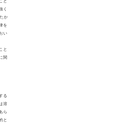
こと
強く
たか
律を
おい
こと
に関
する
は溶
あら
的と