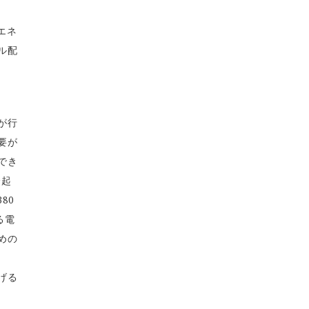
エネ
ル配
が行
要が
でき
誘起
80
る電
めの
げる