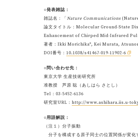
○発表雑誌：
雑誌名：「
Nature Communications
(Natu
論文タイトル：Molecular Ground-State Dissoci
Enhancement of Chirped Mid-Infrared Pu
著者：Ikki Morichika*, Kei Murata, Atsunori 
DOI番号：
10.1038/s41467-019-11902-6
○問い合わせ先：
東京大学 生産技術研究所
准教授 芦原 聡（あしはら さとし）
Tel：03-5452-6136
研究室URL：
http://www.ashihara.iis.u-tok
○用語解説：
（注１）分子振動
分子を構成する原子同士の位置関係が変化す