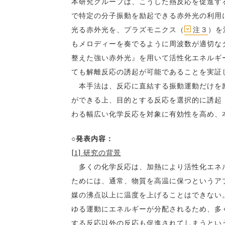
本研究グループは、こうした熱反応を促進す
で特定の分子振動を励起できる赤外光の利用
光る赤外光を、プラズモニクス（
注３
）を
もメロディーを奏でるように周波数が適切な
整えた強い赤外光』を用いて活性化エネルギ
ても解離反応の誘起が可能であることを実証
本手法は、反応に直結する振動運動だけを励
ができる上、目的とする反応を選択的に誘起
わる幅広い化学反応を対象に有効性を高め、
○発表内容：
[1] 研究の背景
多くの化学反応は、加熱により活性化エネル
ためには、通常、物質を高温に保つというア
媒の沸点以上に温度を上げることはできない
ゆる運動にエネルギーが分配されるため、多
する反応以外の反応も促進されてしまうとい