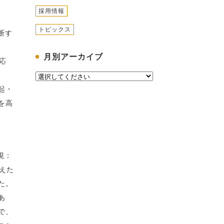
採用情報
トピックス
断す
月別アーカイブ
応
起・
を高
現：
整えた
た。
あ
で、