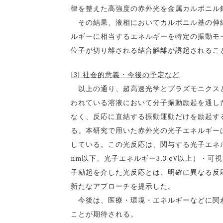
律を整えた高強度の赤外光を金属カルボニル
その結果、液相においてカルボニル基の伸縮振
ルギーに相当するエネルギーを特定の振動モ
位子が切り離される結合解離が誘起されるこ
[3] 社会的意義・今後の予定など
以上の通り、超高速光学とプラズモニクスと
われている溶液において分子振動励起を通し
なく、反応に直結する振動運動だけを励起す
る。本研究で用いた赤外光の光子エネルギーは
している。この光反応は、関与する光子エネ
nm以下、光子エネルギー3.3 eV以上）・可視光（
子励起を介した光反応とは、明確に異なる反
新たなアプローチを提示した。
今後は、医療・環境・エネルギーなどに関わ
ことが期待される。