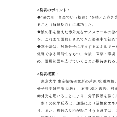
○発表のポイント：
◆"波の形（音楽でいう旋律）"を整えた赤外
ること（解離反応）に成功した。
◆波の形を整えた赤外光をナノスケールの微
を、これまで困難とされてきた溶液中で初め
◆本手法は、対象分子に注入するエネルギー
促進できる可能性をもつ。今後、医薬・環境
め、適用範囲を広げていくことが期待される
○発表概要：
東京大学 生産技術研究所の芦原 聡 准教授、
分子科学研究所 助教）、石井 和之 教授、村
赤外光を用いることにより、分子振動を強く
多くの化学反応は、加熱により活性化エネル
り、また、複数の反応が起こりうる系では、