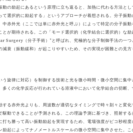
動の励起にあるという原理に立ち返ると、加熱に代わる方法とし
って選択的に励起する」というアプローチが着想される。分子振動
、中赤外光（ここでは単に赤外光と呼ぶ）によって特定の分子振動
ことが期待される。この「モード選択的（化学結合に選択的）な励
lar Surgery（分子手術）"と呼ばれ、究極的な分子制御手法の一
の減衰（振動緩和）が起こりやすいため、その実現が困難との見方
う旋律に対応）を制御する技術と光を微小時間・微小空間に集中
、多くの化学反応が行われている溶液中において化学結合の切断、
する赤外光よりも、周波数が適切なタイミングで時々刻々と変化
で駆動できることが予測される。この理論予測に基づき、照射する
に打ち勝って高い振動励起を実現するため、電場強度がピコ秒程度
ン励起によってナノメートルスケールの微小空間に集中させた。こ