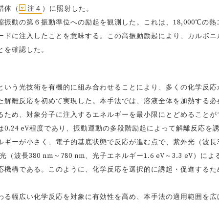
錯体（
注４
）に照射した。
動の第６振動準位への励起を観測した。これは、18,000℃の熱
ードに注入したことを意味する。この高振動励起により、カルボニ
とを確認した。
いう光技術を有機的に組み合わせることにより、多くの化学反応
た解離反応を初めて実現した。本手法では、溶液全体を加熱する必
るため、対象分子に注入するエネルギーを最小限にとどめることが
0.24 eV程度であり、振動運動の多段階励起によって解離反応を
ルギーが小さく、電子的基底状態で反応が進む点で、紫外光（波長3
波長380 nm～780 nm、光子エネルギー1.6 eV～3.3 eV）によ
応機構である。このように、化学反応を選択的に誘起・促進するた
る幅広い化学反応を対象に有効性を高め、本手法の適用範囲を広