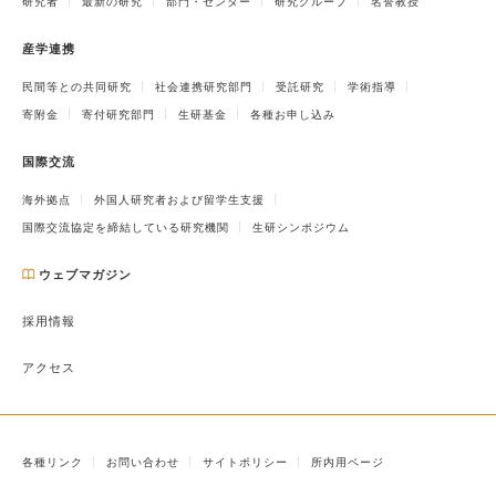
研究者
最新の研究
部門・センター
研究グループ
名誉教授
産学連携
民間等との共同研究
社会連携研究部門
受託研究
学術指導
寄附金
寄付研究部門
生研基金
各種お申し込み
国際交流
海外拠点
外国人研究者および留学生支援
国際交流協定を締結している研究機関
生研シンポジウム
ウェブマガジン
採用情報
アクセス
各種リンク
お問い合わせ
サイトポリシー
所内用ページ