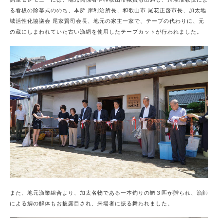
開室セレモニーには、地元関係者や和歌山市職員も出席し、川添准教授によ
る看板の除幕式ののち、本所 岸利治所長、和歌山市 尾花正啓市長、加太地
域活性化協議会 尾家賢司会長、地元の家主一家で、テープの代わりに、元
の蔵にしまわれていた古い漁網を使用したテープカットが行われました。
また、地元漁業組合より、加太名物である一本釣りの鯛３匹が贈られ、漁師
による鯛の解体もお披露目され、来場者に振る舞われました。