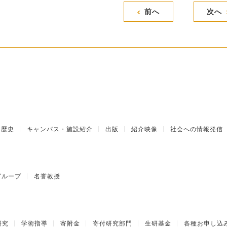
前へ
次へ
歴史
キャンパス・施設紹介
出版
紹介映像
社会への情報発信
グループ
名誉教授
研究
学術指導
寄附金
寄付研究部門
生研基金
各種お申し込