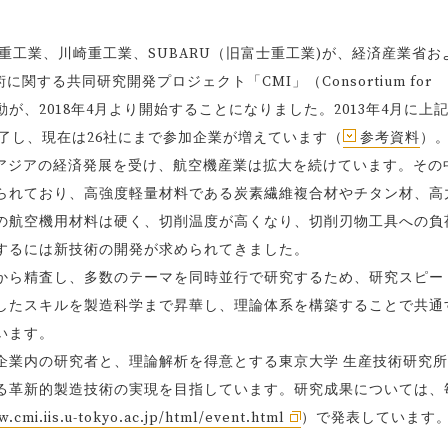
重工業、川崎重工業、SUBARU（旧富士重工業)が、経済産業省お
する共同研究開発プロジェクト「CMI」（Consortium for
期5年の活動が、2018年4月より開始することになりました。2013年4月に上
を終了し、現在は26社にまで参加企業が増えています（
参考資料
）
南アジアの経済発展を受け、航空機産業は拡大を続けています。その
られており、高強度軽量材料である炭素繊維複合材やチタン材、高
の航空機用材料は硬く、切削温度が高くなり、切削刃物工具への負
するには新技術の開発が求められてきました。
点から精査し、多数のテーマを同時並行で研究するため、研究スピー
したスキルを製造科学まで昇華し、理論体系を構築することで共通
います。
企業内の研究者と、理論解析を得意とする東京大学 生産技術研究
る革新的製造技術の実現を目指しています。研究成果については、
w.cmi.iis.u-tokyo.ac.jp/html/event.html
）で発表しています