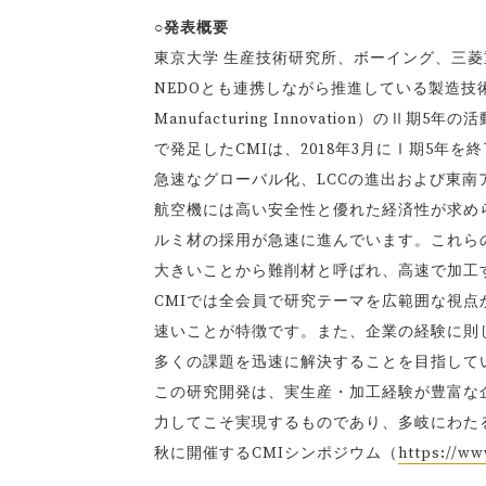
○発表概要
東京大学 生産技術研究所、ボーイング、三菱
NEDOとも連携しながら推進している製造技術に関
Manufacturing Innovation）のⅡ
で発足したCMIは、2018年3月にⅠ期5年
急速なグローバル化、LCCの進出および東
航空機には高い安全性と優れた経済性が求め
ルミ材の採用が急速に進んでいます。これら
大きいことから難削材と呼ばれ、高速で加工
CMIでは全会員で研究テーマを広範囲な視
速いことが特徴です。また、企業の経験に則
多くの課題を迅速に解決することを目指して
この研究開発は、実生産・加工経験が豊富な
力してこそ実現するものであり、多岐にわた
秋に開催するCMIシンポジウム（
https://ww