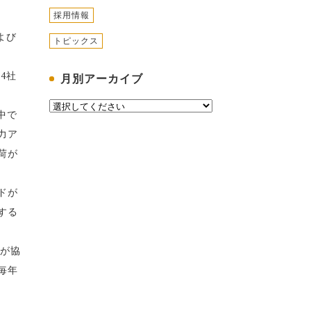
採用情報
よび
トピックス
記4社
月別アーカイブ
。
中で
力ア
荷が
ドが
する
所が協
毎年
。