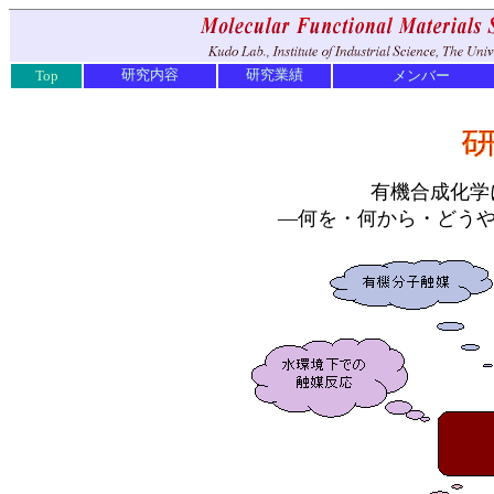
研究内容
研究業績
Top
メンバー
有機合成化
―何を・何から・どうや