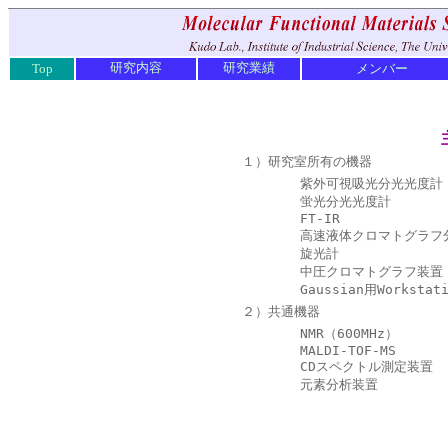
研究内容
研究業績
Top
メンバー
１）研究室所有の機器
紫外可視吸光分光光度計
蛍光分光光度計
FT-IR
高速液体クロマトグラフ
旋光計
中圧クロマトグラフ装置
Gaussian用Workstati
２）共通機器
NMR（600MHz）
MALDI-TOF-MS
CDスペクトル測定装置
元素分析装置