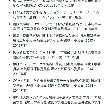
都市環境災害に関する風洞活用研究会 幹事, 生産技術研究奨
励会 特別研究会 RC-86, 2016年度 - 現在
日本流体力学会年会 セッション・オーガナイザー, OS「流
れと物体・建物・インフラ」, 2018年度 - 現在
新版風環境CFDガイドブック刊行小委員会 幹事, 日本建築学
会 環境工学委員会 企画刊行運営委員会, 2017 - 2018年度
建築・都市熱環境に関する将来構想WG 委員, 日本建築学会
環境工学委員会 熱環境運営委員会 伝熱小委員会, 2017 -
2018年度
気候変動モデリングWG 幹事, 日本建築学会 地球環境委員会
適応都市検討小委員会, 2015年度 - 2018年度
検証用ベンチマーク実施WG 委員, 日本建築学会 環境工学委
員会 空気環境運営委員会 屋外空気環境小委員会, 2014 -
2018年度
GCMを活用した近未来標準気象データ作成WG 幹事, 日本建
築学会 地球環境委員会 都市と気候適応小委員会, 2013 -
2014年度
市街地大気汚染の環境影響評価手法検討委員会 委員, 日本建
築学会 環境工学委員会 空気環境運営委員会 屋外空気環境小