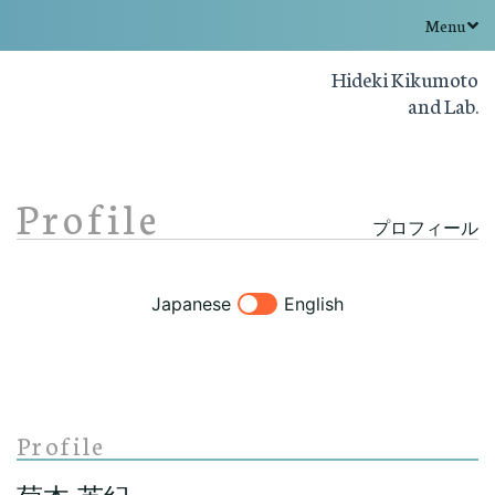
Menu
Hideki Kikumoto
and Lab.
Profile
プロフィール
Japanese
English
Profile