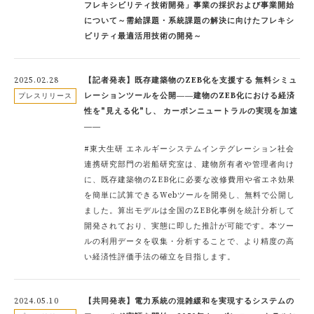
フレキシビリティ技術開発」事業の採択および事業開始
について～需給課題・系統課題の解決に向けたフレキシ
ビリティ最適活用技術の開発～
2025.02.28
【記者発表】既存建築物のZEB化を支援する 無料シミュ
レーションツールを公開――建物のZEB化における経済
プレスリリース
性を"見える化"し、 カーボンニュートラルの実現を加速
――
#東大生研 エネルギーシステムインテグレーション社会
連携研究部門の岩船研究室は、建物所有者や管理者向け
に、既存建築物のZEB化に必要な改修費用や省エネ効果
を簡単に試算できるWebツールを開発し、無料で公開し
ました。算出モデルは全国のZEB化事例を統計分析して
開発されており、実態に即した推計が可能です。本ツー
ルの利用データを収集・分析することで、より精度の高
い経済性評価手法の確立を目指します。
2024.05.10
【共同発表】電力系統の混雑緩和を実現するシステムの