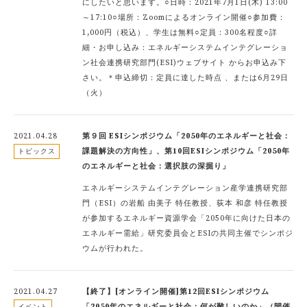
にしたいと思います。○日時：2021年7月1日(木) 13:00
～17:10○場所：Zoomによるオンライン開催○参加費：
1,000円（税込）、学生は無料○定員：300名程度○詳
細・お申し込み：エネルギーシステムインテグレーショ
ン社会連携研究部門(ESI)ウェブサイト からお申込み下
さい。＊申込締切：定員に達した時点 、または6月29日
（火）
2021.04.28
第９回 ESIシンポジウム「2050年のエネルギーと社会：
課題解決の⽅向性」、第10回ESIシンポジウム「2050年
トピックス
のエネルギーと社会：選択肢の深掘り」
エネルギーシステムインテグレーション産学連携研究部
門（ESI）の岩船 由美子 特任教授、荻本 和彦 特任教授
が参加するエネルギー資源学会「2050年に向けた日本の
エネルギー需給」研究委員会とESIの共同主催でシンポジ
ウムが行われた。
2021.04.27
【終了】[オンライン開催]第12回ESIシンポジウム
「2050年のエネルギーと社会：何が難しいのか」（開催
イベント