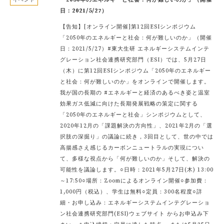
日：2021/5/27）
【告知】[オンライン開催]第12回ESIシンポジウム
「2050年のエネルギーと社会：何が難しいのか」（開催
日：2021/5/27）#東大生研 エネルギーシステムインテ
グレーション社会連携研究部門（ESI）では、5月27日
（木）に第12回ESIシンポジウム「2050年のエネルギー
と社会：何が難しいのか」をオンラインで開催します。
我が国の長期の #エネルギーと経済のあるべき姿と温室
効果ガス低減に向けた長期発展戦略の策定に関する
「2050年のエネルギーと社会」シンポジウムとして、
2020年12月の「課題解決の方向性」、2021年2月の「選
択肢の深掘り」の議論に続き，3回目として、世の中では
高揚感さえ感じるカーボンニュートラルの実現につい
て、多様な視点から「何が難しいのか」そして、解決の
可能性を議論します。○日時：2021年5月27日(木) 13:00
～17:50○場所：Zoomによるオンライン開催○参加費：
1,000円（税込）、学生は無料○定員：300名程度○詳
細・お申し込み：エネルギーシステムインテグレーショ
ン社会連携研究部門(ESI)ウェブサイト からお申込み下