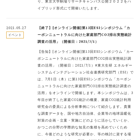
り、東京大学駒場リサーチキャンパス公開２０２２をハ
イブリッド形式にて開催いたします。
2021.05.27
【終了】[オンライン開催]第13回ESIシンポジウム「カ
ーボンニュートラルに向けた家庭部門CO2排出実態統計
イベント
調査の活用」（開催日：2021/7/1）
【告知】[オンライン開催]第13回ESIシンポジウム「カー
ボンニュートラルに向けた家庭部門CO2排出実態統計調
査の活用」（開催日：2021/7/1）#東大生研 エネルギー
システムインテグレーション社会連携研究部門（ESI）で
は、7月1日（木）に第13回ESIシンポジウム「カーボン
ニュートラルに向けた家庭部門CO2排出実態統計調査の
活用」をオンラインで開催します。本シンポジウムは、3
年目が終了した家庭CO2統計の概要、家庭CO2統計利用
研究会の委員による分析事例について紹介します。貴重
な調査データを、国や地方自治体、企業等の地球温暖化
対策の企画・立案・実施にどのように活かしていくか、
かつこの分野の学際的な知見の集積を高めていくため
に、今後どのような研究が必要か、等の検討に資する場