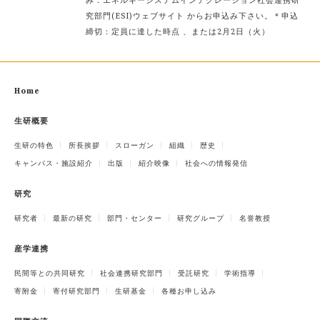
み：エネルギーシステムインテグレーション社会連携研
究部門(ESI)ウェブサイト からお申込み下さい。＊申込
締切：定員に達した時点 、または2月2日（火）
Home
生研概要
生研の特色
所長挨拶
スローガン
組織
歴史
キャンパス・施設紹介
出版
紹介映像
社会への情報発信
研究
研究者
最新の研究
部門・センター
研究グループ
名誉教授
産学連携
民間等との共同研究
社会連携研究部門
受託研究
学術指導
寄附金
寄付研究部門
生研基金
各種お申し込み