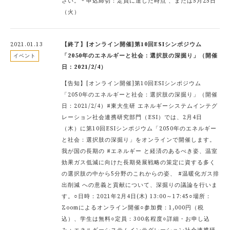
さい。＊申込締切：定員に達した時点 、または5月25日
（火）
2021.01.13
【終了】[オンライン開催]第10回ESIシンポジウム
「2050年のエネルギーと社会：選択肢の深掘り」（開催
イベント
日：2021/2/4）
【告知】[オンライン開催]第10回ESIシンポジウム
「2050年のエネルギーと社会：選択肢の深掘り」（開催
日：2021/2/4）#東大生研 エネルギーシステムインテグ
レーション社会連携研究部門（ESI）では、2月4日
（木）に第10回ESIシンポジウム「2050年のエネルギー
と社会：選択肢の深掘り」をオンラインで開催します。
我が国の長期の #エネルギー と経済のあるべき姿、温室
効果ガス低減に向けた長期発展戦略の策定に資する多く
の選択肢の中から5分野のこれからの姿、 #温暖化ガス排
出削減 への意義と貢献について、深掘りの議論を行いま
す。○日時：2021年2月4日(木) 13:00～17:45○場所：
Zoomによるオンライン開催○参加費：1,000円（税
込）、学生は無料○定員：300名程度○詳細・お申し込