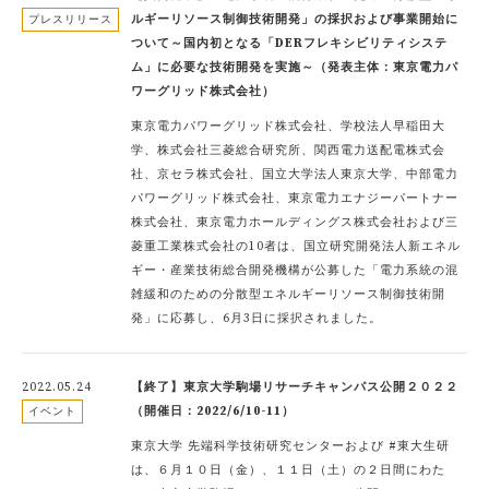
ルギーリソース制御技術開発」の採択および事業開始に
プレスリリース
ついて～国内初となる「DERフレキシビリティシステ
ム」に必要な技術開発を実施～（発表主体：東京電力パ
ワーグリッド株式会社）
東京電力パワーグリッド株式会社、学校法人早稲田大
学、株式会社三菱総合研究所、関西電力送配電株式会
社、京セラ株式会社、国立大学法人東京大学、中部電力
パワーグリッド株式会社、東京電力エナジーパートナー
株式会社、東京電力ホールディングス株式会社および三
菱重工業株式会社の10者は、国立研究開発法人新エネル
ギー・産業技術総合開発機構が公募した「電力系統の混
雑緩和のための分散型エネルギーリソース制御技術開
発」に応募し、6月3日に採択されました。
2022.05.24
【終了】東京大学駒場リサーチキャンパス公開２０２２
（開催日：2022/6/10-11）
イベント
東京大学 先端科学技術研究センターおよび #東大生研
は、６月１０日（金）、１１日（土）の２日間にわた