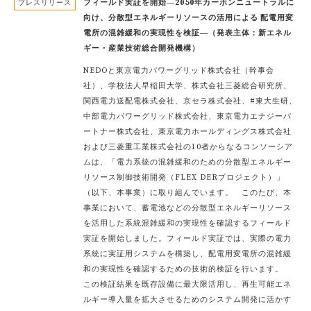
フィールド実証を開始―2050年カーボンニュートラルに
プレスリリース
向け、分散型エネルギーリソースの活用による 配電用変
電所の混雑緩和の実現性を検証―（発表主体：新エネル
ギー・産業技術総合開発機構）
NEDOと東京電力パワーグリッド株式会社（幹事会
社）、学校法人早稲田大学、株式会社三菱総合研究所、
関西電力送配電株式会社、京セラ株式会社、#東大生研、
中部電力パワーグリッド株式会社、東京電力エナジーパ
ートナー株式会社、東京電力ホールディングス株式会社
および三菱重工業株式会社の10者からなるコンソーシア
ムは、「電力系統の混雑緩和のための分散型エネルギー
リソース制御技術開発（FLEX DERプロジェクト）」
（以下、本事業）に取り組んでいます。 このたび、本
事業において、蓄電池などの分散型エネルギーリソース
を活用した系統混雑緩和の実現性を確認するフィールド
実証を開始しました。フィールド実証では、実際の電力
系統に実証用システムを構築し、配電用変電所の混雑緩
和の実現性を確認するための技術的検証を行います。
この検証結果を既存設備に最大限活用し、再生可能エネ
ルギー導入量を拡大させるためのシステム開発に活かす