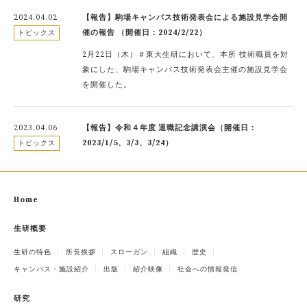
2024.04.02
【報告】駒場キャンパス技術発表会による施設見学会開
催の報告 （開催日：2024/2/22）
トピックス
2月22日（木）＃東大生研において、本所 技術職員を対
象にした、駒場キャンパス技術発表会主催の施設見学会
を開催した。
2023.04.06
【報告】令和４年度 退職記念講演会（開催日：
2023/1/5、3/3、3/24）
トピックス
Home
生研概要
生研の特色
所長挨拶
スローガン
組織
歴史
キャンパス・施設紹介
出版
紹介映像
社会への情報発信
研究