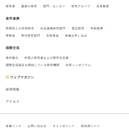
研究者
最新の研究
部門・センター
研究グループ
名誉教授
産学連携
民間等との共同研究
社会連携研究部門
受託研究
学術指導
寄附金
寄付研究部門
生研基金
各種お申し込み
国際交流
海外拠点
外国人研究者および留学生支援
国際交流協定を締結している研究機関
生研シンポジウム
ウェブマガジン
採用情報
アクセス
各種リンク
お問い合わせ
サイトポリシー
所内用ページ