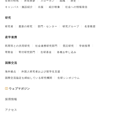
生研の特色
所長挨拶
スローガン
組織
歴史
キャンパス・施設紹介
出版
紹介映像
社会への情報発信
研究
研究者
最新の研究
部門・センター
研究グループ
名誉教授
産学連携
民間等との共同研究
社会連携研究部門
受託研究
学術指導
寄附金
寄付研究部門
生研基金
各種お申し込み
国際交流
海外拠点
外国人研究者および留学生支援
国際交流協定を締結している研究機関
生研シンポジウム
ウェブマガジン
採用情報
アクセス