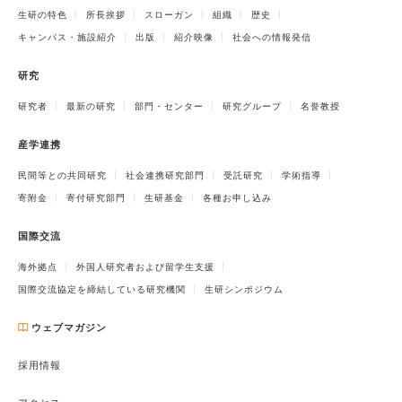
生研の特色
所長挨拶
スローガン
組織
歴史
キャンパス・施設紹介
出版
紹介映像
社会への情報発信
研究
研究者
最新の研究
部門・センター
研究グループ
名誉教授
産学連携
民間等との共同研究
社会連携研究部門
受託研究
学術指導
寄附金
寄付研究部門
生研基金
各種お申し込み
国際交流
海外拠点
外国人研究者および留学生支援
国際交流協定を締結している研究機関
生研シンポジウム
ウェブマガジン
採用情報