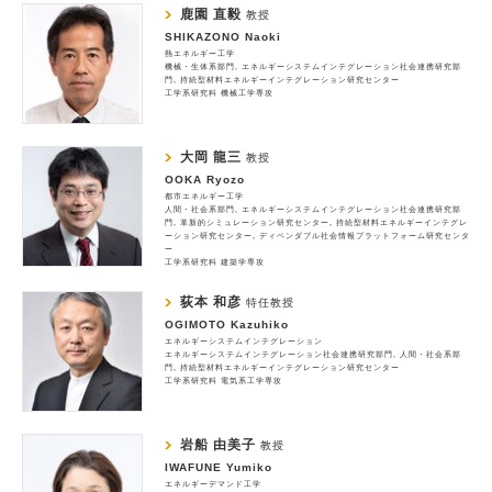
鹿園 直毅
教授
SHIKAZONO Naoki
熱エネルギー工学
機械・生体系部門
エネルギーシステムインテグレーション社会連携研究部
門
持続型材料エネルギーインテグレーション研究センター
工学系研究科 機械工学専攻
大岡 龍三
教授
OOKA Ryozo
都市エネルギー工学
人間・社会系部門
エネルギーシステムインテグレーション社会連携研究部
門
革新的シミュレーション研究センター
持続型材料エネルギーインテグレ
ーション研究センター
ディペンダブル社会情報プラットフォーム研究センタ
ー
工学系研究科 建築学専攻
荻本 和彦
特任教授
OGIMOTO Kazuhiko
エネルギーシステムインテグレーション
エネルギーシステムインテグレーション社会連携研究部門
人間・社会系部
門
持続型材料エネルギーインテグレーション研究センター
工学系研究科 電気系工学専攻
岩船 由美子
教授
IWAFUNE Yumiko
エネルギーデマンド工学