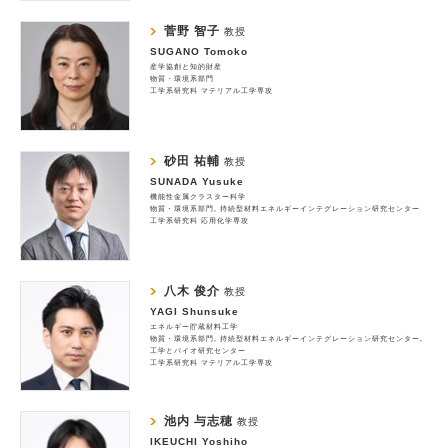
菅野 智子
教授
SUGANO Tomoko
産学協創と知的財産
物質・環境系部門
工学系研究科 マテリアル工学専攻
砂田 祐輔
教授
SUNADA Yusuke
機能性金属クラスター科学
物質・環境系部門
持続型材料エネルギーインテグレーション研究センター
工学系研究科 応用化学専攻
八木 俊介
教授
YAGI Shunsuke
エネルギー貯蔵材料工学
物質・環境系部門
持続型材料エネルギーインテグレーション研究センター
工学とバイオ研究センター
工学系研究科 マテリアル工学専攻
池内 与志穂
教授
IKEUCHI Yoshiho