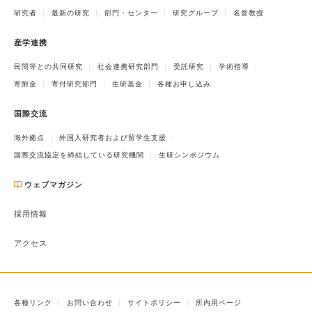
研究者
最新の研究
部門・センター
研究グループ
名誉教授
産学連携
民間等との共同研究
社会連携研究部門
受託研究
学術指導
寄附金
寄付研究部門
生研基金
各種お申し込み
国際交流
海外拠点
外国人研究者および留学生支援
国際交流協定を締結している研究機関
生研シンポジウム
ウェブマガジン
採用情報
アクセス
各種リンク
お問い合わせ
サイトポリシー
所内用ページ