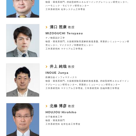
物質・環境系部門
持続型材料エネルギーインテグレーション研究センター
ハーモニック・モビリティ研究センター
工学系研究科 化学システム工学専攻
溝口 照康
教授
MIZOGUCHI Teruyasu
ナノ物質設計工学
物質・環境系部門
大規模実験高度解析推進基盤
革新的シミュレーション研
究センター
マイクロナノ学際研究センター
工学系研究科 マテリアル工学専攻
井上 純哉
教授
INOUE Junya
鉄鋼冶金インフォマティクス
物質・環境系部門
大規模実験高度解析推進基盤
持続型材料エネルギーイン
テグレーション研究センター
革新的シミュレーション研究センター
工学系研究科 マテリアル工学専攻
工学系研究科 先端学際工学専攻
北條 博彦
教授
HOUJOU Hirohiko
分子集積体工学
物質・環境系部門
工学系研究科 化学生命工学専攻