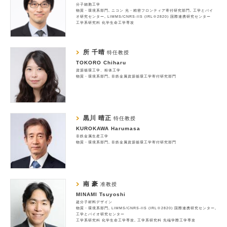
分子細胞工学
物質・環境系部門
ニコン 光・精密フロンティア寄付研究部門
工学とバイ
オ研究センター
LIMMS/CNRS-IIS (IRL※2820) 国際連携研究センター
工学系研究科 化学生命工学専攻
所 千晴
特任教授
TOKORO Chiharu
資源循環工学、粉体工学
物質・環境系部門
非鉄金属資源循環工学寄付研究部門
黒川 晴正
特任教授
KUROKAWA Harumasa
非鉄金属生産工学
物質・環境系部門
非鉄金属資源循環工学寄付研究部門
南 豪
准教授
MINAMI Tsuyoshi
超分子材料デザイン
物質・環境系部門
LIMMS/CNRS-IIS (IRL※2820) 国際連携研究センター
工学とバイオ研究センター
工学系研究科 化学生命工学専攻
工学系研究科 先端学際工学専攻