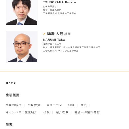
TSUBOYAMA Kotaro
生体分子設計
物質・環境系部門
工学系研究科 化学生命工学専攻
鳴海 大翔
講師
NARUMI Taka
凝固プロセス工学
物質・環境系部門
非鉄金属資源循環工学寄付研究部門
工学系研究科 マテリアル工学専攻
Home
生研概要
生研の特色
所長挨拶
スローガン
組織
歴史
キャンパス・施設紹介
出版
紹介映像
社会への情報発信
研究