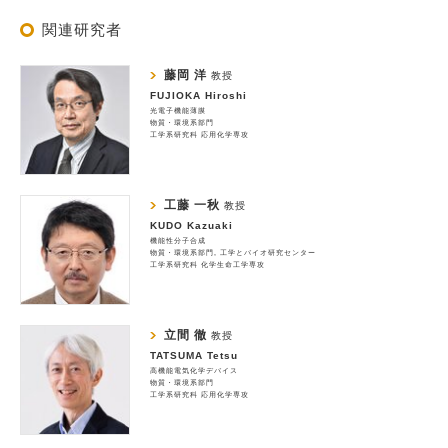
関連研究者
藤岡 洋
教授
FUJIOKA Hiroshi
光電子機能薄膜
物質・環境系部門
工学系研究科 応用化学専攻
工藤 一秋
教授
KUDO Kazuaki
機能性分子合成
物質・環境系部門
工学とバイオ研究センター
工学系研究科 化学生命工学専攻
立間 徹
教授
TATSUMA Tetsu
高機能電気化学デバイス
物質・環境系部門
工学系研究科 応用化学専攻