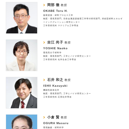
岡部 徹
教授
OKABE Toru H.
循環資源・材料プロセス工学
物質・環境系部門
非鉄金属資源循環工学寄付研究部門
持続型材料エネルギ
ーインテグレーション研究センター
工学系研究科 マテリアル工学専攻
吉江 尚子
教授
YOSHIE Naoko
環境高分子材料学
物質・環境系部門
工学とバイオ研究センター
工学系研究科 化学生命工学専攻
石井 和之
教授
ISHII Kazuyuki
機能性錯体化学
物質・環境系部門
工学とバイオ研究センター
工学系研究科 応用化学専攻
小倉 賢
教授
OGURA Masaru
環境触媒・材料科学