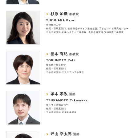
杉原 加織
准教授
SUGIHARA Kaori
生物物理工学
物質・環境系部門
価値創造デザイン推進基盤
工学とバイオ研究センター
工学系研究科 化学システム工学専攻
工学系研究科 先端学際工学専攻
徳本 有紀
准教授
TOKUMOTO Yuki
構造秩序物質科学
物質・環境系部門
工学系研究科 マテリアル工学専攻
塚本 孝政
講師
TSUKAMOTO Takamasa
量子サイズ物質化学
物質・環境系部門
工学系研究科 応用化学専攻
坪山 幸太郎
講師