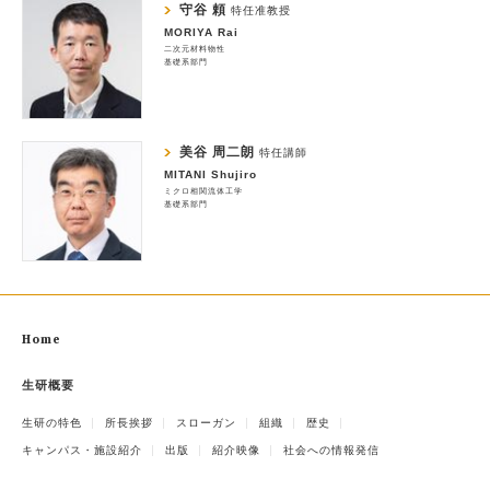
守谷 頼
特任准教授
MORIYA Rai
二次元材料物性
基礎系部門
美谷 周二朗
特任講師
MITANI Shujiro
ミクロ相関流体工学
基礎系部門
Home
生研概要
生研の特色
所長挨拶
スローガン
組織
歴史
キャンパス・施設紹介
出版
紹介映像
社会への情報発信