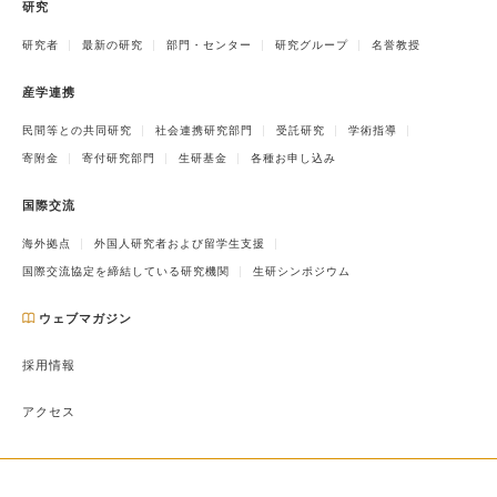
研究
研究者
最新の研究
部門・センター
研究グループ
名誉教授
産学連携
民間等との共同研究
社会連携研究部門
受託研究
学術指導
寄附金
寄付研究部門
生研基金
各種お申し込み
国際交流
海外拠点
外国人研究者および留学生支援
国際交流協定を締結している研究機関
生研シンポジウム
ウェブマガジン
採用情報
アクセス