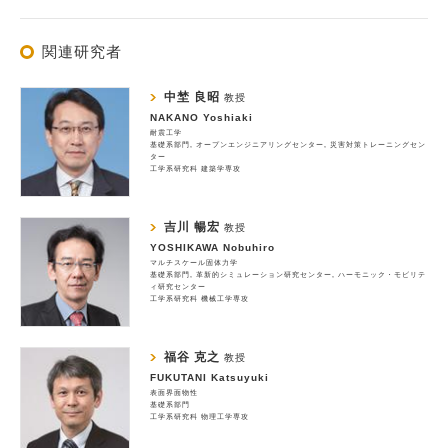
関連研究者
中埜 良昭
教授
NAKANO Yoshiaki
耐震工学
基礎系部門
オープンエンジニアリングセンター
災害対策トレーニングセン
ター
工学系研究科 建築学専攻
吉川 暢宏
教授
YOSHIKAWA Nobuhiro
マルチスケール固体力学
基礎系部門
革新的シミュレーション研究センター
ハーモニック・モビリテ
ィ研究センター
工学系研究科 機械工学専攻
福谷 克之
教授
FUKUTANI Katsuyuki
表面界面物性
基礎系部門
工学系研究科 物理工学専攻