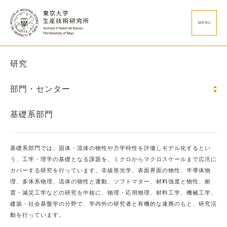
MENU
研究
部門・センター
基礎系部門
基礎系部門では、固体・流体の物性や力学特性を評価しモデル化するとい
う、工学・理学の基礎となる課題を、ミクロからマクロスケールまで広汎に
カバーする研究を行っています。非線形光学、表面界面の物性、半導体物
理、多体系物理、流体の物性と運動、ソフトマター、材料強度と物性、耐
震・減災工学などの研究を中核に、物理・応用物理、材料工学、機械工学、
建築・社会基盤学の分野で、学内外の研究者と有機的な連携のもと、研究活
動を行っています。