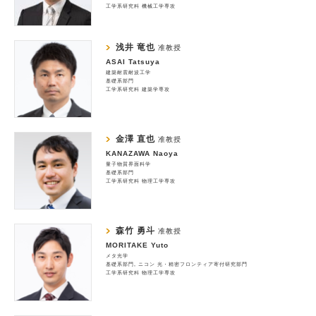
工学系研究科 機械工学専攻
浅井 竜也
准教授
ASAI Tatsuya
建築耐震耐波工学
基礎系部門
工学系研究科 建築学専攻
金澤 直也
准教授
KANAZAWA Naoya
量子物質界面科学
基礎系部門
工学系研究科 物理工学専攻
森竹 勇斗
准教授
MORITAKE Yuto
メタ光学
基礎系部門
ニコン 光・精密フロンティア寄付研究部門
工学系研究科 物理工学専攻