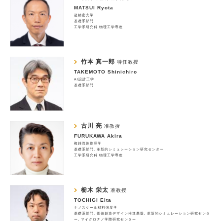
MATSUI Ryota
超精密光学
基礎系部門
工学系研究科 物理工学専攻
竹本 真一郎
特任教授
TAKEMOTO Shinichiro
AI設計工学
基礎系部門
古川 亮
准教授
FURUKAWA Akira
複雑流体物理学
基礎系部門
革新的シミュレーション研究センター
工学系研究科 物理工学専攻
栃木 栄太
准教授
TOCHIGI Eita
ナノスケール材料強度学
基礎系部門
価値創造デザイン推進基盤
革新的シミュレーション研究センタ
ー
マイクロナノ学際研究センター