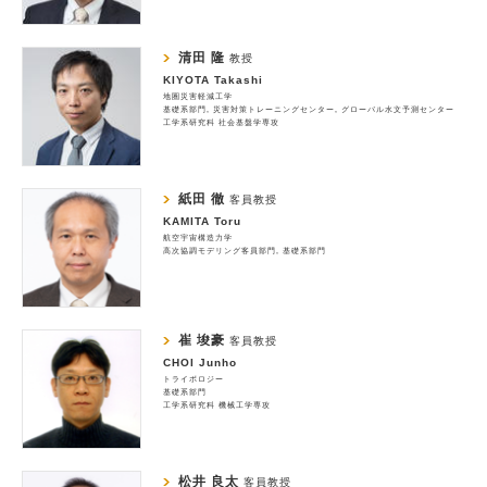
清田 隆
教授
KIYOTA Takashi
地圏災害軽減工学
基礎系部門
災害対策トレーニングセンター
グローバル水文予測センター
工学系研究科 社会基盤学専攻
紙田 徹
客員教授
KAMITA Toru
航空宇宙構造力学
高次協調モデリング客員部門
基礎系部門
崔 埈豪
客員教授
CHOI Junho
トライボロジー
基礎系部門
工学系研究科 機械工学専攻
松井 良太
客員教授