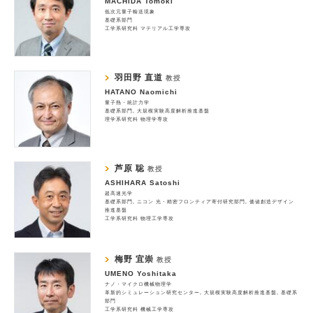
MACHIDA Tomoki
低次元量子輸送現象
基礎系部門
工学系研究科 マテリアル工学専攻
羽田野 直道
教授
HATANO Naomichi
量子熱・統計力学
基礎系部門
大規模実験高度解析推進基盤
理学系研究科 物理学専攻
芦原 聡
教授
ASHIHARA Satoshi
超高速光学
基礎系部門
ニコン 光・精密フロンティア寄付研究部門
価値創造デザイン
推進基盤
工学系研究科 物理工学専攻
梅野 宜崇
教授
UMENO Yoshitaka
ナノ・マイクロ機械物理学
革新的シミュレーション研究センター
大規模実験高度解析推進基盤
基礎系
部門
工学系研究科 機械工学専攻