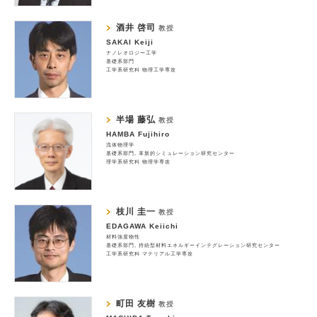
酒井 啓司
教授
SAKAI Keiji
ナノレオロジー工学
基礎系部門
工学系研究科 物理工学専攻
半場 藤弘
教授
HAMBA Fujihiro
流体物理学
基礎系部門
革新的シミュレーション研究センター
理学系研究科 物理学専攻
枝川 圭一
教授
EDAGAWA Keiichi
材料強度物性
基礎系部門
持続型材料エネルギーインテグレーション研究センター
工学系研究科 マテリアル工学専攻
町田 友樹
教授