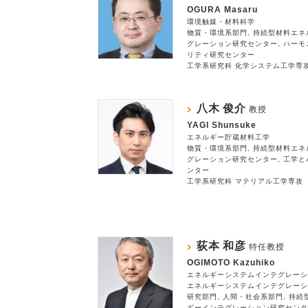
OGURA Masaru
環境触媒・材料科学
物質・環境系部門
持続型材料エネ
グレーション研究センター
ハーモ
リティ研究センター
工学系研究科 化学システム工学専
八木 俊介
教授
YAGI Shunsuke
エネルギー貯蔵材料工学
物質・環境系部門
持続型材料エネ
グレーション研究センター
工学と
ンター
工学系研究科 マテリアル工学専攻
荻本 和彦
特任教授
OGIMOTO Kazuhiko
エネルギーシステムインテグレーシ
エネルギーシステムインテグレーシ
研究部門
人間・社会系部門
持続
ギーインテグレーション研究センタ