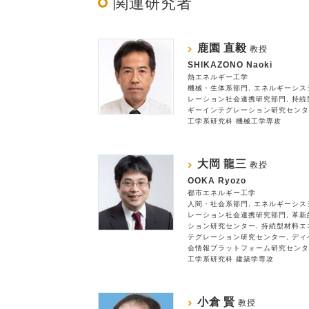
関連研究者
鹿園 直毅
教授
SHIKAZONO Naoki
熱エネルギー工学
機械・生体系部門
エネルギーシス
レーション社会連携研究部門
持続
ギーインテグレーション研究センタ
工学系研究科 機械工学専攻
大岡 龍三
教授
OOKA Ryozo
都市エネルギー工学
人間・社会系部門
エネルギーシス
レーション社会連携研究部門
革新
ション研究センター
持続型材料エ
テグレーション研究センター
ディ
会情報プラットフォーム研究センタ
工学系研究科 建築学専攻
小倉 賢
教授