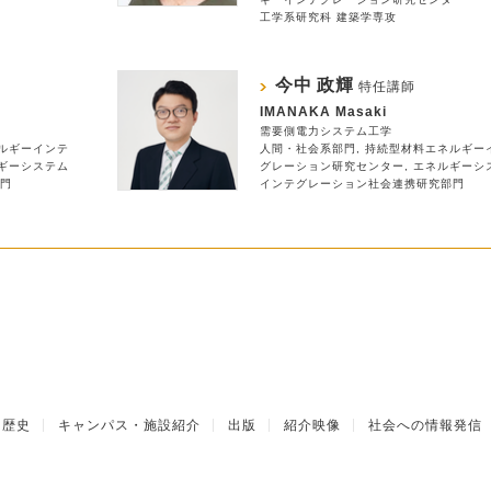
工学系研究科 建築学専攻
今中 政輝
特任講師
IMANAKA Masaki
需要側電力システム工学
ルギーインテ
人間・社会系部門
持続型材料エネルギー
ギーシステム
グレーション研究センター
エネルギーシ
門
インテグレーション社会連携研究部門
歴史
キャンパス・施設紹介
出版
紹介映像
社会への情報発信