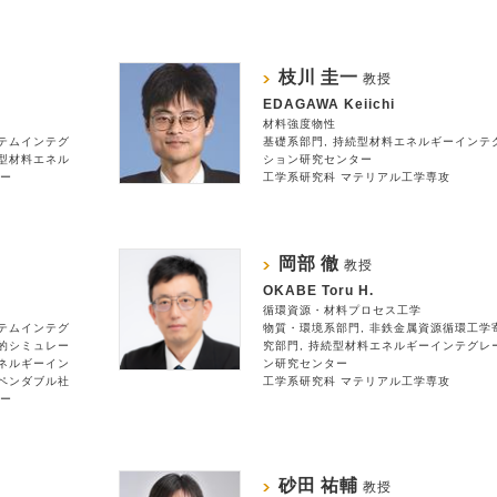
枝川 圭一
教授
EDAGAWA Keiichi
材料強度物性
テムインテグ
基礎系部門
持続型材料エネルギーインテ
型材料エネル
ション研究センター
ー
工学系研究科 マテリアル工学専攻
岡部 徹
教授
OKABE Toru H.
循環資源・材料プロセス工学
テムインテグ
物質・環境系部門
非鉄金属資源循環工学
的シミュレー
究部門
持続型材料エネルギーインテグレ
ネルギーイン
ン研究センター
ペンダブル社
工学系研究科 マテリアル工学専攻
ー
砂田 祐輔
教授