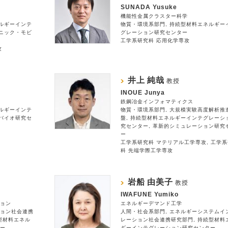
SUNADA Yusuke
機能性金属クラスター科学
ルギーインテ
物質・環境系部門
持続型材料エネルギー
ニック・モビ
グレーション研究センター
工学系研究科 応用化学専攻
攻
井上 純哉
教授
INOUE Junya
鉄鋼冶金インフォマティクス
ルギーインテ
物質・環境系部門
大規模実験高度解析推
バイオ研究セ
盤
持続型材料エネルギーインテグレーシ
究センター
革新的シミュレーション研究
ー
工学系研究科 マテリアル工学専攻
工学系
科 先端学際工学専攻
岩船 由美子
教授
IWAFUNE Yumiko
ョン
エネルギーデマンド工学
ョン社会連携
人間・社会系部門
エネルギーシステムイ
型材料エネル
レーション社会連携研究部門
持続型材料
ー
ギーインテグレーション研究センター