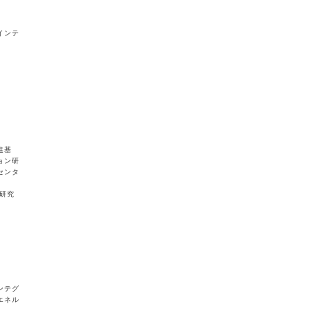
インテ
進基
ョン研
センタ
研究
ンテグ
エネル