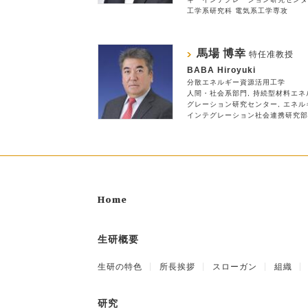
工学系研究科 電気系工学専攻
馬場 博幸
特任准教授
BABA Hiroyuki
分散エネルギー資源活用工学
人間・社会系部門
持続型材料エネ
グレーション研究センター
エネル
インテグレーション社会連携研究部
Home
生研概要
生研の特色
所長挨拶
スローガン
組織
研究