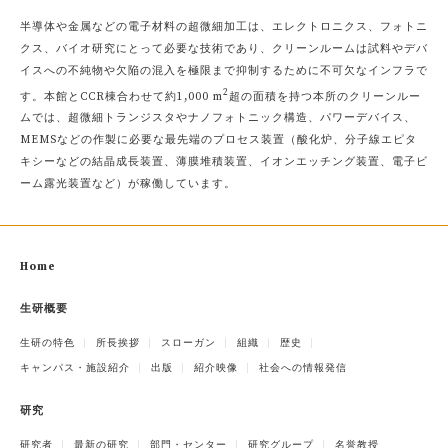
半導体や金属などの電子材料の超微細加工は、エレクトロニクス、フォトニ
クス、バイオ研究にとって必要な技術であり、クリーンルームは試料やデバ
イスへの不純物や欠陥の混入を極限まで抑制するために不可欠なインフラで
2
す。本館とCCR棟合わせて約1,000 m
超の面積を持つ本所のクリーンルー
ムでは、超微細トランジスタやナノフォトニック構造、パワーデバイス、
MEMSなどの作製に必要な最先端のプロセス装置（酸化炉、分子線エピタ
キシーなどの結晶成長装置、薄膜堆積装置、イオンエッチング装置、電子ビ
ーム露光装置など）が稼働しています。
Home
生研概要
生研の特色
所長挨拶
スローガン
組織
歴史
キャンパス・施設紹介
出版
紹介映像
社会への情報発信
研究
研究者
最新の研究
部門・センター
研究グループ
名誉教授