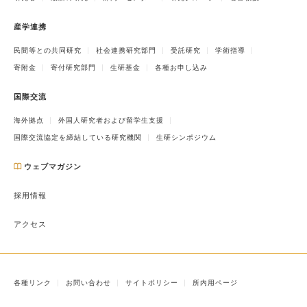
産学連携
民間等との共同研究
社会連携研究部門
受託研究
学術指導
寄附金
寄付研究部門
生研基金
各種お申し込み
国際交流
海外拠点
外国人研究者および留学生支援
国際交流協定を締結している研究機関
生研シンポジウム
ウェブマガジン
採用情報
アクセス
各種リンク
お問い合わせ
サイトポリシー
所内用ページ