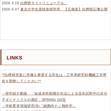
2026.3.16
白樫研サイトリニューアル。
2026.5.07
東京大学生産技術研究所 【広報室】白樫研記事公開
LINKS
**白樫研究室に所属を希望する学生は，工学系研究科機械工学専
攻を受験してください**
・研究紹介動画 「短波赤外顕微分光法による含水試料中の水分
子ダイナミクスの測定」SPRING GX生
・学術変革領域研究(B)『細胞内ナノ熱科学』