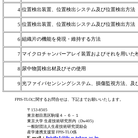
位置検出装置、位置検出システム及び位置検出方法
4
位置検出装置、位置検出システム及び位置検出方法
5
組織片の機能を発現・維持する方法
6
マイクロチャンバーアレイ装置およびそれを用いた
7
尿中物質検出材及びその使用
8
光ファイバセンシングシステム、損傷監視方法、及
9
FPIS-TLOに関するお問合せは、下記までお願いいたします。
〒153-8505
東京都目黒区駒場４－６－１
東京大学 生産技術研究所内（Dw405)
一般財団法人生産技術研究奨励会
産学連携支援室 FPIS-TLO係
E-mail：
fpistlo1@iis.u-tokyo.ac.jp