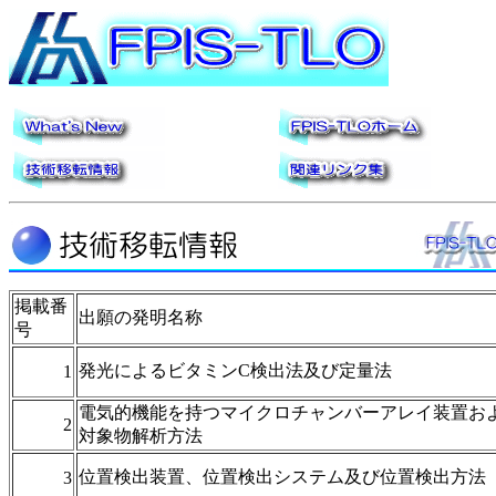
掲載番
出願の発明名称
号
発光によるビタミンC検出法及び定量法
1
電気的機能を持つマイクロチャンバーアレイ装置お
2
対象物解析方法
位置検出装置、位置検出システム及び位置検出方法
3