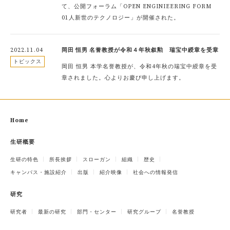
て、公開フォーラム「OPEN ENGINIEERING FORM
01人新世のテクノロジー」が開催された。
2022.11.04
岡田 恒男 名誉教授が令和４年秋叙勲 瑞宝中綬章を受章
トピックス
岡田 恒男 本学名誉教授が、令和4年秋の瑞宝中綬章を受
章されました。心よりお慶び申し上げます。
Home
生研概要
生研の特色
所長挨拶
スローガン
組織
歴史
キャンパス・施設紹介
出版
紹介映像
社会への情報発信
研究
研究者
最新の研究
部門・センター
研究グループ
名誉教授