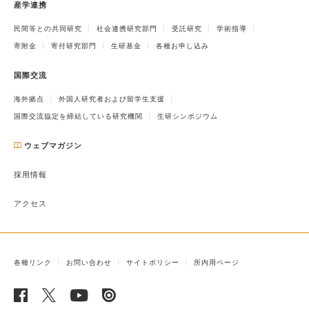
産学連携
民間等との共同研究
社会連携研究部門
受託研究
学術指導
寄附金
寄付研究部門
生研基金
各種お申し込み
国際交流
海外拠点
外国人研究者および留学生支援
国際交流協定を締結している研究機関
生研シンポジウム
ウェブマガジン
採用情報
アクセス
各種リンク
お問い合わせ
サイトポリシー
所内用ページ