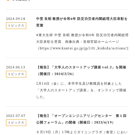
2024.09.18
中埜 良昭 教授が令和6年 防災功労者内閣総理大臣表彰を
受賞
トピックス
#東大生研 中埜 良昭 教授が令和6年 防災功労者内閣総理
大臣表彰を受賞 画像出典：首相官邸ホームページ
（https://www.kantei.go.jp/jp/101_kishida/actions/20
2024.06.13
【報告】「大学人のスタートアップ講座 vol.2」を開催
（開催日：2024/2/26）
トピックス
2月16日（金）に、本学学生及び教職員を対象とした
「大学人のスタートアップ講座」を、オンラインで開催
した。
2023.07.07
【報告】「オープンエンジニアリングセンター 第１回
公開フォーラム」の開催（開催日：2023/6/19）
トピックス
６月19日（月）17時よりダイニングラボ（食堂）におい