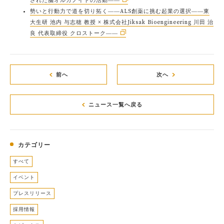
された脳オルガノイドの活動――
勢いと行動力で道を切り拓く――ALS創薬に挑む起業の選択――東
大生研 池内 与志穂 教授 × 株式会社Jiksak Bioengineering 川田 治
良 代表取締役 クロストーク――
前へ
次へ
ニュース一覧へ戻る
カテゴリー
すべて
イベント
プレスリリース
採用情報