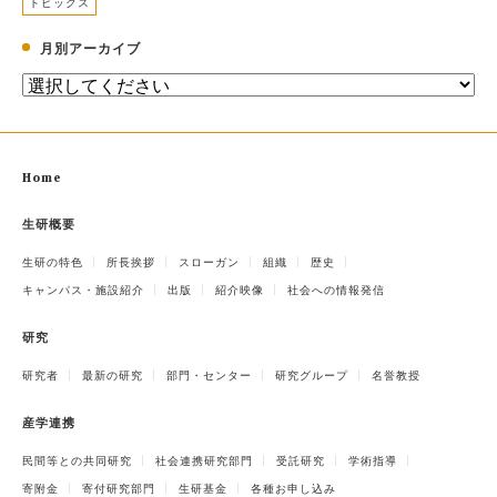
トピックス
月別アーカイブ
Home
生研概要
生研の特色
所長挨拶
スローガン
組織
歴史
キャンパス・施設紹介
出版
紹介映像
社会への情報発信
研究
研究者
最新の研究
部門・センター
研究グループ
名誉教授
産学連携
民間等との共同研究
社会連携研究部門
受託研究
学術指導
寄附金
寄付研究部門
生研基金
各種お申し込み