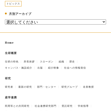
トピックス
月別アーカイブ
Home
生研概要
生研の特色
所長挨拶
スローガン
組織
歴史
キャンパス・施設紹介
出版
紹介映像
社会への情報発信
研究
研究者
最新の研究
部門・センター
研究グループ
名誉教授
産学連携
民間等との共同研究
社会連携研究部門
受託研究
学術指導