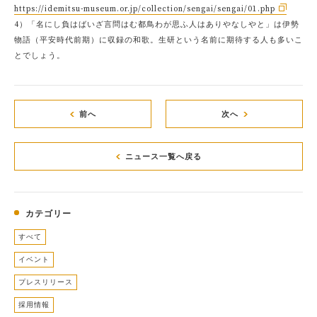
https://idemitsu-museum.or.jp/collection/sengai/sengai/01.php
4）「名にし負はばいざ言問はむ都鳥わが思ふ人はありやなしやと」は伊勢
物語（平安時代前期）に収録の和歌。生研という名前に期待する人も多いこ
とでしょう。
前へ
次へ
ニュース一覧へ戻る
カテゴリー
すべて
イベント
プレスリリース
採用情報