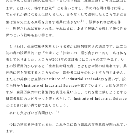
の名を冠した部門間の教授ポスト貸し借り制度（瀬藤定数）がそれに該当し
2）
ます。とはいえ、秘すれば花
とも言いますし、手の内を明け透けに曝し
てもそれが得になるとは限りません。言を尽くして説明したところで所詮言
3）
葉は遙か先にある真理を指さす道具に過ぎない
。誤解されれば敵を作
り、理解されれば支配される。それゆえに、あえて曖昧さを残して優位性を
保つという戦略もあり得ます。
とりわけ、生産技術研究所という名称が戦略的曖昧さの源泉です。設立当
初の所の設置目的には「生産」と「技術」の二語が含まれており、名は体を
表しておりました。ところが2008年の改訂版にはこれらの文字を見ず、い
まの設置目的からすると「生産技術研究所」とはもはや謎の組織名です。具
体的に何を研究するところなのか、部外者にはそのヒントすら与えません。
またその英称には直訳のInstitute of Industrial Technologyを用いず、設
立当時からInstitute of Industrial Scienceを充てています。大胆な意訳で
すが、森羅万象の中に普遍的な真理を見い出し、それを世に供しようとする
研究者集団のスピリッツを表す名として、Institute of Industrial Science
とはまさに言い得て妙でありましょう。
4）
名にし負はばいざ言問はむ...
今回の第三者評価でもまた、これを名に負う組織の存在意義が問われてい
ます。