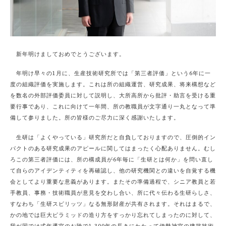
新年明けましておめでとうございます。
年明け早々の1月に、生産技術研究所では「第三者評価」という6年に一
度の組織評価を実施します。これは所の組織運営、研究成果、将来構想など
を数名の外部評価委員に対して説明し、大所高所から批評・助言を受ける重
要行事であり、これに向けて一年間、所の教職員が文字通り一丸となって準
備して参りました。所の皆様のご尽力に深く感謝いたします。
生研は「よくやっている」研究所だと自負しておりますので、
圧倒的
イン
パクトのある研究成果のアピールに関してはまったく心配ありません。むし
ろこの第三者評価には、所の構成員が6年毎に「生研とは何か」を問い直し
て自らのアイデンティティを再確認し、他の研究機関との違いを自覚する機
会としてより重要な意義があります。またその準備過程で、シニア教員と若
手教員、事務・技術職員が意見を交わし合い、所に代々伝わる生研らしさ、
すなわち「生研スピリッツ」なる無形財産が共有されます。それはまるで、
かの地では巨大ピラミッドの造り方をすっかり忘れてしまったのに対して、