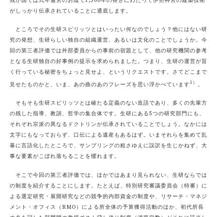
我が国では式年遷宮のお陰で1,300年の長きにわたって伊勢神宮の建築技術
がしっかり伝承されていることに通底します。
ところでその生研スピリッツとはいったい何なのでしょう？他にはない研
究の発想、生研らしい独自の組織運営、あるいは文化のことでしょうか。今
回の第三者評価では外部委員からの事前の宿題として、他の研究機関の参考
となる生研独自の好事例の提示を求められました。つまり、生研の運営が旨
く行っている秘密をちょっと見せよ、というリクエストです。さてどこまで
1）
見せたものかと、いま、あの曲のあのフレーズを思い浮かべています
。
そもそも生研スピリッツとは確たる定義のない造語であり、多くの先輩方
の残した指導、教訓、哲学の集合体です。生研にある5つの研究部門にも、
それぞれ宗派の異なるドクトリンが伝承されていることでしょう。なかには
文字にもなっておらず、口伝による遺産もあるはず。いまそれらを集めて乱
暴に言語化したところで、サンプリングの粗さゆえに誤訳を生じかねず、大
事な要素がこぼれ落ちることを懼れます。
そこで今回の第三者評価では、ほかではあまり見られない、生研
ならでは
の制度を紹介することにします。たとえば、特別研究審議委員会（特審）に
よる選定研究・展開研究などの競争的
内部
資金の制度や、リサーチ・マネジ
メント・オフィス（RMO）による所全体の予算獲得活動のほか、初代所長