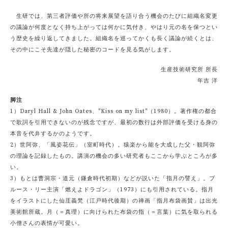
生研では、第三者評価や所の将来展望を語り合う機会のたびに組織名変更
の議論が何度となく持ち上がっては何かに気付き、やはり元の名を保つとい
う歴史を繰り返してきました。組織名を巡ってかくも長く議論が続くとは、
その中にこそ先達が隠した秘密のコードを見る気がします。
生産技術研究所 所長
年吉 洋
脚注
1）Daryl Hall & John Oates、"Kiss on my list"（1980）。著作権の都合
で歌詞を引用できないのが残念ですが、最初の数行は外部評価を受ける身の
本音を代弁するかのようです。
2）世阿弥、「風姿花伝」（室町時代）。猿楽から能を大成した父・観阿弥
の理論を記録したもの。講演の機会の多い研究者もここから学ぶところが多
い。
3）もとは曹洞宗・道元（鎌倉時代初期）などが説いた「指月の譬え」。ブ
ルース・リー主演「燃えよドラゴン」（1973）にも引用されている。指月
をイラストにした仙厓義梵（江戸時代後期）の禅画「指月布袋画賛」は出光
美術館所蔵。月（＝真理）に向けられた布袋の指（＝言葉）に気を取られる
小僧さんの表情が可愛い。