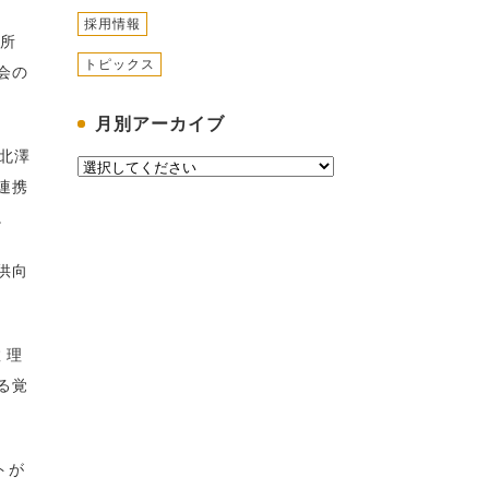
採用情報
所
トピックス
会の
月別アーカイブ
北澤
連携
。
供向
 理
る覚
トが