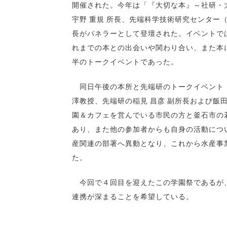
開催された。今年は「『大切な本』～社研・大
宇野 重規 所長、先端科学技術研究センター（
長がパネラーとして登壇された。イベントで
れまでの本との出会いや関わり合い、また本
半のトークイベントであった。
同日午後の本所と先端研のトークイベント「
澤教授、先端研の稲見 昌彦 副所長および飯
園＆カフェを営んでいる市民の方と釜石市の
あり、また他の参加者からも自身の活動につ
産関連の部署へ異動となり、これから水産事
た。
今回で４回目を迎えたこの学園祭であるが、
連携が深まることを希望している。