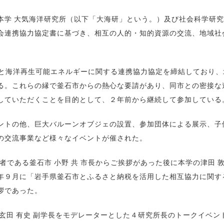
学 大気海洋研究所（以下「大海研」という。）及び社会科学研究
会連携協力協定書に基づき、相互の人的・知的資源の交流、地域社
市と海洋再生可能エネルギーに関する連携協力協定を締結しており、
る。これらの縁で釜石市からの熱心な要請があり、同市との密接な
していただくことを目的として、２年前から継続して参加している
トの他、巨大バルーンオブジェの設置、参加団体による展示、子
の交流事業など様々なイベントが催された。
である釜石市 小野 共 市長からご挨拶があった後に本学の津田 敦
年９月に「岩手県釜石市とふるさと納税を活用した相互協力に関す
拶であった。
玄田 有史 副学長をモデレーターとした４研究所長のトークイベン