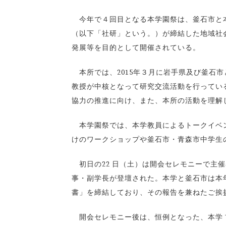
今年で４回目となる本学園祭は、釜石市と本
（以下「社研」という。）が締結した地域社
発展等を目的として開催されている。
本所では、2015年３月に岩手県及び釜石
教授が中核となって研究交流活動を行ってい
協力の推進に向け、また、本所の活動を理解
本学園祭では、本学教員によるトークイベン
けのワークショップや釜石市・青森市中学生
初日の22 日（土）は開会セレモニーで主催者
事・副学長が登壇された。本学と釜石市は本
書」を締結しており、その報告を兼ねたご挨
開会セレモニー後は、恒例となった、本学 