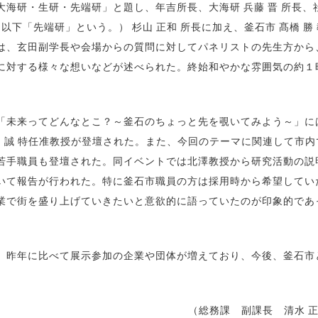
海研・生研・先端研」と題し、年吉所長、大海研 兵藤 晋 所長、
以下「先端研」という。） 杉山 正和 所長に加え、釜石市 髙橋 勝
は、玄田副学長や会場からの質問に対してパネリストの先生方から
に対する様々な想いなどが述べられた。終始和やかな雰囲気の約１
未来ってどんなとこ？～釜石のちょっと先を覗いてみよう～」に
田 誠 特任准教授が登壇された。また、今回のテーマに関連して市内
若手職員も登壇された。同イベントでは北澤教授から研究活動の説
いて報告が行われた。特に釜石市職員の方は採用時から希望してい
業で街を盛り上げていきたいと意欲的に語っていたのが印象的であ
昨年に比べて展示参加の企業や団体が増えており、今後、釜石市
（総務課 副課長 清水 