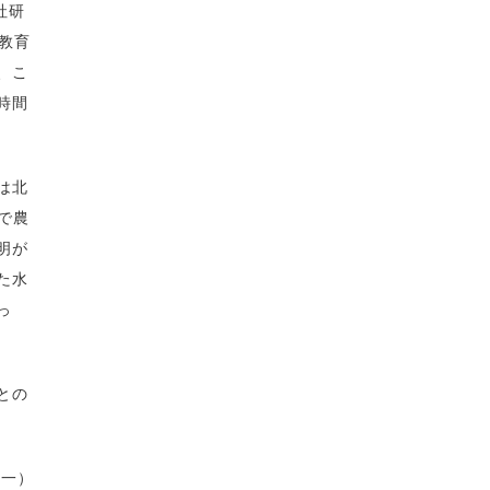
社研
 教育
、こ
時間
は北
で農
明が
た水
っ
との
正一）