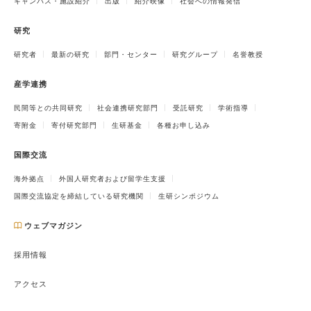
キャンパス・施設紹介
出版
紹介映像
社会への情報発信
研究
研究者
最新の研究
部門・センター
研究グループ
名誉教授
産学連携
民間等との共同研究
社会連携研究部門
受託研究
学術指導
寄附金
寄付研究部門
生研基金
各種お申し込み
国際交流
海外拠点
外国人研究者および留学生支援
国際交流協定を締結している研究機関
生研シンポジウム
ウェブマガジン
採用情報
アクセス