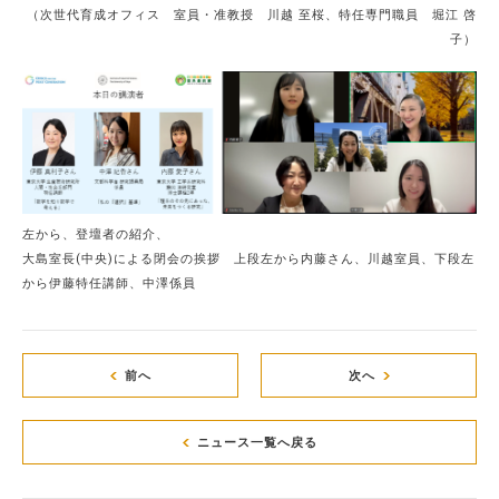
（次世代育成オフィス 室員・准教授 川越 至桜、特任専門職員 堀江 啓
子）
左から、登壇者の紹介、
大島室長(中央)による閉会の挨拶 上段左から内藤さん、川越室員、下段左
から伊藤特任講師、中澤係員
前へ
次へ
ニュース一覧へ戻る