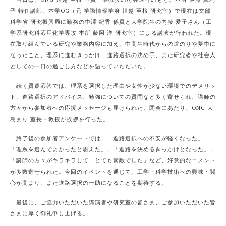
当日は、ONG 川越 至桜 室員・准教授の司会進行のもと、本所 伊藤 真利
子 特任講師、本学OG（元 学際情報学府 川越 至桜 研究室）で現在は文部
科学省 研究振興局に勤務の中澤 紀香 係員と大学院生の内藤 愛子さん（工
学系研究科応用化学専攻 本所 藤岡 洋 研究室）による講演が行われた。現
在取り組んでいる研究や業務内容に加え、中高生時代からの道のりや夢中に
なったこと、理系に進むきっかけ、進路選択の決め手、また研究者や社会人
としての一日の過ごし方などを語っていただいた。
続く質疑応答では、理系を選択した理由や女性が少ない環境でのデメリッ
ト、進路選択のアドバイス、勉強についての質問など多く寄せられ、講師の
方々から参加者への応援メッセージも届けられた。閉会にあたり、ONG 大
島まり 室長・教授が挨拶を行った。
終了後の参加者アンケートでは、「進路選択への不安が軽くなった」、
「理系を選んでよかったと思えた」、「進路を決めるきっかけとなった」、
「講師の方々がキラキラして、とても素敵でした」など、好意的なコメント
が多数寄せられた。今回のイベントを通じて、工学・科学技術への興味・関
心が高まり、また進路選択の一助になることを期待する。
最後に、ご協力いただいた講演者や研究室の皆さま、ご参加いただいた皆
さまに厚く御礼申し上げる。