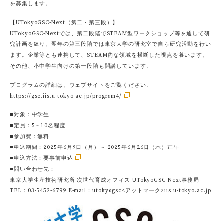
を募集します。
【UTokyoGSC-Next（第二・第三段）】
UTokyoGSC-Nextでは、第二段階でSTEAM型ワークショップ等を通して研
究計画を練り、翌年の第三段階では東京大学の研究室で自ら研究活動を行い
ます。企業等とも連携して、STEAM的な領域を横断した視点を養います。
その他、小中学生向けの第一段階も開講しています。
プログラムの詳細は、ウェブサイトをご覧ください。
https://gsc.iis.u-tokyo.ac.jp/program4/
■対象：中学生
■定員：5～10名程度
■参加費：無料
■申込期間：2025年6月9日（月）～ 2025年6月26日（木）正午
■申込方法：
要事前申込
■問い合わせ先：
東京大学生産技術研究所 次世代育成オフィス UTokyoGSC-Next事務局
TEL：03-5452-6799 E-mail：utokyogsc<アットマーク>iis.u-tokyo.ac.jp