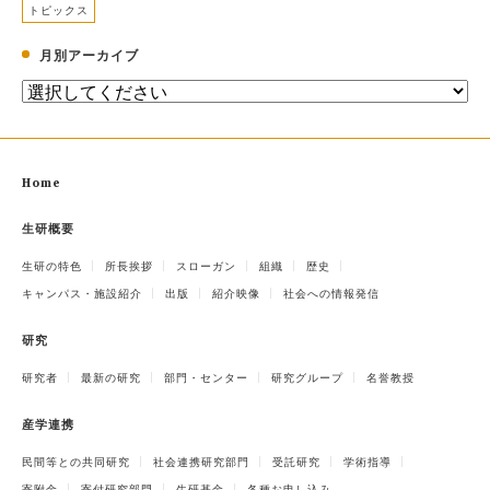
トピックス
月別アーカイブ
Home
生研概要
生研の特色
所長挨拶
スローガン
組織
歴史
キャンパス・施設紹介
出版
紹介映像
社会への情報発信
研究
研究者
最新の研究
部門・センター
研究グループ
名誉教授
産学連携
民間等との共同研究
社会連携研究部門
受託研究
学術指導
寄附金
寄付研究部門
生研基金
各種お申し込み