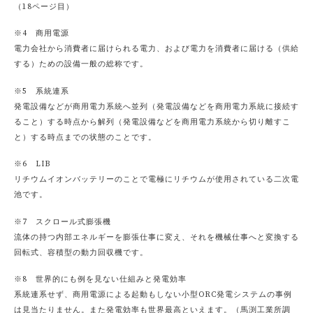
（18ページ目）
※4 商用電源
電力会社から消費者に届けられる電力、および電力を消費者に届ける（供給
する）ための設備一般の総称です。
※5 系統連系
発電設備などが商用電力系統へ並列（発電設備などを商用電力系統に接続す
ること）する時点から解列（発電設備などを商用電力系統から切り離すこ
と）する時点までの状態のことです。
※6 LIB
リチウムイオンバッテリーのことで電極にリチウムが使用されている二次電
池です。
※7 スクロール式膨張機
流体の持つ内部エネルギーを膨張仕事に変え、それを機械仕事へと変換する
回転式、容積型の動力回収機です。
※8 世界的にも例を見ない仕組みと発電効率
系統連系せず、商用電源による起動もしない小型ORC発電システムの事例
は見当たりません。また発電効率も世界最高といえます。（馬渕工業所調