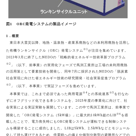
図1 ORC発電システムの製品イメージ
1．概要
東日本大震災以降、地熱・温泉熱・産業系廃熱などの未利用廃熱を活用し
※1
た有機ランキンサイクル（ORC）発電システム
が注目を集めています。
2023年3月に終了したNEDOの「戦略的省エネルギー技術革新プログラム
※2
」（以下、前事業）の実用化フェーズで馬渕工業所は工場の未利用廃熱
の活用策として要素技術を開発し、同年7月に採択されたNEDOの「脱炭素
社会実現に向けた省エネルギー技術の研究開発・社会実装促進プログラム
※3
」（以下、本事業）で実証フェーズを進めています。
※4
※5
本事業では、これまで必須であった商用電源
との系統連系
を行なわ
ずにオフグリッド化できる本システムを、2025年度の事業化に向けて、社
会実装による実証実験を展開しています。この中で馬渕工業所は、前事業で
※6
開発した「ORC発電システム（5kW級）」に最大約10kWh超のLIB
を搭
載したことで、電力喪失時にもORC発電システムが運転できる制御システ
ムを構築することに成功しました。LIBは5kWh、2.5kWhなどとモジュール
化して持ち運びできるため、停電時への備えや個別分散型の避難所などでの