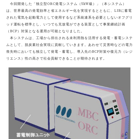
今回開発した「独立型ORC発電システム（5kW級）」（本システム）
は、世界最高の発電効率と省エネルギー化を実現するとともに、LIBに蓄電
された電気を起動電力として使用するなど系統連系を必要としないオフグリ
ッド運転を標準とし、いつでも充放電ができる装置として事業継続計画
（BCP）対策となる運用が可能となりました。
本システムは、工場から排出される未利用熱を活用する発電・蓄電システ
ムとして、脱炭素社会実現に貢献していきます。あわせて災害時などの電力
喪失時においても独立して発電・蓄電し、導入先のBCP対策や復元力（レジ
リエンス）性の高さで社会貢献できることが期待されます。