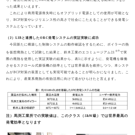
った成果といえます。
これにより商用電源喪失時にもオフグリッド電源としての使用が可能とな
り、BCP対策やレジリエンス性の高さで社会にこたえることができる発電シ
ステムとなっています。
（2）LIBと連携したORC発電システムの実証実験に成功
今回新たに構築した制御システムの動作確認をするために、ボイラーの熱
※9
を仮想廃熱として試験した結果と、鈴木工業のエコミュージアム21
で実
際の廃熱を使用した実証実験の結果から、表1に示すように、発電機を稼働
させるスクロール式膨張機の効率としては世界最高を維持しつつ、本システ
ムがBCP対策の装置としても実現可能であることが明らかになりました。こ
れにより、産業系廃熱の有効活用に向けて道がひらけたと言えます。
注）馬渕工業所での実験値は、このクラス（5kW級）では世界最高の
発電効率となります