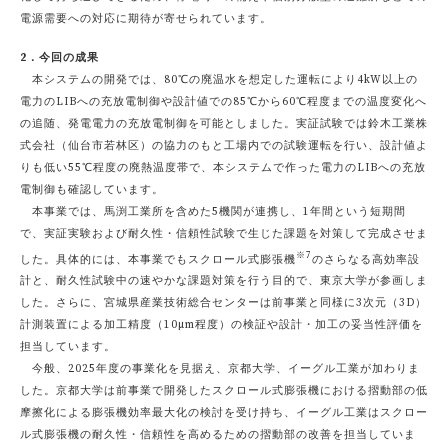
電源需要への対応に期待が寄せられています。
2．今回の成果
本システムの開発では、80℃の廃温水を想定した運転により4kW以上の
電力のLIBへの充放電制御や設計値での85℃から60℃程度までの温度変化へ
の追随、発電電力の充放電制御を可能としました。実証試験では鈴木工業株
式会社（仙台市若林区）の協力のもと工場内での試験運転を行い、設計値よ
りも低い55℃程度の廃熱温度帯で、本システムで作った電力のLIBへの充放
電制御も確認しています。
本事業では、馬渕工業所を含めた5機関が連携し、1年間という短期間
で、実証実験および耐久性・信頼性試験で生じた課題を対策して完成させま
※7
した。具体的には、本事業でもスクロール式膨張機
のさらなる高効率設
計と、耐久性試験中の速やかな課題対策を行う目的で、東京大学が参画しま
した。さらに、宮城県産業技術総合センターは前事業と同様に3次元（3D）
計測装置による加工精度（10µm程度）の検証や設計・加工の妥当性評価を
担当しています。
今般、2025年度の事業化を見据え、京都大学、イーグル工業が加わりま
した。京都大学は前事業で開発したスクロール式膨張機における摺動部の低
摩擦化による膨張機効率最大化の検討を受け持ち、イーグル工業はスクロー
ル式膨張機の耐久性・信頼性を高めるための摺動部の改善を担当していま