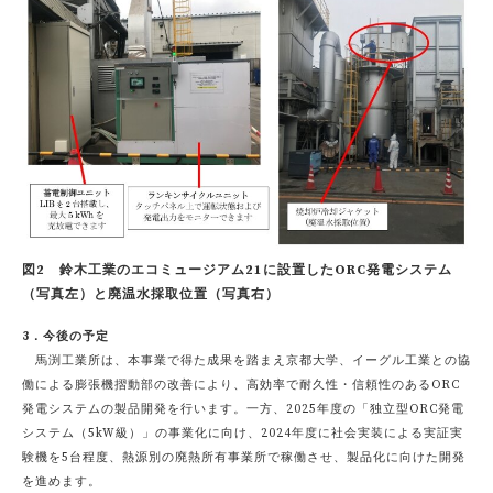
図2 鈴木工業のエコミュージアム21に設置したORC発電システム
（写真左）と廃温水採取位置（写真右）
3．今後の予定
馬渕工業所は、本事業で得た成果を踏まえ京都大学、イーグル工業との協
働による膨張機摺動部の改善により、高効率で耐久性・信頼性のあるORC
発電システムの製品開発を行います。一方、2025年度の「独立型ORC発電
システム（5kW級）」の事業化に向け、2024年度に社会実装による実証実
験機を5台程度、熱源別の廃熱所有事業所で稼働させ、製品化に向けた開発
を進めます。