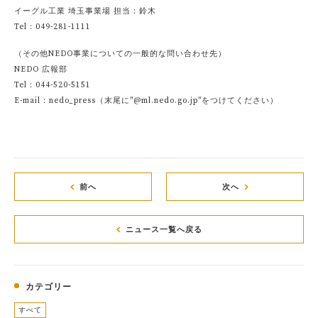
イーグル工業 埼玉事業場 担当：鈴木
Tel：049-281-1111
（その他NEDO事業についての一般的な問い合わせ先）
NEDO 広報部
Tel：044-520-5151
E-mail：nedo_press（末尾に"@ml.nedo.go.jp"をつけてください）
前へ
次へ
ニュース一覧へ戻る
カテゴリー
すべて