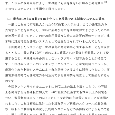
※8
す。これらの取り組みにより、世界的にも例を見ない仕組みと発電効率
を持つシステムとして実用化を目指します。
（1）最大約10 kWｈ超のLIBを介して充放電できる制御システムの確立
一般にこれまで市場投入されたORC発電システムは、全ての発電出力を
売電することを目的とし、運転に必要な電力を商用電源でまかなうための系
統連系が前提でした。このため商用電源喪失時には装置の運転ができず、非
常時に対応可能な発電システムとして位置付けられていませんでした。
今回開発したシステムは、世界最高の発電効率と省エネルギー化を実現す
るとともに、最大約10 kWｈ超のLIBに蓄電された電気を起動電力として使
用するなど、系統連系を必要としないオフグリッド型であることが特徴で
す。これは本システムのランキンサイクルユニットと蓄電制御ユニットが、
最適化された制御システムにより自立運転できるように開発したもので、商
用電源喪失時でも発電電力を利活用できる画期的な装置として製品化するも
のです。
今回ランキンサイクルユニットに80℃以上の温水を流すことで、4kW以
上を発電する定格運転に加えて、60℃程度の低温水でも2kW以上の発電を
行い、蓄電制御ユニットのLIBに対して安定的に充放電できることが確認さ
れました。これは精緻に設計した非対称ラップ構造のスクロール式膨張機
や、軸トルク制御を最適化した制御システムなどの高性能化によるものであ
り、過去に開発したORC発電システムの性能を大幅に超える結果につなが