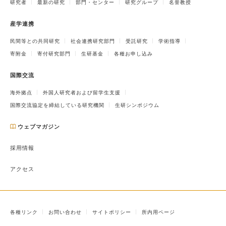
研究者
最新の研究
部門・センター
研究グループ
名誉教授
産学連携
民間等との共同研究
社会連携研究部門
受託研究
学術指導
寄附金
寄付研究部門
生研基金
各種お申し込み
国際交流
海外拠点
外国人研究者および留学生支援
国際交流協定を締結している研究機関
生研シンポジウム
ウェブマガジン
採用情報
アクセス
各種リンク
お問い合わせ
サイトポリシー
所内用ページ