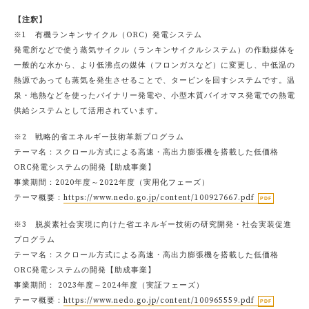
【注釈】
※1 有機ランキンサイクル（ORC）発電システム
発電所などで使う蒸気サイクル（ランキンサイクルシステム）の作動媒体を
一般的な水から、より低沸点の媒体（フロンガスなど）に変更し、中低温の
熱源であっても蒸気を発生させることで、タービンを回すシステムです。温
泉・地熱などを使ったバイナリー発電や、小型木質バイオマス発電での熱電
供給システムとして活用されています。
※2 戦略的省エネルギー技術革新プログラム
テーマ名：スクロール方式による高速・高出力膨張機を搭載した低価格
ORC発電システムの開発【助成事業】
事業期間：2020年度～2022年度（実用化フェーズ）
テーマ概要：
https://www.nedo.go.jp/content/100927667.pdf
※3 脱炭素社会実現に向けた省エネルギー技術の研究開発・社会実装促進
プログラム
テーマ名：スクロール方式による高速・高出力膨張機を搭載した低価格
ORC発電システムの開発【助成事業】
事業期間： 2023年度～2024年度（実証フェーズ）
テーマ概要：
https://www.nedo.go.jp/content/100965559.pdf