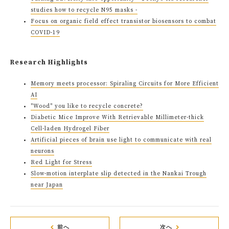
studies how to recycle N95 masks -
Focus on organic field effect transistor biosensors to combat
COVID-19
Research Highlights
Memory meets processor: Spiraling Circuits for More Efficient
AI
"Wood" you like to recycle concrete?
Diabetic Mice Improve With Retrievable Millimeter-thick
Cell-laden Hydrogel Fiber
Artificial pieces of brain use light to communicate with real
neurons
Red Light for Stress
Slow-motion interplate slip detected in the Nankai Trough
near Japan
前へ
次へ