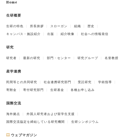
Home
生研概要
生研の特色
所長挨拶
スローガン
組織
歴史
キャンパス・施設紹介
出版
紹介映像
社会への情報発信
研究
研究者
最新の研究
部門・センター
研究グループ
名誉教授
産学連携
民間等との共同研究
社会連携研究部門
受託研究
学術指導
寄附金
寄付研究部門
生研基金
各種お申し込み
国際交流
海外拠点
外国人研究者および留学生支援
国際交流協定を締結している研究機関
生研シンポジウム
ウェブマガジン