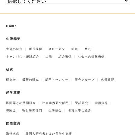
Home
生研概要
生研の特色
所長挨拶
スローガン
組織
歴史
キャンパス・施設紹介
出版
紹介映像
社会への情報発信
研究
研究者
最新の研究
部門・センター
研究グループ
名誉教授
産学連携
民間等との共同研究
社会連携研究部門
受託研究
学術指導
寄附金
寄付研究部門
生研基金
各種お申し込み
国際交流
海外拠点
外国人研究者および留学生支援