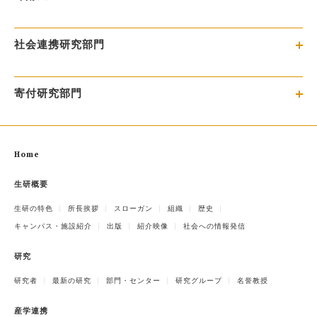
社会連携研究部門
寄付研究部門
Home
生研概要
生研の特色
所長挨拶
スローガン
組織
歴史
キャンパス・施設紹介
出版
紹介映像
社会への情報発信
研究
研究者
最新の研究
部門・センター
研究グループ
名誉教授
産学連携