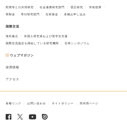
民間等との共同研究
社会連携研究部門
受託研究
学術指導
寄附金
寄付研究部門
生研基金
各種お申し込み
国際交流
海外拠点
外国人研究者および留学生支援
国際交流協定を締結している研究機関
生研シンポジウム
ウェブマガジン
採用情報
アクセス
各種リンク
お問い合わせ
サイトポリシー
所内用ページ