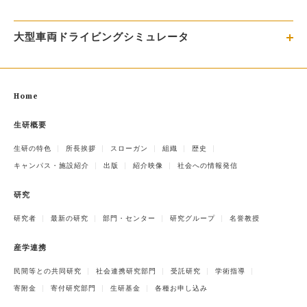
大型車両ドライビングシミュレータ
Home
生研概要
生研の特色
所長挨拶
スローガン
組織
歴史
キャンパス・施設紹介
出版
紹介映像
社会への情報発信
研究
研究者
最新の研究
部門・センター
研究グループ
名誉教授
産学連携
民間等との共同研究
社会連携研究部門
受託研究
学術指導
寄附金
寄付研究部門
生研基金
各種お申し込み