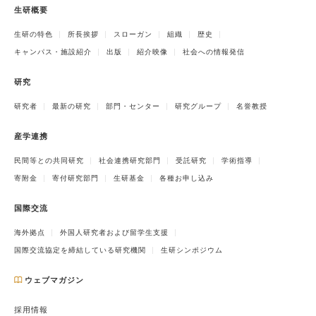
生研概要
生研の特色
所長挨拶
スローガン
組織
歴史
キャンパス・施設紹介
出版
紹介映像
社会への情報発信
研究
研究者
最新の研究
部門・センター
研究グループ
名誉教授
産学連携
民間等との共同研究
社会連携研究部門
受託研究
学術指導
寄附金
寄付研究部門
生研基金
各種お申し込み
国際交流
海外拠点
外国人研究者および留学生支援
国際交流協定を締結している研究機関
生研シンポジウム
ウェブマガジン
採用情報