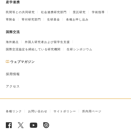
産学連携
民間等との共同研究
社会連携研究部門
受託研究
学術指導
寄附金
寄付研究部門
生研基金
各種お申し込み
国際交流
海外拠点
外国人研究者および留学生支援
国際交流協定を締結している研究機関
生研シンポジウム
ウェブマガジン
採用情報
アクセス
各種リンク
お問い合わせ
サイトポリシー
所内用ページ