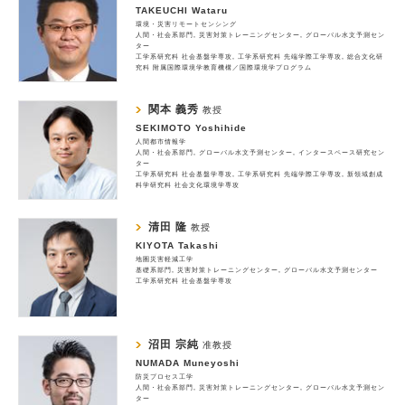
TAKEUCHI Wataru
環境・災害リモートセンシング
人間・社会系部門
災害対策トレーニングセンター
グローバル水文予測セン
ター
工学系研究科 社会基盤学専攻
工学系研究科 先端学際工学専攻
総合文化研
究科 附属国際環境学教育機構／国際環境学プログラム
関本 義秀
教授
SEKIMOTO Yoshihide
人間都市情報学
人間・社会系部門
グローバル水文予測センター
インタースペース研究セン
ター
工学系研究科 社会基盤学専攻
工学系研究科 先端学際工学専攻
新領域創成
科学研究科 社会文化環境学専攻
清田 隆
教授
KIYOTA Takashi
地圏災害軽減工学
基礎系部門
災害対策トレーニングセンター
グローバル水文予測センター
工学系研究科 社会基盤学専攻
沼田 宗純
准教授
NUMADA Muneyoshi
防災プロセス工学
人間・社会系部門
災害対策トレーニングセンター
グローバル水文予測セン
ター