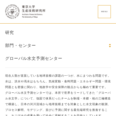
MENU
研究
部門・センター
グローバル水文予測センター
現在人類が直面している地球規模の課題の一つが、水にまつわる問題です。
水は、洪水や渇水はもちろん、気候変動・食料問題・エネルギー問題・環境
問題とも密接に関わり、地政学や安全保障の観点からも極めて重要です。
グローバル水文予測センターでは、本所で世界をリードしてきた「グローバ
ル水文学」について、強固で体系だったチームを駒場・本郷・柏の三極構造
で構築し、日本の河川流域から地球規模までを対象とした水文現象の観測、
プロセス解明、モデリング、並びに予測に関する最先端研究を推進するこ
と、およびその成果を用いて社会に貢献することを目的としています。