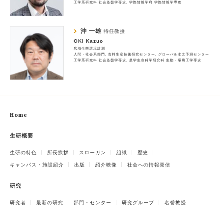
工学系研究科 社会基盤学専攻
学際情報学府 学際情報学専攻
沖 一雄
特任教授
OKI Kazuo
広域生態環境計測
人間・社会系部門
食料生産技術研究センター
グローバル水文予測センター
工学系研究科 社会基盤学専攻
農学生命科学研究科 生物・環境工学専攻
Home
生研概要
生研の特色
所長挨拶
スローガン
組織
歴史
キャンパス・施設紹介
出版
紹介映像
社会への情報発信
研究
研究者
最新の研究
部門・センター
研究グループ
名誉教授