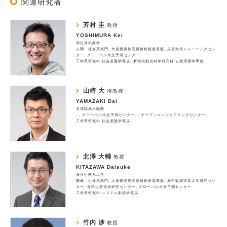
関連研究者
芳村 圭
教授
YOSHIMURA Kei
同位体気象学
人間・社会系部門
大規模実験高度解析推進基盤
災害対策トレーニングセン
ター
グローバル水文予測センター
工学系研究科 社会基盤学専攻
新領域創成科学研究科 自然環境学専攻
山崎 大
准教授
YAMAZAKI Dai
全球陸域水動態
グローバル水文予測センター
オープンエンジニアリングセンター
工学系研究科 社会基盤学専攻
北澤 大輔
教授
KITAZAWA Daisuke
海洋生態系工学
機械・生体系部門
大規模実験高度解析推進基盤
海中観測実装工学研究セン
ター
食料生産技術研究センター
グローバル水文予測センター
工学系研究科 システム創成学専攻
竹内 渉
教授