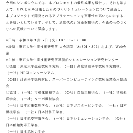
今回のシンポジウムでは、本プロジェクトの最終成果を報告し、それを踏ま
えて、HPCとAIを活用したものづくりシミュレーションについて議論し、
本プロジェクトで開発されるアプリケーションを実用性の高いものにするこ
とを狙いとしています。そして、次世代の計算基盤技術の、今後のものづく
りへの貢献について議論します。
○日時：令和８年３月17日（火）10：00～17：00
○場所：東京大学生産技術研究所 大会議室（An301・302）および、Web会
議
○主催：東京大学生産技術研究所革新的シミュレーション研究センター
〇後援：東京大学生産技術研究所、（一財）高度情報科学技術研究機構、
（一社）HPCIコンソーシアム、
（公財）計算科学振興財団、スーパーコンピューティング技術産業応用協議
会
〇協賛：（一社）可視化情報学会、（公社）自動車技術会、（一社）情報処
理学会、（一社）ターボ機械協会、
（一社）日本応用数理学会、（公社）日本ガスタービン学会、（一社）日本
機械学会、（一社）日本計算工学会、
（一社）日本航空宇宙学会、（一社）日本シミュレーション学会、（公社）
日本船舶海洋工学会、
（一社）日本流体力学会