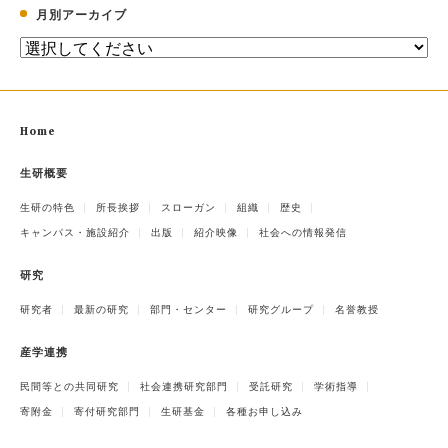
月別アーカイブ
Home
生研概要
生研の特色
所長挨拶
スローガン
組織
歴史
キャンパス・施設紹介
出版
紹介映像
社会への情報発信
研究
研究者
最新の研究
部門・センター
研究グループ
名誉教授
産学連携
民間等との共同研究
社会連携研究部門
受託研究
学術指導
寄附金
寄付研究部門
生研基金
各種お申し込み