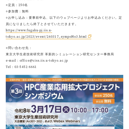
○定員：250名
○参加費：無料
○お申し込み：要事前申込、以下のウェブページよりお申込みください。定
員になりましたら終了とさせていただきます。
https://www.fugaku-pj.iis.u-
tokyo.ac.jp/2023/event/260317_sympoNo3.html
○問い合わせ先：
東京大学生産技術研究所 革新的シミュレーション研究センター事務局
e-mail：office@ciss.iis.u-tokyo.ac.jp
Tel：03-5452-6661