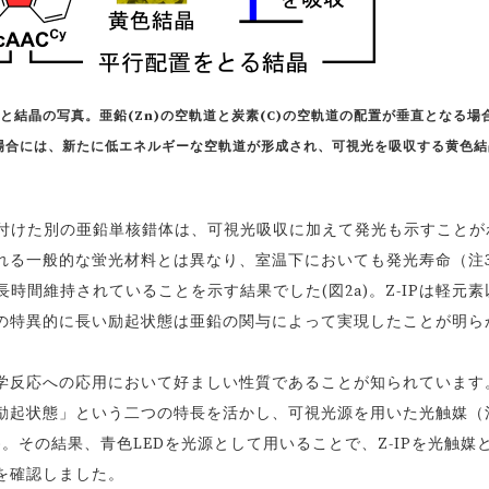
と結晶の写真。亜鉛(Zn)の空軌道と炭素(C)の空軌道の配置が垂直となる場
る場合には、新たに低エネルギーな空軌道が形成され、可視光を吸収する黄色結
名付けた別の亜鉛単核錯体は、可視光吸収に加えて発光も示すことが
れる一般的な蛍光材料とは異なり、室温下においても発光寿命（注
時間維持されていることを示す結果でした(図2a)。Z-IPは軽元素
の特異的に長い励起状態は亜鉛の関与によって実現したことが明ら
反応への応用において好ましい性質であることが知られています
励起状態」という二つの特長を活かし、可視光源を用いた光触媒（
)。その結果、青色LEDを光源として用いることで、Z-IPを光触媒
を確認しました。