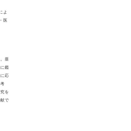
によ
・医
す。亜
さに鑑
光に応
と考
研究を
貢献で