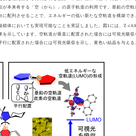
鉛が本来有する「空（から）」の原子軌道の利用です。亜鉛の空軌
向に配列させることで、エネルギーの低い新たな空軌道を構築でき
錯体においても実現可能なことを実証しました。図1には、Z-cAA
果を示しています。空軌道が垂直に配置された場合には可視光吸収
平行に配置された場合には可視光吸収を示し、黄色い結晶を与える