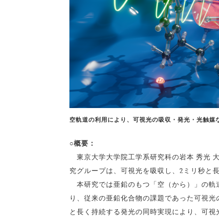
空軌道の利用により、可視光の吸収・発光・光触媒
○概要：
東京大学大学院工学系研究科の岩本 秀光 大
究グループは、可視光を吸収し、2ミリ秒と
本研究では亜鉛のもつ「空（から）」の軌道
り、従来の亜鉛化合物の課題であった可視光
と長く持続する発光の同時実現により、可視