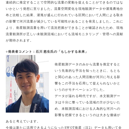
連続的に推定することで空間的な流量の変動を捉えることができるのではな
いかという発想に至りました。流量空間変化を現地観測データや灌漑農地分
布と比較した結果、灌漑が盛んに行われている区間において人間による取水
の影響で河川流量が減少している可能性があることを発見しました。これに
より、衛星観測流量を用いて流況把握ができることが確認されたため、現地
流量観測所が乏しい未観測流域においても流域モニタリング・管理への貢献
が期待されます。
○発表者コメント：石川 悠生氏の「もしかする未来」
衛星観測データのみから流量を推定すると
いう先進的な手法を知ったときに、もとも
と関心のあった人間活動が河川に与える影
響をこの手法を応用して捉えられないかと
いうのがモチベーションでした。
データが溢れる時代ですが、水文観測デー
タは十分に整っている流域の方が少ないた
め、未観測流域における人為的な河川への
影響を把握できるというのは大きな価値が
あると考えています。
今後は新たに活用できるようになったSWOT衛星（注2）データも用いて全