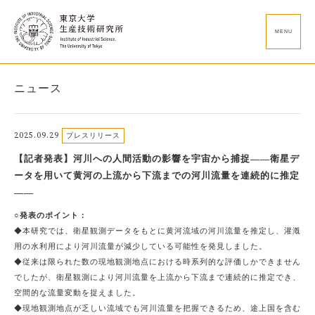
MENU
ニュース
2025.09.29
プレスリリース
【記者発表】河川への人間活動の影響を宇宙から捕捉――衛星デ
ータを用いて黄河の上流から下流までの河川流量を連続的に推定
――
○発表のポイント：
◆本研究では、衛星観測データをもとに黄河流域の河川流量を推定し、灌漑
用の水利用により河川流量が減少している可能性を発見しました。
◆従来は限られた数の現地観測地点における時系列的な評価しかできません
でしたが、衛星観測により河川流量を上流から下流まで連続的に推定でき、
空間的な流量変動を捉えました。
◆現地観測地点が乏しい流域でも河川流量を把握できるため、途上国を含む