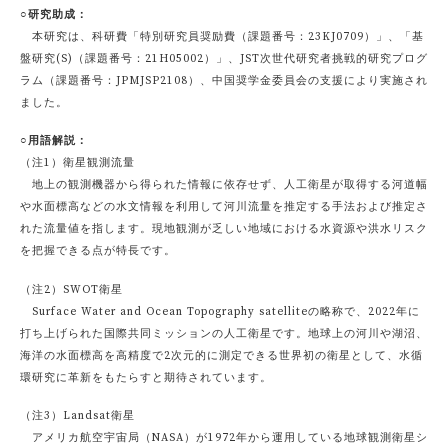
○研究助成：
本研究は、科研費「特別研究員奨励費（課題番号：23KJ0709）」、「基
盤研究(S)（課題番号：21H05002）」、JST次世代研究者挑戦的研究プログ
ラム（課題番号：JPMJSP2108）、中国奨学金委員会の支援により実施され
ました。
○用語解説：
（注1）衛星観測流量
地上の観測機器から得られた情報に依存せず、人工衛星が取得する河道幅
や水面標高などの水文情報を利用して河川流量を推定する手法および推定さ
れた流量値を指します。現地観測が乏しい地域における水資源や洪水リスク
を把握できる点が特長です。
（注2）SWOT衛星
Surface Water and Ocean Topography satelliteの略称で、2022年に
打ち上げられた国際共同ミッションの人工衛星です。地球上の河川や湖沼、
海洋の水面標高を高精度で2次元的に測定できる世界初の衛星として、水循
環研究に革新をもたらすと期待されています。
（注3）Landsat衛星
アメリカ航空宇宙局（NASA）が1972年から運用している地球観測衛星シ