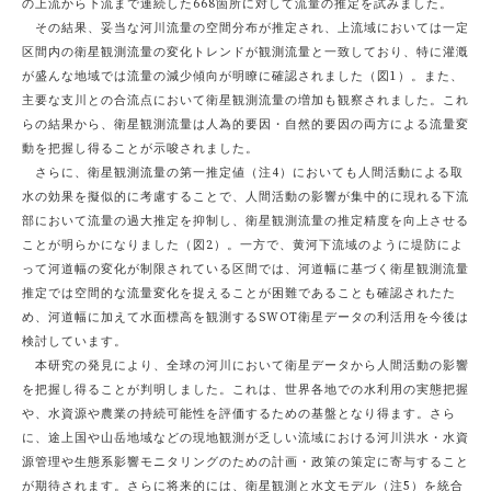
の上流から下流まで連続した668箇所に対して流量の推定を試みました。
その結果、妥当な河川流量の空間分布が推定され、上流域においては一定
区間内の衛星観測流量の変化トレンドが観測流量と一致しており、特に灌漑
が盛んな地域では流量の減少傾向が明瞭に確認されました（図1）。また、
主要な支川との合流点において衛星観測流量の増加も観察されました。これ
らの結果から、衛星観測流量は人為的要因・自然的要因の両方による流量変
動を把握し得ることが示唆されました。
さらに、衛星観測流量の第一推定値（注4）においても人間活動による取
水の効果を擬似的に考慮することで、人間活動の影響が集中的に現れる下流
部において流量の過大推定を抑制し、衛星観測流量の推定精度を向上させる
ことが明らかになりました（図2）。一方で、黄河下流域のように堤防によ
って河道幅の変化が制限されている区間では、河道幅に基づく衛星観測流量
推定では空間的な流量変化を捉えることが困難であることも確認されたた
め、河道幅に加えて水面標高を観測するSWOT衛星データの利活用を今後は
検討しています。
本研究の発見により、全球の河川において衛星データから人間活動の影響
を把握し得ることが判明しました。これは、世界各地での水利用の実態把握
や、水資源や農業の持続可能性を評価するための基盤となり得ます。さら
に、途上国や山岳地域などの現地観測が乏しい流域における河川洪水・水資
源管理や生態系影響モニタリングのための計画・政策の策定に寄与すること
が期待されます。さらに将来的には、衛星観測と水文モデル（注5）を統合