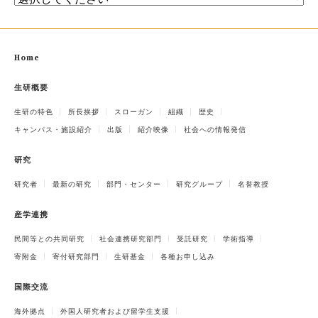
Home
生研概要
生研の特色
所長挨拶
スローガン
組織
歴史
キャンパス・施設紹介
出版
紹介映像
社会への情報発信
研究
研究者
最新の研究
部門・センター
研究グループ
名誉教授
産学連携
民間等との共同研究
社会連携研究部門
受託研究
学術指導
寄附金
寄付研究部門
生研基金
各種お申し込み
国際交流
海外拠点
外国人研究者および留学生支援