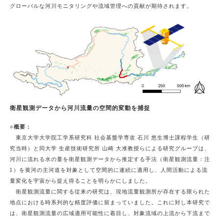
グローバルな河川モニタリングや流域管理への貢献が期待されます。
衛星観測データから河川流量の空間的変動を捕捉
○概要：
東京大学大学院工学系研究科 社会基盤学専攻 石川 悠生博士課程学生（研
究当時）と同大学 生産技術研究所 山崎 大准教授らによる研究グループは、
河川に流れる水の量を衛星観測データから推定する手法（衛星観測流量：注
1）を黄河の主河道を対象として空間的に連続に適用し、人間活動による流
量変化を宇宙から捉え得ることを明らかにしました。
衛星観測流量に関する従来の研究は、現地流量観測所が存在する限られた
地点における時系列的な精度評価に留まっていました。これに対し本研究で
は、衛星観測流量の広域適用可能性に着目し、対象流域の上流から下流まで