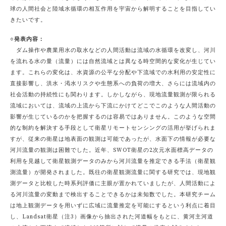
球の人間社会と陸域水循環の相互作用を宇宙から解明することを目指してい
きたいです。
○発表内容：
ダム操作や農業用水の取水などの人間活動は流域の水循環を改変し、河川
を流れる水の量（流量）には自然流域とは異なる時空間的な変化が生じてい
ます。これらの変化は、水資源の公平な分配や下流域での水利用の安定性に
直接影響し、洪水・渇水リスクや生態系への負荷の増大、さらには流域内の
社会活動の持続性にも関わります。しかしながら、現地流量観測が限られる
流域においては、流域の上流から下流にかけてどこでこのような人間活動の
影響が生じているのかを把握するのは容易ではありません。このような空間
的な制約を解決する手段として衛星リモートセンシングの活用が挙げられま
すが、従来の衛星は地表面の観測は可能であったが、水面下の情報が必要な
河川流量の観測は困難でした。近年、SWOT衛星の2次元水面標高データの
利用を見越して衛星観測データのみから河川流量を推定できる手法（衛星観
測流量）が開発されました。既往の衛星観測流量に関する研究では、現地観
測データと比較した時系列評価に主眼が置かれていましたが、人間活動によ
る河川流量の変動まで検出することできるかは未知数でした。本研究チーム
は地上観測データを用いずに広域に流量推定を可能にするという利点に着目
し、Landsat衛星（注3）画像から抽出された河道幅をもとに、黄河主河道