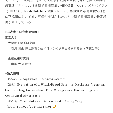
化。（b）19観測所において検証された従来実験（青）と擬似灌漑考
慮実験（赤）における衛星観測流量の相関係数（CC）、相対バイアス
（rBIAS）、Nash-Sutcliffe係数（NSE）。擬似灌漑考慮実験では特
に下流側において過大評価が抑制されたことで衛星観測流量の推定精
度が向上している。
○発表者・研究者等情報：
東京大学
大学院工学系研究科
石川 悠生 博士課程学生／日本学術振興会特別研究員（研究当時）
生産技術研究所
山崎 大 准教授
○論文情報：
〈雑誌名〉
Geophysical Research Letters
〈題名〉Evaluation of a Width-Based Satellite Discharge Algorithm
for Detecting Longitudinal Flow Changes in a Human-Regulated
Continental River Basin
〈著者名〉Yuki Ishikawa, Dai Yamazaki, Yuting Yang
〈DOI〉
10.1029/2024GL114191