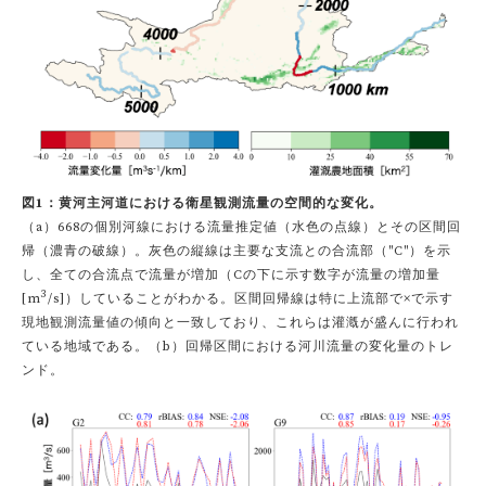
図1：黄河主河道における衛星観測流量の空間的な変化。
（a）668の個別河線における流量推定値（水色の点線）とその区間回
帰（濃青の破線）。灰色の縦線は主要な支流との合流部（"C"）を示
し、全ての合流点で流量が増加（Cの下に示す数字が流量の増加量
3
[m
/s]）していることがわかる。区間回帰線は特に上流部で×で示す
現地観測流量値の傾向と一致しており、これらは灌漑が盛んに行われ
ている地域である。（b）回帰区間における河川流量の変化量のトレ
ンド。