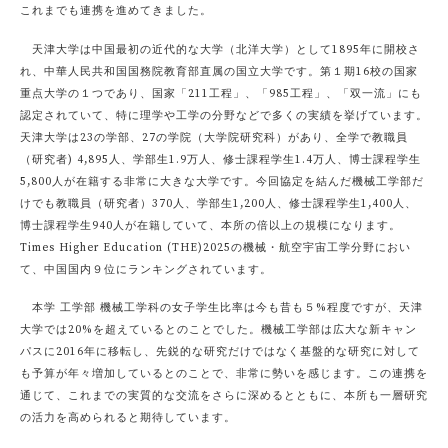
これまでも連携を進めてきました。
天津大学は中国最初の近代的な大学（北洋大学）として1895年に開校さ
れ、中華人民共和国国務院教育部直属の国立大学です。第１期16校の国家
重点大学の１つであり、国家「211工程」、「985工程」、「双一流」にも
認定されていて、特に理学や工学の分野などで多くの実績を挙げています。
天津大学は23の学部、27の学院（大学院研究科）があり、全学で教職員
（研究者) 4,895人、学部生1.9万人、修士課程学生1.4万人、博士課程学生
5,800人が在籍する非常に大きな大学です。今回協定を結んだ機械工学部だ
けでも教職員（研究者）370人、学部生1,200人、修士課程学生1,400人、
博士課程学生940人が在籍していて、本所の倍以上の規模になります。
Times Higher Education (THE)2025の機械・航空宇宙工学分野におい
て、中国国内９位にランキングされています。
本学 工学部 機械工学科の女子学生比率は今も昔も５%程度ですが、天津
大学では20%を超えているとのことでした。機械工学部は広大な新キャン
パスに2016年に移転し、先鋭的な研究だけではなく基盤的な研究に対して
も予算が年々増加しているとのことで、非常に勢いを感じます。この連携を
通じて、これまでの実質的な交流をさらに深めるとともに、本所も一層研究
の活力を高められると期待しています。