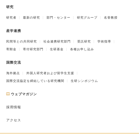
研究
研究者
最新の研究
部門・センター
研究グループ
名誉教授
産学連携
民間等との共同研究
社会連携研究部門
受託研究
学術指導
寄附金
寄付研究部門
生研基金
各種お申し込み
国際交流
海外拠点
外国人研究者および留学生支援
国際交流協定を締結している研究機関
生研シンポジウム
ウェブマガジン
採用情報
アクセス