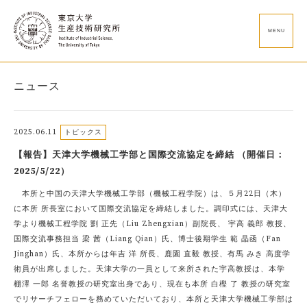
MENU
ニュース
2025.06.11
トピックス
【報告】天津大学機械工学部と国際交流協定を締結 （開催日：
2025/5/22）
本所と中国の天津大学機械工学部（機械工程学院）は、５月22日（木）
に本所 所長室において国際交流協定を締結しました。調印式には、天津大
学より機械工程学院 劉 正先（Liu Zhengxian）副院長、 宇高 義郎 教授、
国際交流事務担当 梁 茜（Liang Qian）氏、博士後期学生 範 晶函（Fan
Jinghan）氏、本所からは年吉 洋 所長、鹿園 直毅 教授、有馬 みき 高度学
術員が出席しました。天津大学の一員として来所された宇高教授は、本学
棚澤 一郎 名誉教授の研究室出身であり、現在も本所 白樫 了 教授の研究室
でリサーチフェローを務めていただいており、本所と天津大学機械工学部は