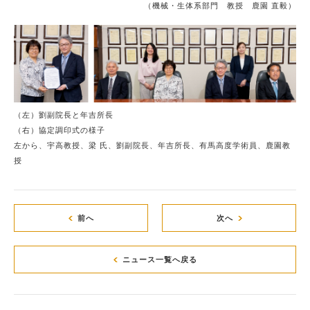
（機械・生体系部門 教授 鹿園 直毅）
（左）劉副院長と年吉所長
（右）協定調印式の様子
左から、宇高教授、梁 氏、劉副院長、年吉所長、有馬高度学術員、鹿園教
授
前へ
次へ
ニュース一覧へ戻る