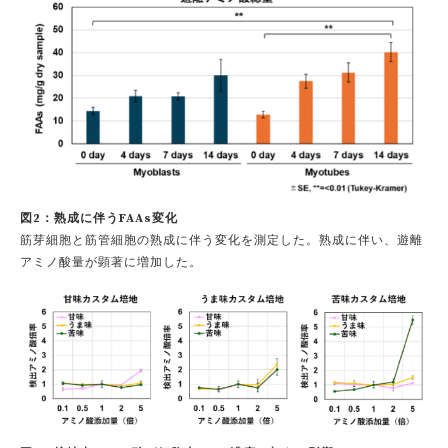
図2：熟成に伴うFAAs変化
筋芽細胞と筋管細胞の熟成に伴う変化を測定した。熟成に伴い、遊離
アミノ酸量が顕著に増加した。