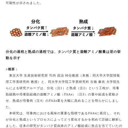
可能性が示されました。
分化の過程と熟成の過程では、タンパク質と遊離アミノ酸量は逆の挙
動を示す
○概要：
東京大学 生産技術研究所 竹内 昌治 特任教授（本務：同大学大学院情報
理工学系研究科 教授）と、同大学大学院工学系研究科 古橋 麻衣 大学院生
らによる研究グループは、分化（注1）と熟成（注2）という工程が、培養
筋細胞や培養筋組織の遊離アミノ酸（FAAs）（注3）の量や組成を変動さ
せ、熟成が培養肉（注4）のFAAs量を大幅に高めることを明らかにしまし
た。
本研究は、培養肉における風味の重要な指標であるFAAsに着目し、それ
が分化と熟成というプロセスによってどう変化するかを初めて詳細に解析し
ました。従来の研究がタンパク質由来のアミノ酸組成に焦点を当てていたの