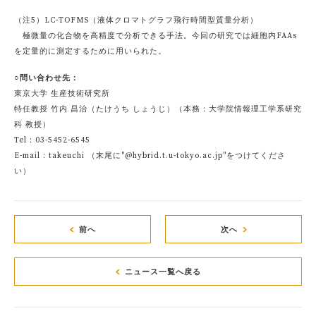
（注5）LC-TOFMS（液体クロマトグラフ飛行時間型質量分析）
極微量の化合物を高精度で分析できる手法。今回の研究では細胞内FAAs
を定量的に測定するために用いられた。
○問い合わせ先：
東京大学 生産技術研究所
特任教授 竹内 昌治（たけうち しょうじ）（本務：大学院情報理工学系研究
科 教授）
Tel：03-5452-6545
E-mail：takeuchi （末尾に"@hybrid.t.u-tokyo.ac.jp"をつけてくださ
い）
前へ
次へ
ニュース一覧へ戻る