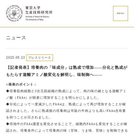
MENU
ニュース
2025.05.23
プレスリリース
【記者発表】培養肉の「味成分」は熟成で増加――分化と熟成が
もたらす遊離アミノ酸変化を解明し、味制御へ――
○発表のポイント：
◆培養筋肉細胞と3次元筋組織の熟成によって、肉の味の鍵となる遊離アミ
ノ酸（FAAs）が顕著に増加することを明らかにしました。
◆分化によって一度減少したFAAsは、熟成によって再び増加することが確
認されました。さらに熟成後の培養肉は市販の牛肉よりも高いFAAs含有量
を持つことが示されました。
◆培地中のFAAs濃度を変化させることで、細胞内FAAsも変化することが確
認され、培養条件によって培養肉の味（甘味、うま味、苦味）を制御できる