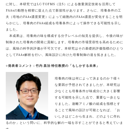
に対し、本研究ではLC-TOFMS（注5）による微量測定技術を活用して
FAAsの動態を精密に捉えた点で新規性があります。さらに、培養条件の工
夫（培地のFAAs濃度変更）によって細胞内のFAAs濃度が変化することを明
らかにし、培養肉のFAAs組成を培養条件によって操作できる可能性を示し
ました。
本成果は、培養肉の味を構成する分子レベルの知見を提供し、今後の味が
制御された培養肉の開発に貢献します。培養肉の市場受容性を高めるために
は、風味の科学的評価が不可欠です。本研究はその基礎的評価指標のひとつ
としてFAAs解析を行い、風味設計に向けた培養制御の道を拓きました。
○発表者コメント：竹内 昌治 特任教授の「もしかする未来」
培養肉の味は何によって決まるのか？様々
な要因が予想されてきましたが、本研究は
少なくとも培養条件が味成分に大きく影響
する可能性を示した点で、重要な一歩とな
りました。遊離アミノ酸の組成を指標とす
ることで風味の設計が可能となれば、「お
いしさはどこから生まれ、どのように作れ
るのか」という問いに、科学的な解の一端を示すことができると考えていま