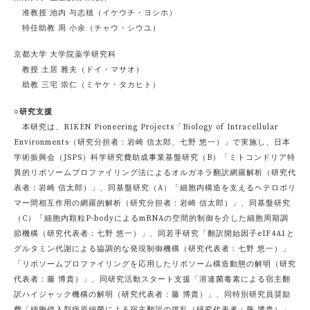
准教授 池内 与志穂（イケウチ・ヨシホ）
特任助教 周 小余（チャウ・シウユ）
京都大学 大学院薬学研究科
教授 土居 雅夫（ドイ・マサオ）
助教 三宅 崇仁（ミヤケ・タカヒト）
○研究支援
本研究は、RIKEN Pioneering Projects「Biology of Intracellular
Environments（研究分担者：岩崎 信太郎、七野 悠一）」で実施し、日本
学術振興会（JSPS）科学研究費助成事業基盤研究（B）「ミトコンドリア特
異的リボソームプロファイリング法によるオルガネラ翻訳網羅解析（研究代
表者：岩崎 信太郎）」、同基盤研究（A）「細胞内構造を支えるヘテロポリ
マー間相互作用の網羅的解析（研究分担者：岩崎 信太郎）」、同基盤研究
（C）「細胞内顆粒P-bodyによるmRNAの空間的制御を介した細胞周期調
節機構（研究代表者：七野 悠一）」、同若手研究「翻訳開始因子eIF4A1と
グルタミン代謝による協調的な発現制御機構（研究代表者：七野 悠一）」
「リボソームプロファイリングを応用したリボソーム構造動態の解明（研究
代表者：藤 博貴）」、同研究活動スタート支援「溶連菌毒素による宿主翻
訳ハイジャック機構の解明（研究代表者：藤 博貴）」、同特別研究員奨励
費「細胞侵入型病原細菌による宿主翻訳の撹乱（研究代表者：藤 博貴）」