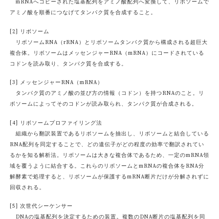
mRNAへコピーされた塩基配列をアミノ酸配列へ変換して、リボソームで
アミノ酸を順番につなげてタンパク質を合成すること。
[2] リボソーム
リボソームRNA（rRNA）とリボソームタンパク質から構成される超巨大
複合体。リボソームはメッセンジャーRNA（mRNA）にコードされている
コドンを読み取り、タンパク質を合成する。
[3] メッセンジャーRNA（mRNA）
タンパク質のアミノ酸の並び方の情報（コドン）を持つRNAのこと。リ
ボソームによってそのコドンが読み取られ、タンパク質が合成される。
[4] リボソームプロファイリング法
組織から翻訳装置であるリボソームを抽出し、リボソームと結合している
RNA配列を同定することで、どの遺伝子がどの程度の効率で翻訳されてい
るかを知る解析法。リボソームは大きな複合体であるため、一定のmRNA領
域を覆うように結合する。これらのリボソームとmRNAの複合体をRNA分
解酵素で処理すると、リボソームが保護するmRNA断片だけが分解されずに
回収される。
[5] 次世代シーケンサー
DNAの塩基配列を決定するための装置。複数のDNA断片の塩基配列を同