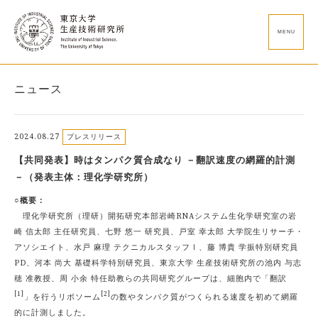
MENU
ニュース
2024.08.27
プレスリリース
【共同発表】時はタンパク質合成なり －翻訳速度の網羅的計測
－（発表主体：理化学研究所）
○概要：
理化学研究所（理研）開拓研究本部岩崎RNAシステム生化学研究室の岩
崎 信太郎 主任研究員、七野 悠一 研究員、戸室 幸太郎 大学院生リサーチ・
アソシエイト、水戸 麻理 テクニカルスタッフⅠ、藤 博貴 学振特別研究員
PD、河本 尚大 基礎科学特別研究員、東京大学 生産技術研究所の池内 与志
穂 准教授、周 小余 特任助教らの共同研究グループは、細胞内で「翻訳
[1]
[2]
」を行うリボソーム
の数やタンパク質がつくられる速度を初めて網羅
的に計測しました。