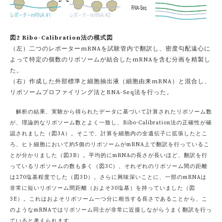
図2 Ribo-Calibration法の模式図
（左）二つのレポーターmRNAを試験管内で翻訳し、密度勾配遠心に
よって特定の個数のリボソームが結合したmRNAを含む分画を精製し
た。
（右）作成した外部標準と細胞抽出液（細胞由来mRNA）と混合し、
リボソームプロファイリング法とRNA-Seq法を行った。
解析の結果、実験から得られたデータに基づいて計算されたリボソーム数
が、理論的なリボソーム数とよく一致し、Ribo-Calibration法の正確性が確
認されました（図3A）。そこで、計算を細胞内の全遺伝子に拡張したとこ
ろ、ヒト細胞において約5個のリボソームがmRNA上で翻訳を行っているこ
とが分かりました（図3B）。平均的にmRNAの長さが長いほど、翻訳を行
っているリボソームの数も多く（図3C）、それぞれのリボソーム間の距離
は270塩基程度でした（図3D）。さらに興味深いことに、一部のmRNAは
非常に短いリボソーム間距離（およそ30塩基）を持っていました（図
3E）。これはおよそリボソーム一つ分に相当する長さであることから、こ
のようなmRNAではリボソーム同士が非常に近接しながらうまく翻訳を行っ
ていると考えられます。