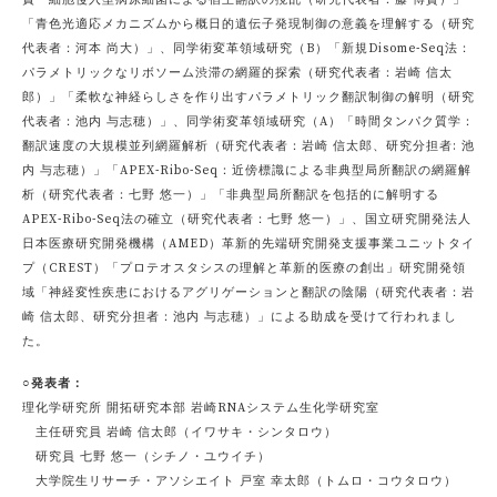
「青色光適応メカニズムから概日的遺伝子発現制御の意義を理解する（研究
代表者：河本 尚大）」、同学術変革領域研究（B）「新規Disome-Seq法：
パラメトリックなリボソーム渋滞の網羅的探索（研究代表者：岩崎 信太
郎）」「柔軟な神経らしさを作り出すパラメトリック翻訳制御の解明（研究
代表者：池内 与志穂）」、同学術変革領域研究（A）「時間タンパク質学：
翻訳速度の大規模並列網羅解析（研究代表者：岩崎 信太郎、研究分担者: 池
内 与志穂）」「APEX-Ribo-Seq：近傍標識による非典型局所翻訳の網羅解
析（研究代表者：七野 悠一）」「非典型局所翻訳を包括的に解明する
APEX-Ribo-Seq法の確立（研究代表者：七野 悠一）」、国立研究開発法人
日本医療研究開発機構（AMED）革新的先端研究開発支援事業ユニットタイ
プ（CREST）「プロテオスタシスの理解と革新的医療の創出」研究開発領
域「神経変性疾患におけるアグリゲーションと翻訳の陰陽（研究代表者：岩
崎 信太郎、研究分担者：池内 与志穂）」による助成を受けて行われまし
た。
○発表者：
理化学研究所 開拓研究本部 岩崎RNAシステム生化学研究室
主任研究員 岩崎 信太郎（イワサキ・シンタロウ）
研究員 七野 悠一（シチノ・ユウイチ）
大学院生リサーチ・アソシエイト 戸室 幸太郎（トムロ・コウタロウ）