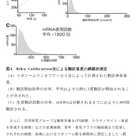
図4 Ribo-Calibration法による翻訳速度の網羅的測定
（A）リボソームランオフアッセイ法によって計測された翻訳伸長速
度。
（B）翻訳開始効率の分布。平均およそ22秒に1度翻訳が開始されるこ
とが示された。
（C）生涯翻訳回数の分布。mRNAは分解されるまでにおよそ1,800回
翻訳される。
さらに、共同研究グループは解析対象をiPS細胞、ケラチノサイト（表皮
を形成する細胞）などの皮膚細胞、若年・老化マウスの脳組織まで拡張し、
それぞれの細胞、組織におけるリボソーム数を網羅的に測定しました（図