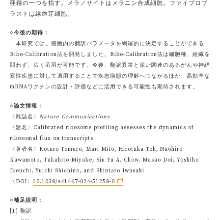
亜種の一つを指す。メラノサイトはメラニン合成細胞。ファイブロブ
ラストは線維芽細胞。
○今後の期待：
本研究では、細胞内の翻訳パラメータを網羅的に決定することができる
Ribo-Calibration法を開発しました。Ribo-Calibration法は細胞種、組織を
問わず、広く応用が可能です。今後、翻訳異常と深い関連のあるがんや神経
変性疾患に対して適用することで疾患病態の理解へつながるほか、高効率な
mRNAワクチンの設計・評価などに活用できる可能性も期待されます。
○論文情報：
〈雑誌名〉
Nature Communications
〈題名〉Calibrated ribosome profiling assesses the dynamics of
ribosomal flux on transcripts
〈著者名〉Kotaro Tomuro, Mari Mito, Hirotaka Toh, Naohiro
Kawamoto, Takahito Miyake, Siu Yu A. Chow, Masao Doi, Yoshiho
Ikeuchi, Yuichi Shichino, and Shintaro Iwasaki
〈DOI〉
10.1038/s41467-024-51258-0
○補足説明：
[1] 翻訳