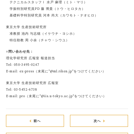
テクニカルスタッフⅠ 水戸 麻理（ミト・マリ）
学振特別研究員PD 藤 博貴（トウ・ヒロタカ）
基礎科学特別研究員 河本 尚大（カワモト・ナオヒロ）
東京大学 生産技術研究所
准教授 池内 与志穂（イケウチ・ヨシホ）
特任助教 周 小余（チャウ・シウユ）
○問い合わせ先：
理化学研究所 広報室 報道担当
Tel: 050-3495-0247
E-mail: ex-press（末尾に"@ml.riken.jp"をつけてください）
東京大学 生産技術研究所 広報室
Tel: 03-5452-6738
E-mail: pro（末尾に"@iis.u-tokyo.ac.jp"をつけてください）
前へ
次へ