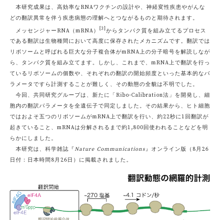
本研究成果は、高効率なRNAワクチンの設計や、神経変性疾患やがんな
どの翻訳異常を伴う疾患病態の理解へとつながるものと期待されます。
[3]
メッセンジャーRNA（mRNA）
からタンパク質を組み立てるプロセス
である翻訳は生物種間において高度に保存されたメカニズムです。翻訳では
リボソームと呼ばれる巨大な分子複合体がmRNA上の分子暗号を解読しなが
ら、タンパク質を組み立てます。しかし、これまで、mRNA上で翻訳を行っ
ているリボソームの個数や、それぞれの翻訳の開始頻度といった基本的なパ
ラメータですら計測することが難しく、その動態の全貌は不明でした。
今回、共同研究グループは、新たに「Ribo-Calibration法」を開発し、細
胞内の翻訳パラメータを全遺伝子で同定しました。その結果から、ヒト細胞
ではおよそ五つのリボソームがmRNA上で翻訳を行い、約22秒に1回翻訳が
起きていること、mRNAは分解されるまで約1,800回使われることなどを明
らかにしました。
本研究は、科学雑誌『
Nature Communications
』オンライン版（8月26
日付：日本時間8月26日）に掲載されました。