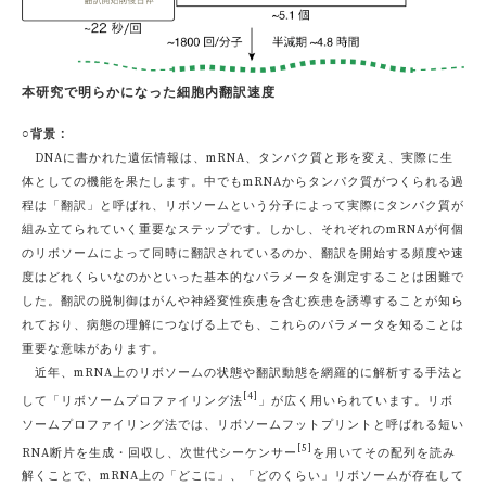
本研究で明らかになった細胞内翻訳速度
○背景：
DNAに書かれた遺伝情報は、mRNA、タンパク質と形を変え、実際に生
体としての機能を果たします。中でもmRNAからタンパク質がつくられる過
程は「翻訳」と呼ばれ、リボソームという分子によって実際にタンパク質が
組み立てられていく重要なステップです。しかし、それぞれのmRNAが何個
のリボソームによって同時に翻訳されているのか、翻訳を開始する頻度や速
度はどれくらいなのかといった基本的なパラメータを測定することは困難で
した。翻訳の脱制御はがんや神経変性疾患を含む疾患を誘導することが知ら
れており、病態の理解につなげる上でも、これらのパラメータを知ることは
重要な意味があります。
近年、mRNA上のリボソームの状態や翻訳動態を網羅的に解析する手法と
[4]
して「リボソームプロファイリング法
」が広く用いられています。リボ
ソームプロファイリング法では、リボソームフットプリントと呼ばれる短い
[5]
RNA断片を生成・回収し、次世代シーケンサー
を用いてその配列を読み
解くことで、mRNA上の「どこに」、「どのくらい」リボソームが存在して