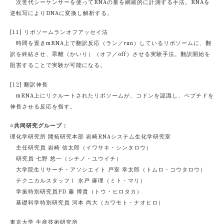
次世代シーケンサーを使ってRNAの量を網羅的に計測する手法。RNAを
逆転写によりDNAに変換し解析する。
[11] リボソームランオフアッセイ法
時間を置きmRNA上で翻訳反応（ラン／run）しているリボソームに、翻
訳を終結させ、乖離（かいり）（オフ／off）させる実験手法。翻訳開始を
阻害することで実験が可能になる。
[12] 翻訳伸長
mRNA上にリクルートされたリボソームが、コドンを認識し、ペプチドを
伸長させる反応を指す。
○共同研究グループ：
理化学研究所 開拓研究本部 岩崎RNAシステム生化学研究室
主任研究員 岩崎 信太郎（イワサキ・シンタロウ）
研究員 七野 悠一（シチノ・ユウイチ）
大学院生リサーチ・アソシエイト 戸室 幸太郎（トムロ・コウタロウ）
テクニカルスタッフⅠ 水戸 麻理（ミト・マリ）
学振特別研究員PD 藤 博貴（トウ・ヒロタカ）
基礎科学特別研究員 河本 尚大（カワモト・ナオヒロ）
東京大学 生産技術研究所