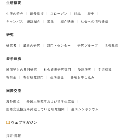
生研概要
生研の特色
所長挨拶
スローガン
組織
歴史
キャンパス・施設紹介
出版
紹介映像
社会への情報発信
研究
研究者
最新の研究
部門・センター
研究グループ
名誉教授
産学連携
民間等との共同研究
社会連携研究部門
受託研究
学術指導
寄附金
寄付研究部門
生研基金
各種お申し込み
国際交流
海外拠点
外国人研究者および留学生支援
国際交流協定を締結している研究機関
生研シンポジウム
ウェブマガジン
採用情報