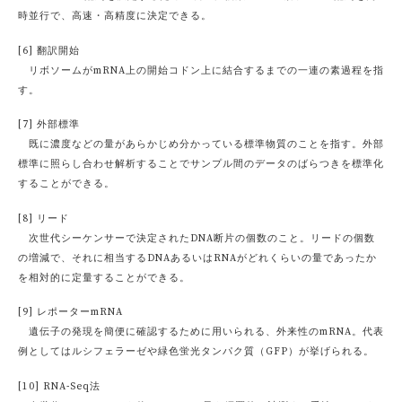
時並行で、高速・高精度に決定できる。
[6] 翻訳開始
リボソームがmRNA上の開始コドン上に結合するまでの一連の素過程を指
す。
[7] 外部標準
既に濃度などの量があらかじめ分かっている標準物質のことを指す。外部
標準に照らし合わせ解析することでサンプル間のデータのばらつきを標準化
することができる。
[8] リード
次世代シーケンサーで決定されたDNA断片の個数のこと。リードの個数
の増減で、それに相当するDNAあるいはRNAがどれくらいの量であったか
を相対的に定量することができる。
[9] レポーターmRNA
遺伝子の発現を簡便に確認するために用いられる、外来性のmRNA。代表
例としてはルシフェラーゼや緑色蛍光タンパク質（GFP）が挙げられる。
[10] RNA-Seq法