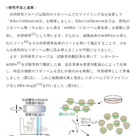
○研究手法と成果：
共同研究グループは既存のリボソームプロファイリング法を改変して
「Ribo-Calibration法」を開発しました。Ribo-Calibration法では、既知の
リボソーム数（モル比）から成る「mRNA・リボソーム複合体」を細胞に添
[7]
加し、外部標準
として用います。すなわち、細胞由来のmRNAから得ら
[8]
れたリード
をその外部標準由来のリードを用いて補正することで、それ
らを絶対的なリボソーム数に読み替えることが可能になりました。
まず、共同研究グループは、試験管内翻訳系を用いて、レポーター
[9]
mRNA
を試験管内で翻訳した後、反応溶液を密度勾配遠心によって分画
し、特定の個数のリボソームを含む分画のみを精製し、外部標準として準備
しました（図2左）。これと細胞抽出液と混合しリボソームプロファイリン
[10]
グ法とRNA-Seq法
を行いました（図2右）。