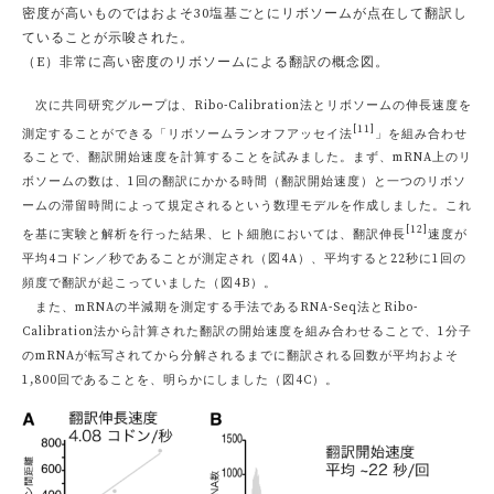
密度が高いものではおよそ30塩基ごとにリボソームが点在して翻訳し
ていることが示唆された。
（E）非常に高い密度のリボソームによる翻訳の概念図。
次に共同研究グループは、Ribo-Calibration法とリボソームの伸長速度を
[11]
測定することができる「リボソームランオフアッセイ法
」を組み合わせ
ることで、翻訳開始速度を計算することを試みました。まず、mRNA上のリ
ボソームの数は、1回の翻訳にかかる時間（翻訳開始速度）と一つのリボソ
ームの滞留時間によって規定されるという数理モデルを作成しました。これ
[12]
を基に実験と解析を行った結果、ヒト細胞においては、翻訳伸長
速度が
平均4コドン／秒であることが測定され（図4A）、平均すると22秒に1回の
頻度で翻訳が起こっていました（図4B）。
また、mRNAの半減期を測定する手法であるRNA-Seq法とRibo-
Calibration法から計算された翻訳の開始速度を組み合わせることで、1分子
のmRNAが転写されてから分解されるまでに翻訳される回数が平均およそ
1,800回であることを、明らかにしました（図4C）。