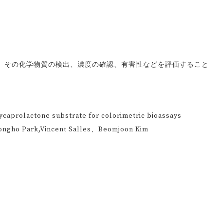
、その化学物質の検出、濃度の確認、有害性などを評価すること
aprolactone substrate for colorimetric bioassays
gho Park,Vincent Salles、Beomjoon Kim