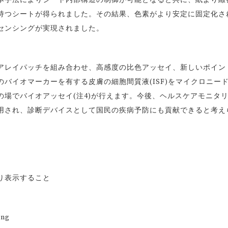
本手法によりシート内部構造の制御が可能となると共に、紙より緻
持つシートが得られました。その結果、色素がより安定に固定化さ
のセンシングが実現されました。
レイパッチを組み合わせ、高感度の比色アッセイ、新しいポイン
バイオマーカーを有する皮膚の細胞間質液(ISF)をマイクロニー
場でバイオアッセイ(注4)が行えます。今後、ヘルスケアモニタ
用され、診断デバイスとして国民の疾病予防にも貢献できると考え
り表示すること
ng