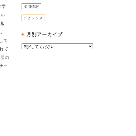
大学
採用情報
サル
トピックス
基板
し
月別アーカイブ
して
れて
機器の
サー