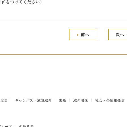
o.ac.jp"をつけてください）
前へ
次へ
歴史
キャンパス・施設紹介
出版
紹介映像
社会への情報発信
グループ
名誉教授