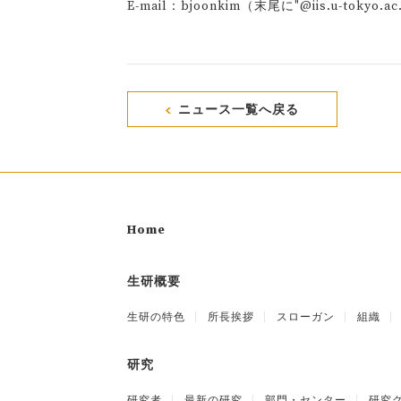
E-mail：bjoonkim（末尾に"@iis.u-toky
ニュース一覧へ戻る
Home
生研概要
生研の特色
所長挨拶
スローガン
組織
研究
研究者
最新の研究
部門・センター
研究