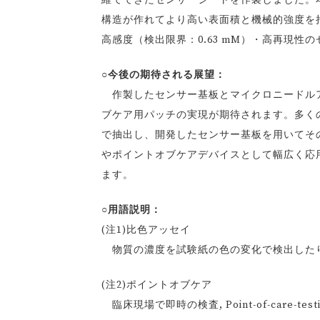
維でできたセンサーシートを作製しました。
構造が作れてより高い表面積と機械的強度を
高感度（検出限界：0.63 mM）・高再現性
○今後の期待される展望：
作製したセンサー基板とマイクロニードルア
ブケア用パッチの実現が期待されます。多くの
で抽出し、開発したセンサー基板を用いてその
やポイントオブケアデバイスとして幅広く応
ます。
○用語説明：
(注1)比色アッセイ
物質の濃度を試験紙の色の変化で検出した
(注2)ポイントオブケア
臨床現場で即時の検査, Point-of-care-testi