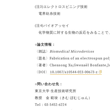
(注3)エレクトロスピニング技術
電界紡糸技術
(注4)バイオアッセイ
化学物質に対する生物の反応をみることで
○論文情報：
〈雑誌〉
Biomedical Microdevices
〈題名〉Fabrication of an electrospun polyc
〈著者〉Chensong Xu,Gwenaël Bonfante,Jon
〈DOI〉
10.1007/s10544-023-00673-z
○問い合わせ先：
東京大学 生産技術研究所
教授 金 範埈（きむ ぼむじゅん）
Tel：03-5452-6224