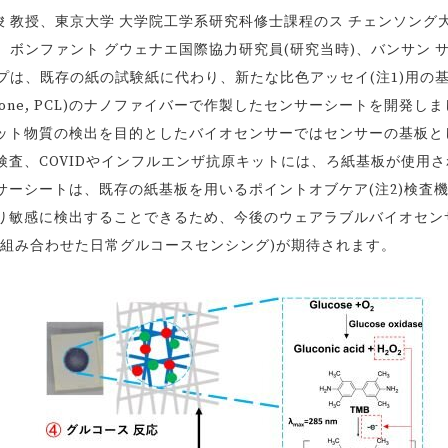
埈 教授、東京大学 大学院工学系研究科修士課程のス チェンソング
教、ボンファント グウェナエ国際協力研究員(研究当時)、バンサン 
ープは、既存の紙の試験紙に代わり、新たな比色アッセイ(注1)用の
actone, PCL)のナノファイバーで作製したセンサーシートを開発しま
ット物質の検出を目的としたバイオセンサーではセンサーの基板と
査、COVIDやインフルエンザ抗原キットには、ろ紙基板が使用さ
ーシートは、既存の紙基板を用いるポイントオブケア(注2)検査
り敏感に検出することできるため、今後のウェアラブルバイオセン
と組み合わせた日常グルコースセンシング)が期待されます。