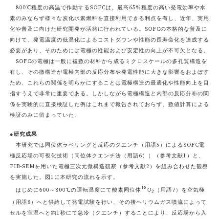
800℃程度の高温で作動するSOFCは、最高65%程度の高い発電効率や水
素のみならず様々な炭化水素燃料を直接利用できる利点を有し、近年、実用
化や普及に向けた研究開発が活発に行われている。SOFCの本格的な普及に
向けて、発電温度の低温化によるコストダウンや性能の長寿命化を達成する
必要があり、そのためには電極の性能および安定性の向上が不可欠となる。
SOFCの電極は一般に複数の材料から成るミクロスケールの多孔質構造を
有し、その微構造が電極内部の反応分布や発電性能に大きな影響をおよぼす
ため、これらの関係を明らかにすることは電極構造の最適化や性能向上を目
指すうえで非常に重要である。しかしながら電極構造と内部の反応分布の関
係を実験的に直接検証した例はこれまで報告されておらず、数値計算による
検証のみに留まっていた。
●研究成果
本研究では同位体ラベリングと反応のクエンチ（用語5）によるSOFC電
極反応場の可視化技術（同位体クエンチ法（用語6））（参考文献1）と、
FIB-SEMを用いた電極三次元微構造観察（参考文献2）を組み合わせた観察
を実施した。図1に本研究の流れを示す。
18
はじめに600～800℃の運転温度にて酸素同位体
O
（用語7）を空気極
2
（用語8）へと供給して発電試験を行い、その後ヘリウムガス噴流によって
セルを室温へと約1秒にて急冷（クエンチ）することにより、反応場から入