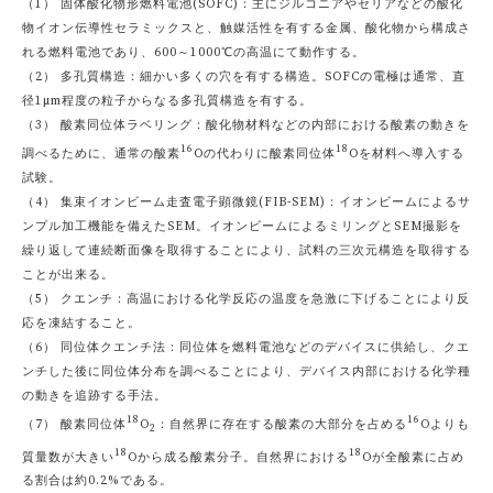
（1） 固体酸化物形燃料電池(SOFC)：主にジルコニアやセリアなどの酸化
物イオン伝導性セラミックスと、触媒活性を有する金属、酸化物から構成さ
れる燃料電池であり、600～1000℃の高温にて動作する。
（2） 多孔質構造：細かい多くの穴を有する構造。SOFCの電極は通常、直
径1µm程度の粒子からなる多孔質構造を有する。
（3） 酸素同位体ラベリング：酸化物材料などの内部における酸素の動きを
16
18
調べるために、通常の酸素
Oの代わりに酸素同位体
Oを材料へ導入する
試験。
（4） 集束イオンビーム走査電子顕微鏡(FIB-SEM)：イオンビームによるサ
ンプル加工機能を備えたSEM。イオンビームによるミリングとSEM撮影を
繰り返して連続断面像を取得することにより、試料の三次元構造を取得する
ことが出来る。
（5） クエンチ：高温における化学反応の温度を急激に下げることにより反
応を凍結すること。
（6） 同位体クエンチ法：同位体を燃料電池などのデバイスに供給し、クエ
ンチした後に同位体分布を調べることにより、デバイス内部における化学種
の動きを追跡する手法。
18
16
（7） 酸素同位体
O
：自然界に存在する酸素の大部分を占める
Oよりも
2
18
18
質量数が大きい
Oから成る酸素分子。自然界における
Oが全酸素に占め
る割合は約0.2%である。