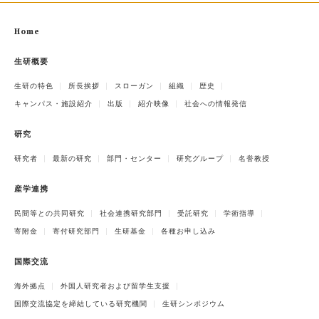
Home
生研概要
生研の特色
所長挨拶
スローガン
組織
歴史
キャンパス・施設紹介
出版
紹介映像
社会への情報発信
研究
研究者
最新の研究
部門・センター
研究グループ
名誉教授
産学連携
民間等との共同研究
社会連携研究部門
受託研究
学術指導
寄附金
寄付研究部門
生研基金
各種お申し込み
国際交流
海外拠点
外国人研究者および留学生支援
国際交流協定を締結している研究機関
生研シンポジウム