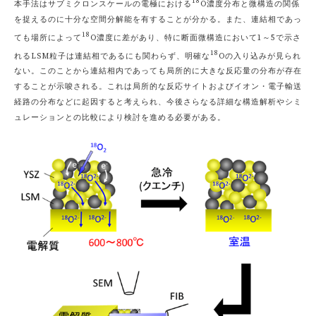
18
本手法はサブミクロンスケールの電極における
O濃度分布と微構造の関係
を捉えるのに十分な空間分解能を有することが分かる。また、連結相であっ
18
ても場所によって
O濃度に差があり、特に断面微構造において1～5で示さ
18
れるLSM粒子は連結相であるにも関わらず、明確な
Oの入り込みが見られ
ない。このことから連結相内であっても局所的に大きな反応量の分布が存在
することが示唆される。これは局所的な反応サイトおよびイオン・電子輸送
経路の分布などに起因すると考えられ、今後さらなる詳細な構造解析やシミ
ュレーションとの比較により検討を進める必要がある。