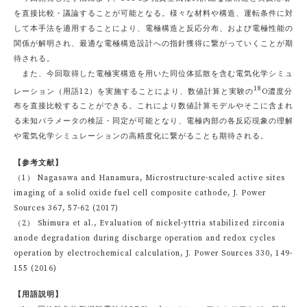
を直接比較・議論することが可能となる。様々な材料や構造、運転条件に対
して本手法を適用することにより、電極構造と反応分布、および電極性能の
関係が解明され、最適な電極構造設計への指針獲得に繋がっていくことが期
待される。
また、今回取得した電極実構造を用いた同位体拡散を含む電気化学シミュ
18
レーション（用語12）を実施することにより、数値計算と実験の
O濃度分
布を直接比較することができる。これにより数値計算モデルやそこに含まれ
る未知パラメータの検証・同定が可能となり、電極内部の各反応現象の理解
や電気化学シミュレーションの高精度化に繋がることも期待される。
【参考文献】
（1） Nagasawa and Hanamura, Microstructure-scaled active sites
imaging of a solid oxide fuel cell composite cathode, J. Power
Sources 367, 57-62 (2017)
（2） Shimura et al., Evaluation of nickel-yttria stabilized zirconia
anode degradation during discharge operation and redox cycles
operation by electrochemical calculation, J. Power Sources 330, 149-
155 (2016)
【用語説明】