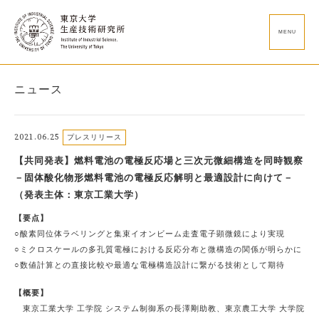
MENU
ニュース
2021.06.25
プレスリリース
【共同発表】燃料電池の電極反応場と三次元微細構造を同時観察
－固体酸化物形燃料電池の電極反応解明と最適設計に向けて－
（発表主体：東京工業大学）
【要点】
○酸素同位体ラベリングと集束イオンビーム走査電子顕微鏡により実現
○ミクロスケールの多孔質電極における反応分布と微構造の関係が明らかに
○数値計算との直接比較や最適な電極構造設計に繋がる技術として期待
【概要】
東京工業大学 工学院 システム制御系の長澤剛助教、東京農工大学 大学院