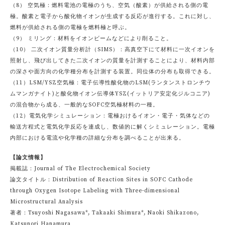
（8） 空気極：燃料電池の電極のうち、空気（酸素）が供給される側の電
極。酸素と電子から酸化物イオンが生成する反応が進行する。これに対し、
燃料が供給される側の電極を燃料極と呼ぶ。
（9） ミリング：材料をイオンビームなどにより削ること。
（10） 二次イオン質量分析計（SIMS）：高真空下にて材料に一次イオンを
照射し、飛び出してきた二次イオンの質量を計測することにより、材料内部
の深さや面方向の化学種分布を計測する装置。同位体の分布も取得できる。
（11）LSM/YSZ空気極：電子伝導性酸化物のLSM(ランタンストロンチウ
ムマンガナイト)と酸化物イオン伝導体YSZ(イットリア安定化ジルコニア)
の混合物から成る、一般的なSOFC空気極材料の一種。
（12）電気化学シミュレーション：電極おけるイオン・電子・気体などの
輸送方程式と電気化学反応を連成し、数値的に解くシミュレーション。電極
内部における電流や化学種の詳細な分布を調べることが出来る。
【論文情報】
掲載誌：Journal of The Electrochemical Society
論文タイトル：Distribution of Reaction Sites in SOFC Cathode
through Oxygen Isotope Labeling with Three-dimensional
Microstructural Analysis
著者：Tsuyoshi Nagasawa*, Takaaki Shimura*, Naoki Shikazono,
Katsunori Hanamura