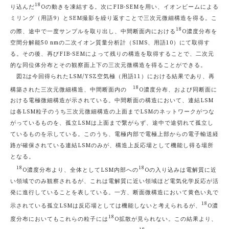
18
り込んだ
Oの動きを凍結する。次にFIB-SEMを用い、イオンビームによる
ミリング（用語9）とSEM撮影を繰り返すことで三次元微細構造を得る。こ
18
の際、途中で一度サンプルを取り出し、中間断面内における
O濃度分布を
空間分解能50 nmの二次イオン質量分析計（SIMS、用語10）にて取得す
る。その後、再びFIB-SEMによって残りの構造を取得することで、二次元
的な同位体分布とその観察面上下の三次元微構造を得ることができる。
図2は今回得られたLSM/YSZ空気極（用語11）における結果であり、再
18
構築された三次元微細構造、中間断面内の
O濃度分布、および同断面に
おける電極微細構造が示されている。中間断面の構造において、連結LSM
は各LSM粒子のうち三次元微細構造の上面までLSMのネットワークがつな
がっているものを、孤立LSMは上面まで繋がらず、途中で途切れて孤立し
ているものを示している。このうち、電極内部で電極上部からの電子輸送経
路が確保されている連結LSMのみが、構造上反応場として機能し得る場所
となる。
18
18
O濃度分布より、全体としてLSM内部への
Oの入り込みは電解質に近
い領域でのみ観察されるが、これは電解質に近い領域ほど電気化学反応が活
発に進行していることを表している。一方、断面微構造において黄色い丸で
18
示されている孤立LSMは反応場としては機能しないと考えられるが、
O濃
18
度分布においてもこれらの粒子には
O拡散が見られない。この結果より、