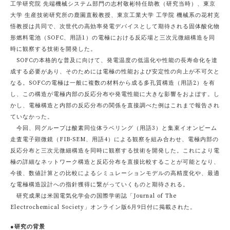
工学研究院 先端機械システム部門の志村敬彬特任助教（研究当時）、東京
大学 生産技術研究所の鹿園直毅教授、東京工業大学 工学院 機械系の花村克
悟教授は共同で、次世代の高効率発電デバイスとして期待される固体酸化物
形燃料電池（SOFC、用語1）の電極における反応場と三次元微細構造を同
時に観察する技術を開発した。
SOFCの本格的な普及に向けて、発電温度の低温化や性能の長寿命化を達
成する必要があり、そのためには電極の性能および安定性の向上が不可欠と
なる。SOFCの電極は一般に複数の材料から成る多孔質構造（用語2）を有
し、この構造が電極内部の反応分布や発電性能に大きな影響をおよぼす。し
かし、電極構造と内部の反応分布の関係を直接調べた例はこれまで報告され
ていなかった。
今回、同グループは酸素同位体ラベリング（用語3）と集束イオンビーム
走査電子顕微鏡（FIB-SEM、用語4）による観察を組み合わせ、電極内部の
反応分布と三次元微細構造を同時に観察する技術を開発した。これにより電
極の詳細なネットワーク構造と反応分布を直接比較することが可能となり、
今後、数値計算との比較によるシミュレーションモデルの高精度化や、最適
な電極構造設計への指針獲得に繋がっていくものと期待される。
研究成果は米国電気化学会の国際学術誌「Journal of The
Electrochemical Society」オンライン版6月9日付に掲載された。
●研究の背景