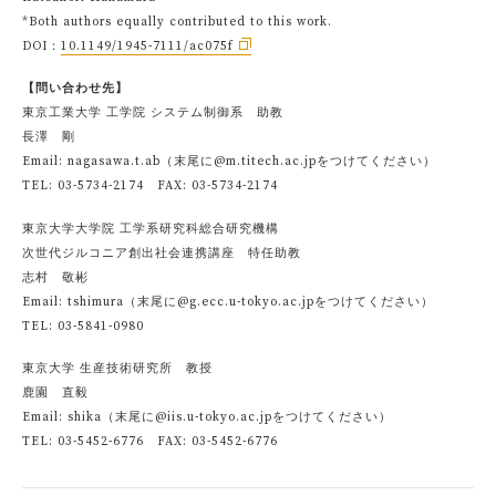
*Both authors equally contributed to this work.
DOI：
10.1149/1945-7111/ac075f
【問い合わせ先】
東京工業大学 工学院 システム制御系 助教
長澤 剛
Email: nagasawa.t.ab（末尾に@m.titech.ac.jpをつけてください）
TEL: 03-5734-2174 FAX: 03-5734-2174
東京大学大学院 工学系研究科総合研究機構
次世代ジルコニア創出社会連携講座 特任助教
志村 敬彬
Email: tshimura（末尾に@g.ecc.u-tokyo.ac.jpをつけてください）
TEL: 03-5841-0980
東京大学 生産技術研究所 教授
鹿園 直毅
Email: shika（末尾に@iis.u-tokyo.ac.jpをつけてください）
TEL: 03-5452-6776 FAX: 03-5452-6776