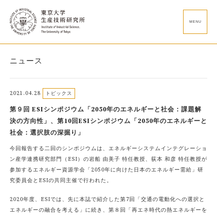
MENU
ニュース
2021.04.28
トピックス
第９回 ESIシンポジウム「2050年のエネルギーと社会：課題解
決の⽅向性」、第10回ESIシンポジウム「2050年のエネルギーと
社会：選択肢の深掘り」
今回報告する二回のシンポジウムは、エネルギーシステムインテグレーショ
ン産学連携研究部門（ESI）の岩船 由美子 特任教授、荻本 和彦 特任教授が
参加するエネルギー資源学会「2050年に向けた日本のエネルギー需給」研
究委員会とESIの共同主催で行われた。
2020年度、ESIでは、先に本誌で紹介した第7回「交通の電動化への選択と
エネルギーの融合を考える」に続き、第８回「再エネ時代の熱エネルギーを