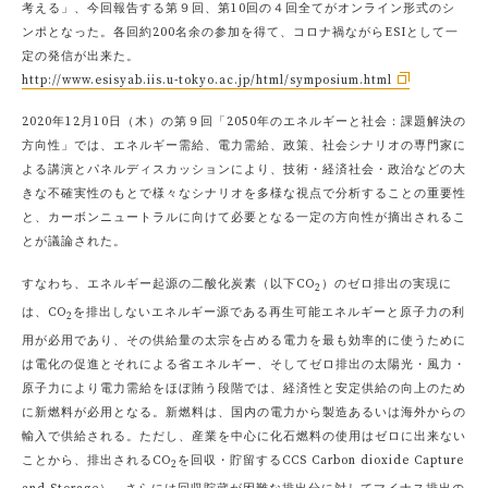
考える」、今回報告する第９回、第10回の４回全てがオンライン形式のシ
ンポとなった。各回約200名余の参加を得て、コロナ禍ながらESIとして一
定の発信が出来た。
http://www.esisyab.iis.u-tokyo.ac.jp/html/symposium.html
2020年12月10日（木）の第９回「2050年のエネルギーと社会：課題解決の
方向性」では、エネルギー需給、電力需給、政策、社会シナリオの専門家に
よる講演とパネルディスカッションにより、技術・経済社会・政治などの大
きな不確実性のもとで様々なシナリオを多様な視点で分析することの重要性
と、カーボンニュートラルに向けて必要となる一定の方向性が摘出されるこ
とが議論された。
すなわち、エネルギー起源の二酸化炭素（以下CO
）のゼロ排出の実現に
2
は、CO
を排出しないエネルギー源である再生可能エネルギーと原子力の利
2
用が必用であり、その供給量の太宗を占める電力を最も効率的に使うために
は電化の促進とそれによる省エネルギー、そしてゼロ排出の太陽光・風力・
原子力により電力需給をほぼ賄う段階では、経済性と安定供給の向上のため
に新燃料が必用となる。新燃料は、国内の電力から製造あるいは海外からの
輸入で供給される。ただし、産業を中心に化石燃料の使用はゼロに出来ない
ことから、排出されるCO
を回収・貯留するCCS Carbon dioxide Capture
2