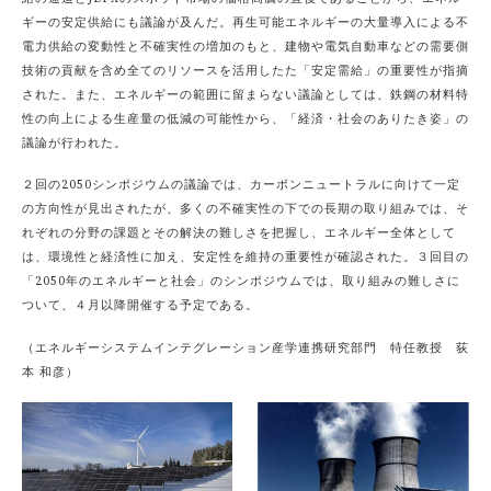
ギーの安定供給にも議論が及んだ。再生可能エネルギーの大量導入による不
電力供給の変動性と不確実性の増加のもと、建物や電気自動車などの需要側
技術の貢献を含め全てのリソースを活用したた「安定需給」の重要性が指摘
された。また、エネルギーの範囲に留まらない議論としては、鉄鋼の材料特
性の向上による生産量の低減の可能性から、「経済・社会のありたき姿」の
議論が行われた。
２回の2050シンポジウムの議論では、カーボンニュートラルに向けて一定
の方向性が見出されたが、多くの不確実性の下での長期の取り組みでは、そ
れぞれの分野の課題とその解決の難しさを把握し、エネルギー全体として
は、環境性と経済性に加え、安定性を維持の重要性が確認された。３回目の
「2050年のエネルギーと社会」のシンポジウムでは、取り組みの難しさに
ついて、４月以降開催する予定である。
（エネルギーシステムインテグレーション産学連携研究部門 特任教授 荻
本 和彦）