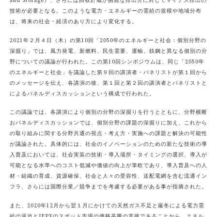
and Storage）、さらには回収貯蔵が困難な排出分に対してマイナス排出の
技術が必要となる。このような電力・エネルギーの需給の規模や地域分布
は、将来の社会・経済のあり方により変化する。
2021年２月４日（木）の第10回「2050年のエネルギーと社会：個別分野の
深掘り」では、風力発電、新燃料、民生需要、運輸、鉄鋼と異なる個別の分
野についての議論が行われた。この第10回シンポジウムは、同じ「2050年
のエネルギーと社会」を議論した第９回の講演者・パネリストが第１回から
のメッセージを伝え、各講演の後、第１回と第２回の講演者とパネリストと
によるパネルディスカッションという構成で行われた。
この議論では、各講演により個別の分野の深掘りを行うとともに、分野横断
おパネルディスカッションでは、個別分野の課題の深掘りに加え、これから
の取り組みに関する分野共通の視点・考え方・実施への課題と解決の可能性
が議論された。具体的には、社会のイノベーションのための新たな技術の導
入普及においては、社会実装の技術・導入場所・タイミングの選択、導入が
可能となる水準へのコスト低減や価値の向上が筆欧であり、導入普及への人
材・組織の育成、資源確保、社会と人々の受容性、送配電網を含む流通イン
フラ、さらには国際分業／競争までを考慮する必要がある事が指摘された。
また、2020年12月から翌１月にかけての天然ガス不足と厳冬による電力需
給の逼迫とJEPXのスポット市場の価格高騰の直後であることから、エネル