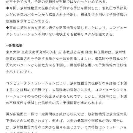
が不十分であり、予測の信頼性が明確ではなかったためである。
◆今回、放射性物質の拡散方向を予測する手法を開発した。低気圧や季節風
などの天気のパターンから拡散方向を予測し、機械学習を用いて予測情報の
信頼性を示すことができる。
◆事前に拡散方向を把握し適切な防護措置を講じることにより、コンピュー
タシミュレーションを用いない現状よりも被曝リスクが低減できる。
○発表概要
東京大学 生産技術研究所の芳村 圭 准教授と吉兼 隆生 特任講師は、放射性
物質の拡散方向を予測する新たな手法を開発しました。低気圧や季節風など
天気のパターンから拡散方向を予測し、機械学習を用いて予測情報の信頼性
を示すものです。
コンピュータシミュレーションにより、放射性物質の拡散分布を詳細に予測
することは極めて困難です。大気現象の複雑さに加え、コンピュータシミュ
レーションそのものに不完全さがあるためです。しかし、緊急時には、予測
の不確実性を低減した信頼性の高い予測情報が求められます。
風が広範囲に一様で一定期間吹き続ける状況では、放射性物質は放出源の風
下側の方向に輸送されます。例えば、大型の低気圧や季節風が強い場合に
は、放射性物質の分布に大きな偏りを生じます。その特性はシミュレーショ