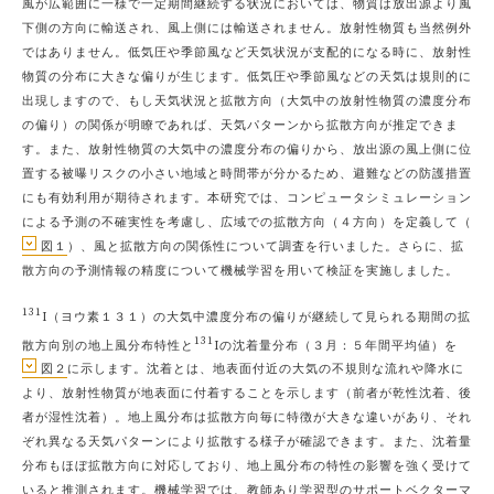
風が広範囲に一様で一定期間継続する状況においては、物質は放出源より風
下側の方向に輸送され、風上側には輸送されません。放射性物質も当然例外
ではありません。低気圧や季節風など天気状況が支配的になる時に、放射性
物質の分布に大きな偏りが生じます。低気圧や季節風などの天気は規則的に
出現しますので、もし天気状況と拡散方向（大気中の放射性物質の濃度分布
の偏り）の関係が明瞭であれば、天気パターンから拡散方向が推定できま
す。また、放射性物質の大気中の濃度分布の偏りから、放出源の風上側に位
置する被曝リスクの小さい地域と時間帯が分かるため、避難などの防護措置
にも有効利用が期待されます。本研究では、コンピュータシミュレーション
による予測の不確実性を考慮し、広域での拡散方向（４方向）を定義して（
図１
）、風と拡散方向の関係性について調査を行いました。さらに、拡
散方向の予測情報の精度について機械学習を用いて検証を実施しました。
131
I（ヨウ素１３１）の大気中濃度分布の偏りが継続して見られる期間の拡
131
散方向別の地上風分布特性と
Iの沈着量分布（３月：５年間平均値）を
図２
に示します。沈着とは、地表面付近の大気の不規則な流れや降水に
より、放射性物質が地表面に付着することを示します（前者が乾性沈着、後
者が湿性沈着）。地上風分布は拡散方向毎に特徴が大きな違いがあり、それ
ぞれ異なる天気パターンにより拡散する様子が確認できます。また、沈着量
分布もほぼ拡散方向に対応しており、地上風分布の特性の影響を強く受けて
いると推測されます。機械学習では、教師あり学習型のサポートベクターマ