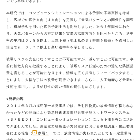
ンでも再現できます。
本研究では、コンピュータシミュレーションによる予測の不確実性を考慮
し、広域での拡散方向（４方向）を定義して天気パターンとの関係性を調査
し、機械学習を用いた拡散予測手法を開発しました。過去５年間分にわた
り、天気パターンからの推定結果と実際の拡散方向とを比べたところ、適中
率の平均は０．８５以上、天気予報（地上風の３３時間予報値）を適用した
場合でも、０．７７以上と高い適中率を示しました。
被曝リスクを完全になくすことは不可能ですが、減らすことは可能です。事
前に拡散方向を把握することにより、被曝リスク低減のための適切な防護措
置を講じることが可能になります。情報を広く共有しフィードバックするこ
とにより、大幅な手法の改善が期待できます。さらに、人工知能など最新の
技術を採用し、より信頼性の高い情報の提供をめざします。
○発表内容
２０１１年３月の福島第一原発事故では、放射性物質の放出情報が得られな
かったなどの理由により緊急時迅速放射能影響予測ネットワークシステム
（ＳＰＥＥＤＩ、コンピュータシミュレーション）による予測を有効に活用
できませんでした。東京電力福島原子力発電所における事故調査・検証委員
会による報告（
参照１
）では、放出情報が失われたとしても一定量常時