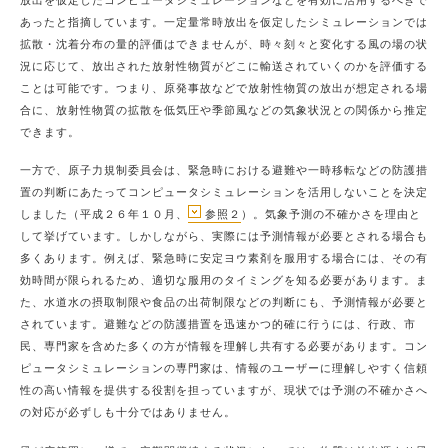
放出を仮定したコンピュータシミュレーションなどを有効に活用するべきで
あったと指摘しています。一定量常時放出を仮定したシミュレーションでは
拡散・沈着分布の量的評価はできませんが、時々刻々と変化する風の場の状
況に応じて、放出された放射性物質がどこに輸送されていくのかを評価する
ことは可能です。つまり、原発事故などで放射性物質の放出が想定される場
合に、放射性物質の拡散を低気圧や季節風などの気象状況との関係から推定
できます。
一方で、原子力規制委員会は、緊急時における避難や一時移転などの防護措
置の判断にあたってコンピュータシミュレーションを活用しないことを決定
しました（平成２６年１０月、
参照２
）。気象予測の不確かさを理由と
して挙げています。しかしながら、実際には予測情報が必要とされる場合も
多くあります。例えば、緊急時に安定ヨウ素剤を服用する場合には、その有
効時間が限られるため、適切な服用のタイミングを知る必要があります。ま
た、水道水の摂取制限や食品の出荷制限などの判断にも、予測情報が必要と
されています。避難などの防護措置を迅速かつ的確に行うには、行政、市
民、専門家を含めた多くの方が情報を理解し共有する必要があります。コン
ピュータシミュレーションの専門家は、情報のユーザーに理解しやすく信頼
性の高い情報を提供する役割を担っていますが、現状では予測の不確かさへ
の対応が必ずしも十分ではありません。