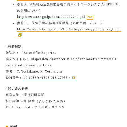
参照２. 緊急時迅速放射能影響予測ネットワークシステム(SPEEDI)
の運用について
http://www.nsr.go.jp/data/000027740.pdf
参照３． 天気予報の精度検証結果（気象庁ホームページ）
https://www.data.jma.go.jp/fcd/yoho/kensho/yohohyoka_top.html
○発表雑誌
雑誌名： 「Scientific Reports」
論文タイトル： Dispersion characteristics of radioactive materials
estimated by wind patterns
著者： T. Yoshikane, K. Yoshimura
DOI番号：
10.1038/s41598-018-27955-4
○問い合わせ先
東京大学 生産技術研究所
特任講師 吉兼 隆生（よしかね たかお）
Tel / Fax：０４－７１３６－６９６５