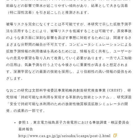
前線などの影響で降水が起こりやすい傾向があり、結果として大きな沈着
（特に湿性沈着）を引き起こしたと推測されます。
被曝リスクを完全になくすことは不可能ですが、本研究で示した拡散予測手
法を活用することにより、被曝リスクを低減することは可能です。原発事故
のような多方面に深刻な影響を及ぼす事態に対処するためには、関連するさ
まざまな分野間の融合が不可欠です。コンピュータシミュレーションによる
拡散予測情報の利用価値を高めるためには、情報を広く共有し、ユーザーか
らの意見や要望を取り入れて改善していく必要があります。一方で人工知能
の活用は、気象予測を行う上でも今後さらに重要性が高まると想定されま
す。深層学習などの最新の技術を採用し、より信頼性の高い情報の提供をめ
ざします。
なおこの研究は文部科学省委託事業戦略的創造研究推進事業 (CREST) 、研
究領域「持続可能な水利用を実現する革新的な技術とシステム」、研究課題
「安全で持続可能な水利用のための放射性物質移流拡散シミュレータの開
発」の成果の一部です。
参照１．東京電力福島原子力発電所における事故調査・検証委員会
最終報告
http://www.cas.go.jp/jp/seisaku/icanps/post-2.html