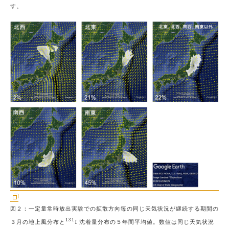
す。
図２：一定量常時放出実験での拡散方向毎の同じ天気状況が継続する期間の
131
３月の地上風分布と
I 沈着量分布の５年間平均値。数値は同じ天気状況