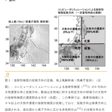
資料
図１：放射性物質の拡散方向の定義。地上風解析値（気象庁提供）（左
131
図）。コンピュータシミュレーションによる放射性物質（
I）の4 方向の
大気濃度分布と拡散方向。数値は全領域に対する特定方向の領域での大気中
の放射性物質の濃度割合を示す（右図）。この事例では、南東領域側に５
０％以上の大気中濃度の放射性物質が拡散しており、拡散方向は南東方向と
131
認識される。放出源から風下方向に広がる赤色部分は
I の沈着分布を示