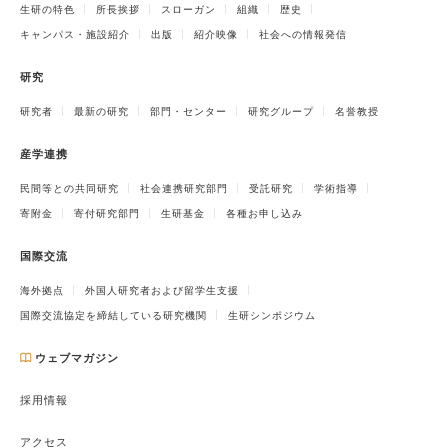
生研の特色
所長挨拶
スローガン
組織
歴史
キャンパス・施設紹介
出版
紹介映像
社会への情報発信
研究
研究者
最新の研究
部門・センター
研究グループ
名誉教授
産学連携
民間等との共同研究
社会連携研究部門
受託研究
学術指導
寄附金
寄付研究部門
生研基金
各種お申し込み
国際交流
海外拠点
外国人研究者および留学生支援
国際交流協定を締結している研究機関
生研シンポジウム
ウェブマガジン
採用情報
アクセス