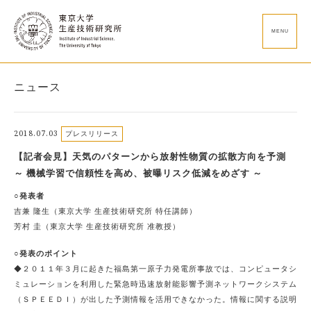
MENU
ニュース
2018.07.03
プレスリリース
【記者会見】天気のパターンから放射性物質の拡散方向を予測
～ 機械学習で信頼性を高め、被曝リスク低減をめざす ～
○発表者
吉兼 隆生（東京大学 生産技術研究所 特任講師）
芳村 圭（東京大学 生産技術研究所 准教授）
○発表のポイント
◆２０１１年３月に起きた福島第一原子力発電所事故では、コンピュータシ
ミュレーションを利用した緊急時迅速放射能影響予測ネットワークシステム
（ＳＰＥＥＤＩ）が出した予測情報を活用できなかった。情報に関する説明