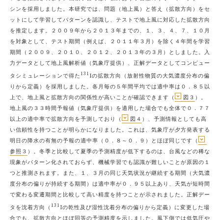
シンを採用しました。本研究では、問題（地上風）と答え（拡散方向）をセ
ットにして学習してパターンを認識し、テストで地上風に対応した拡散方向
を推定します。２００９年から２０１３年までの、１、３、４、７、１０月
を対象として、テスト期間（例えば、２０１１年３月）を除く４年間を学習
期間（２００９、２０１０、２０１２、２０１３年の３月）としました。入
力データとして地上風解析値（気象庁提供）、正解データとしてコンピュー
131
タシミュレーションで得た
Iの拡散方向（放射性物質の大気濃度分布の偏
りから定義）を採用しました。各月毎の５年間平均では適中率は０．８５以
上で、地上風と拡散方向の関係性が高いことが確認できます（
図３
）。
地上風の３３時間予報値（気象庁提供）を適用した場合でも全体で０．７７
以上の適中率で拡散方向を予測しており（
図４
）、予測情報としても高
い信頼性を持つことが明らかになりました。これは、気象庁が夕方発表する
明日の降水の有無の予報の適中率（０．８～０．９）とほぼ同じです（
参照３
）。冬季と比較して夏季の予測精度が低下するのは、台風などの稀な
現象がパターン化されておらず、機械学習でも認識が難しいことが原因の１
つと推測されます。また、１、３月の同じ天気状況が継続する期間（大気濃
度分布の偏りが持続する期間）は適中率が０．９５以上あり、天気が短時間
で変わる変遷期間と比較して高い精度を持つことが示されました。正解デー
131
タを沈着方向（
Iの乾性及び湿性沈着分布の偏りから定義）に変更した場
合でも、拡散方向とほぼ同等の予測精度を示しました。風下側では低気圧や