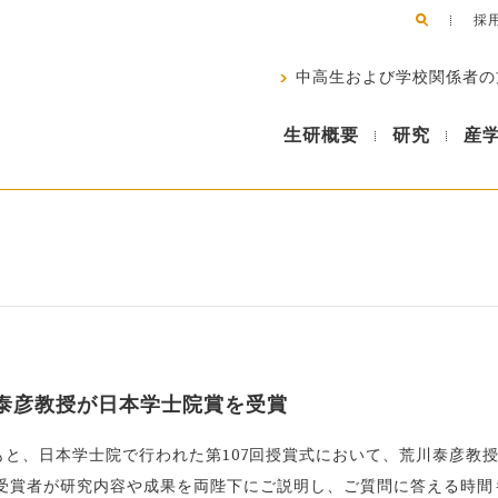
採
中高生および学校関係者の
生研概要
研究
産
川泰彦教授が日本学士院賞を受賞
のもと、日本学士院で行われた第107回授賞式において、荒川泰彦教
受賞者が研究内容や成果を両陛下にご説明し、ご質問に答える時間