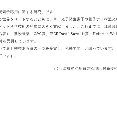
光素子応用に関する研究」です。
で世界をリードするとともに、単一光子発生素子や量子ナノ構造光
ドット科学技術の発展に大きく貢献しました。これまでに、江崎玲
章、C&C賞、IEEE David Sarnoff賞、Heinrich Wel
多数の賞を受賞しています。
って最も栄誉ある賞の一つを受賞し、光栄です」と語っています。
ています。
（文：広報室 伊地知 恵/写真：映像技